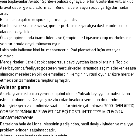
yeni başlayanlar Aviator Spribe-i pulsuz oynaya bilərlər. Göstərilən virtual klub
kifayət qədər gənc platformadır. Bununla belə, saytın populyarlığı durmadan
artır.
Bu cütlükdə qalibi proqnozlaşdırmaq çətindir.
Hər hansı bir sualınız varsa, qumar portalının ziyarətçisi dəstək xidməti ilə
əlaqə saxlaya bilər.
Ölkə çempionatında inamlı liderlik və Çempionlar Liqasının qrup mərhələsinin
son turlarında qeyri-müəyyən oyun.
Lakin hələ indiyənə kimi bu messencerin iPad planşetləri üçün versiyası
olmayıb.
Mərc şirkətləri üzrə üst bk pasportsuz qeydiyyatdan keçə bilərsiniz. Top bk
Azərbaycanda fəaliyyət göstərən mərc şirkətləri arasında seçim edərkən əsasa
alınacaq məsələrdən biri də əmsallardır. Həmçinin virtual oyunlar üzrə mərclər
etmək son zamanlarda məşhurlaşmışdır.
Aviator game
Azərbaycanın istənilən yerindən qəbul olunur Yüksək keyfiyyətlə məhsulların
istehsal olunması Dizaynı göz alıcı olan kisələrə sementin doldurulması
Istədiyiniz yerə və istədiyiniz saatda sifarişinizin çatdırılması 3000-DƏN ARTIQ
ÖDƏNİŞ TERMİNALIMIZ VƏ İSTİFADƏÇİ DOSTU İNTERFEYSİMİZLƏ 7/24
XİDMƏTİNİZDƏYİK!
Barselona hələ də Lionel Messinin gedişindən, nəsil dəyişikliyindən və maliyyə
problemlərindən sağalmaqdadır.