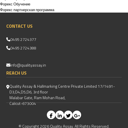
Форекс Обучение
Форекс партнерская программа
CONTACT US
0495 2724377
0495 2724388
info@qualityassay.in
REACH US
Quality Assay & Hallmarking Centre Private Limited 17/1491-
D3,D4,D5,D6, 3rd floor
Malabar Gate, Ram Mohan Road,
Calicut-673004
© Copyright 2026 Quality Assay. All Rights Reserved.