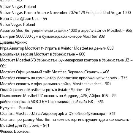
Spieler – 792
Vulkan Vegas Poland
Vulkan Vegas Promo Source November 2024: 125 Freispiele Und Sogar 1000
Bonu Destin@tion Uds – 44
VulkanVegas Poland
Авиатор Мостбет увеличение ставки х1000 в игре Aviator от Mostbet – 966
Выиграй 9000000 сум в букмекерской конторе Мостбет 803
Диваны Арнико
Игра Авиатор Мостбет ᐉ Играть в Aviator Mostbet на деньги 858
мобильная версия Мостбет в Узбекистане – 866
Мостбет Mostbet УЗ Узбекистан, букмекерская контора в Узбекистане UZ –
665
Мостбет Официальный сайт Mostbet. Зеркало. Скачать – 406
Мостбет скачать на компьютер: бесплатное приложение windows – 375
Мостбет скачать с официального сайта, Mostbet skachat – 901
Онлайн казино Mostbet играть в Aviator Spribe – 86
Приложение Mostbet UZ скачать на Андроид APK, Айфон IOS – 88
рабочее зеркало МОСТБЕТ и официальный сайт БК – 654
Румунія – Україна
Скачать Mostbet UZ на Андроид apk и IOS: обзор букмекера – 357
Скачать программу Мостбет на компьютер: инструкция где и как скачать
Mostbet для Windows – 841
Форекс Брокеры