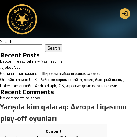
Search
Search
Recent Posts
Betkom Hesap Silme – Nasıl Yapılır?
Jojobet Nedir?
Gama онлайн казино – Широкий выбор игровых слотов
Онлайн-казино Up X | Рабочее зеркало сайта, демо, быстрый вывод
Pokerdom онлайн | Android apk, iOS, игровые демо слоты версии
Recent Comments
No comments to show.
Yarışda kim qalacaq: Avropa Liqasının
pley-off oyunları
Content