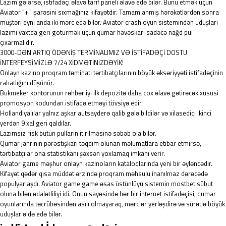
Lazım gələrsə, istifadəçi əlavə tarif paneli əlavə edə bilər. Bunu etmək üçün
Aviator “+” işarəsini sıxmağınız kifayətdir. Tamamlanmış hərəkətlərdən sonra
müştəri eyni anda iki mərc edə bilər. Aviator crash oyun sistemindən uduşları
lazımi vaxtda geri götürmək üçün qumar həvəskarı sadəcə nağd pul
çıxarmalıdır.
3000-DƏN ARTIQ ÖDƏNİŞ TERMİNALIMIZ VƏ İSTİFADƏÇİ DOSTU
İNTERFEYSİMİZLƏ 7/24 XİDMƏTİNİZDƏYİK!
Onlayn kazino proqram təminatı tərtibatçılarının böyük əksəriyyəti istifadəçinin
rahatlığını düşünür.
Bukmeker kontorunun rəhbərliyi ilk depozitə daha cox əlavə gətirəcək xüsusi
promosyon kodundan istifadə etməyi tövsiyə edir.
Hollandiyalılar yalnız aşkar autsayderə qalib gələ bildilər və xilasedici ikinci
yerdən 9 xal geri qaldılar.
Lazımsız risk bütün pulların itirilməsinə səbəb ola bilər.
Qumar janrının pərəstişkarı təqdim olunan məlumatlara etibar etmirsə,
tərtibatçılar ona statistikanı şəxsən yoxlamaq imkanı verir.
Aviator game məşhur onlayn kazinoların kataloqlarında yeni bir əyləncədir.
Kifayət qədər qısa müddət ərzində proqram məhsulu inanılmaz dərəcədə
populyarlaşdı. Aviator game game əsas üstünlüyü sistemin
mostbet
sübut
oluna bilən ədalətliliyi idi. Onun sayəsində hər bir internet istifadəçisi, qumar
oyunlarında təcrübəsindən asılı olmayaraq, mərclər yerləşdirə və sürətlə böyük
uduşlar əldə edə bilər.