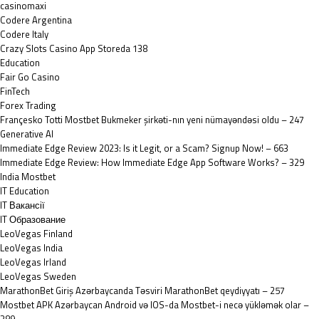
casinomaxi
Codere Argentina
Codere Italy
‎Crazy Slots Casino App Storeda 138
Education
Fair Go Casino
FinTech
Forex Trading
Françesko Totti Mostbet Bukmeker şirkəti-nın yeni nümayəndəsi oldu – 247
Generative AI
Immediate Edge Review 2023: Is it Legit, or a Scam? Signup Now! – 663
Immediate Edge Review: How Immediate Edge App Software Works? – 329
India Mostbet
IT Education
IT Вакансії
IT Образование
LeoVegas Finland
LeoVegas India
LeoVegas Irland
LeoVegas Sweden
MarathonBet Giriş Azərbaycanda Təsviri MarathonBet qeydiyyatı – 257
Mostbet APK Azərbaycan Android və IOS-da Mostbet-i necə yükləmək olar –