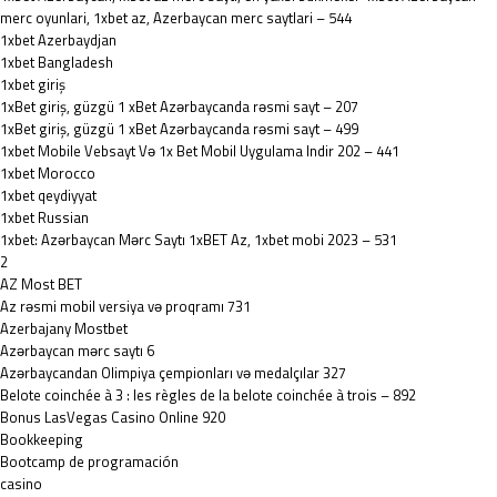
merc oyunlari, 1xbet az, Azerbaycan merc saytlari – 544
1xbet Azerbaydjan
1xbet Bangladesh
1xbet giriş
1xBet giriş, güzgü 1 xBet Azərbaycanda rəsmi sayt – 207
1xBet giriş, güzgü 1 xBet Azərbaycanda rəsmi sayt – 499
1xbet Mobile Vebsayt Və 1x Bet Mobil Uygulama Indir 202 – 441
1xbet Morocco
1xbet qeydiyyat
1xbet Russian
1xbet: Azərbaycan Mərc Saytı 1xBET Az, 1xbet mobi 2023 – 531
2
AZ Most BET
Az rəsmi mobil versiya və proqramı 731
Azerbajany Mostbet
Azərbaycan mərc saytı 6
Azərbaycandan Olimpiya çempionları və medalçılar 327
Belote coinchée à 3 : les règles de la belote coinchée à trois – 892
Bonus LasVegas Casino Online 920
Bookkeeping
Bootcamp de programación
casino