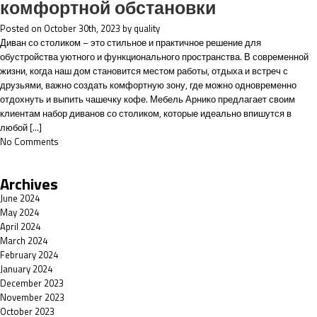
комфортной обстановки
Posted on October 30th, 2023 by quality
Диван со столиком – это стильное и практичное решение для
обустройства уютного и функционального пространства. В современной
жизни, когда наш дом становится местом работы, отдыха и встреч с
друзьями, важно создать комфортную зону, где можно одновременно
отдохнуть и выпить чашечку кофе. Мебель Арнико предлагает своим
клиентам набор диванов со столиком, которые идеально впишутся в
любой […]
No Comments
Archives
June 2024
May 2024
April 2024
March 2024
February 2024
January 2024
December 2023
November 2023
October 2023