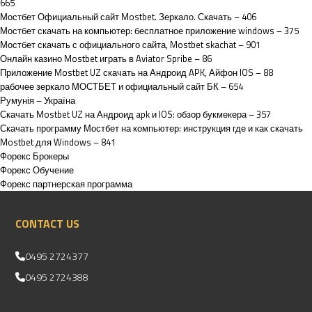
665
Мостбет Официальный сайт Mostbet. Зеркало. Скачать – 406
Мостбет скачать на компьютер: бесплатное приложение windows – 375
Мостбет скачать с официального сайта, Mostbet skachat – 901
Онлайн казино Mostbet играть в Aviator Spribe – 86
Приложение Mostbet UZ скачать на Андроид APK, Айфон IOS – 88
рабочее зеркало МОСТБЕТ и официальный сайт БК – 654
Румунія – Україна
Скачать Mostbet UZ на Андроид apk и IOS: обзор букмекера – 357
Скачать программу Мостбет на компьютер: инструкция где и как скачать
Mostbet для Windows – 841
Форекс Брокеры
Форекс Обучение
Форекс партнерская программа
CONTACT US
0495 2724377
0495 2724388