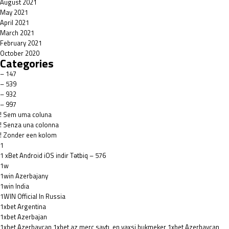
August 2021
May 2021
April 2021
March 2021
February 2021
October 2020
Categories
– 147
– 539
– 932
– 997
! Sem uma coluna
! Senza una colonna
! Zonder een kolom
1
1 xBet Android iOS indir Tətbiq – 576
1w
1win Azerbajany
1win India
1WIN Official In Russia
1xbet Argentina
1xbet Azerbajan
1xbet Azerbaycan,1xbet az merc saytı, en yaxsi bukmeker 1xbet Azerbaycan