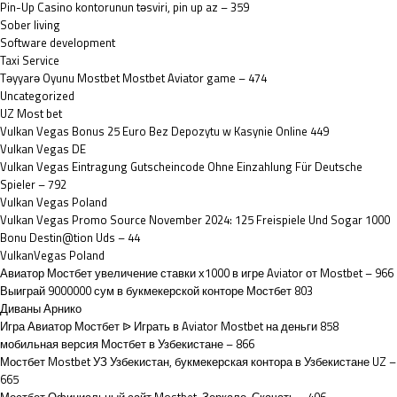
Pin-Up Casino kontorunun təsviri, pin up az – 359
Sober living
Software development
Taxi Service
Təyyarə Oyunu Mostbet Mostbet Aviator game – 474
Uncategorized
UZ Most bet
Vulkan Vegas Bonus 25 Euro Bez Depozytu w Kasynie Online 449
Vulkan Vegas DE
Vulkan Vegas Eintragung Gutscheincode Ohne Einzahlung Für Deutsche
Spieler – 792
Vulkan Vegas Poland
Vulkan Vegas Promo Source November 2024: 125 Freispiele Und Sogar 1000
Bonu Destin@tion Uds – 44
VulkanVegas Poland
Авиатор Мостбет увеличение ставки х1000 в игре Aviator от Mostbet – 966
Выиграй 9000000 сум в букмекерской конторе Мостбет 803
Диваны Арнико
Игра Авиатор Мостбет ᐉ Играть в Aviator Mostbet на деньги 858
мобильная версия Мостбет в Узбекистане – 866
Мостбет Mostbet УЗ Узбекистан, букмекерская контора в Узбекистане UZ –
665