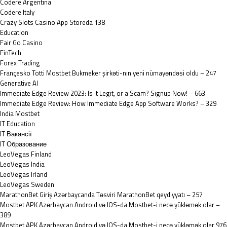
Codere Argentina
Codere Italy
‎Crazy Slots Casino App Storeda 138
Education
Fair Go Casino
FinTech
Forex Trading
Françesko Totti Mostbet Bukmeker şirkəti-nın yeni nümayəndəsi oldu – 247
Generative AI
Immediate Edge Review 2023: Is it Legit, or a Scam? Signup Now! – 663
Immediate Edge Review: How Immediate Edge App Software Works? – 329
India Mostbet
IT Education
IT Вакансії
IT Образование
LeoVegas Finland
LeoVegas India
LeoVegas Irland
LeoVegas Sweden
MarathonBet Giriş Azərbaycanda Təsviri MarathonBet qeydiyyatı – 257
Mostbet APK Azərbaycan Android və IOS-da Mostbet-i necə yükləmək olar –
389
Mostbet APK Azərbaycan Android və IOS-da Mostbet-i necə yükləmək olar 976