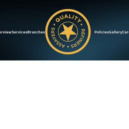
erview
Services
Branches
Policies
Gallery
Car