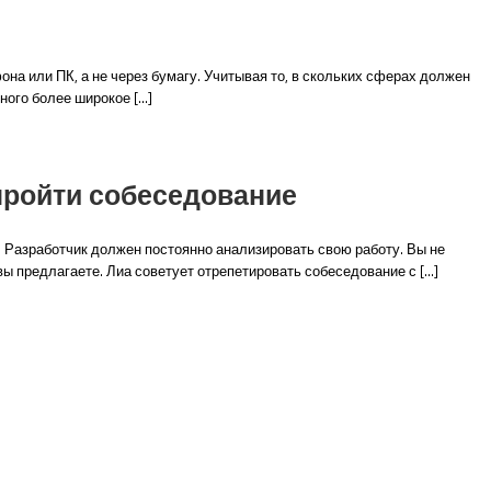
на или ПК, а не через бумагу. Учитывая то, в скольких сферах должен
много более широкое […]
 пройти собеседование
х. Разработчик должен постоянно анализировать свою работу. Вы не
вы предлагаете. Лиа советует отрепетировать собеседование с […]