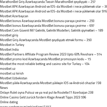
MarathonBet Giriş Azərbaycanda Təsviri MarathonBet qeydiyyatı – 257
Mostbet APK Azərbaycan Android və IOS-da Mostbet-i necə yükləmək olar – 3
Mostbet APK Azərbaycan Android və IOS-da Mostbet-i necə yükləmək olar 976
Mostbet Azerbaycan
MostBet bonus Azərbaycanda MostBet bonusu paraya çevirme – 293
MostBet bonus Azərbaycanda MostBet bonusu paraya çevirme – 697
Mostbet Com Güvenli Mi? Gəlinlik, Gəlinlik Modelleri, Gəlinlik qiymətləri – 189
mostbet giriş
MostBet Giriş Azərbaycanda MostBet qeydiyyatı etmək formu – 350
Mostbet in Turkey
Mostbet India
MostBet Partners Affiliate Program Review 2023 Upto 60% Revshare – 514
MostBet promo kod Azərbaycanda MostBet promosyon kodu – 15
Mostbet the most reliable betting and casino site for Turkey – 104
mostbet uz
mostbet uz kirish
Mostbet Uzbekistan
MostBet yüklə Azərbaycanda Mostbet yükləyin IOS və Android cihazlar 738
News
Onlayn Rulet oyna Pulsuz və ya real pul ilə Roulette77 Azerbaijan 238
Online Casino Geld zurück fordern Klage Anwalt Tipps 2023 596
Online dating
oyunu sındırmaq mümkündürmü? 517