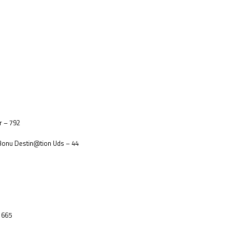
r – 792
Bonu Destin@tion Uds – 44
 665