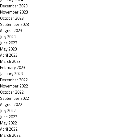
December 2023
November 2023
October 2023
September 2023
August 2023
July 2023
June 2023
May 2023
April 2023
March 2023
February 2023
January 2023
December 2022
November 2022
October 2022
September 2022
August 2022
July 2022
June 2022
May 2022
April 2022
March 2022