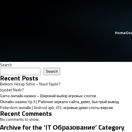
Home
Ov
Search
Search
Recent Posts
Betkom Hesap Silme – Nasıl Yapılır?
Jojobet Nedir?
Gama онлайн казино – Широкий выбор игровых слотов
Онлайн-казино Up X | Рабочее зеркало сайта, демо, быстрый вывод
Pokerdom онлайн | Android apk, iOS, игровые демо слоты версии
Recent Comments
No comments to show.
Archive for the ‘IT Образование’ Category