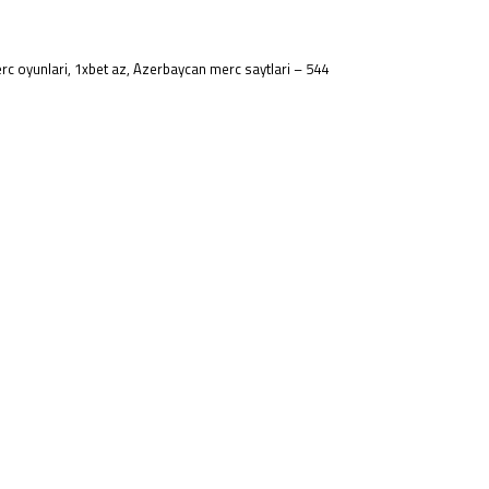
c oyunlari, 1xbet az, Azerbaycan merc saytlari – 544