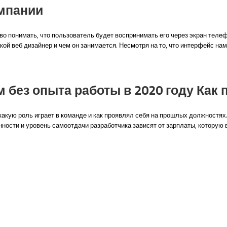
омпании
о понимать, что пользователь будет воспринимать его через экран телефо
акой веб дизайнер и чем он занимается. Несмотря на то, что интерфейс на
м без опыта работы в 2020 году Как
, какую роль играет в команде и как проявлял себя на прошлых должностя
нности и уровень самоотдачи разработчика зависят от зарплаты, которую 