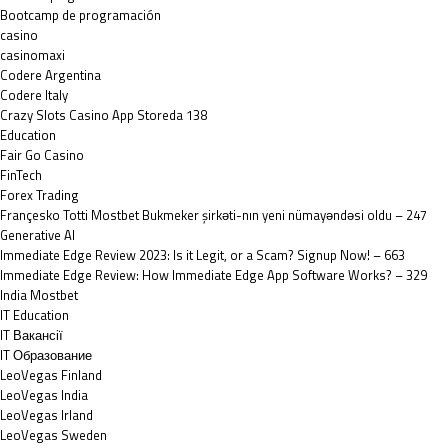
Bootcamp de programación
casino
casinomaxi
Codere Argentina
Codere Italy
‎Crazy Slots Casino App Storeda 138
Education
Fair Go Casino
FinTech
Forex Trading
Françesko Totti Mostbet Bukmeker şirkəti-nın yeni nümayəndəsi oldu – 247
Generative AI
Immediate Edge Review 2023: Is it Legit, or a Scam? Signup Now! – 663
Immediate Edge Review: How Immediate Edge App Software Works? – 329
India Mostbet
IT Education
IT Вакансії
IT Образование
LeoVegas Finland
LeoVegas India
LeoVegas Irland
LeoVegas Sweden