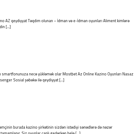
no AZ qeydiyyat Təqdim olunan – İdman və e-İdman oyunları Aliment kimlərə
din […]
ını smartfonunuza necə yükləmək olar Mostbet Az Online Kazino Oyunları Nasaz
enger Sosial şəbəkə ilə qeydiyyat […]
Həmçinin burada kazino şirkətinin sizdən istədiyi sənədlərə də nəzər
i tamamlanır. Siz oyunlar canlı gedərkən belə […]