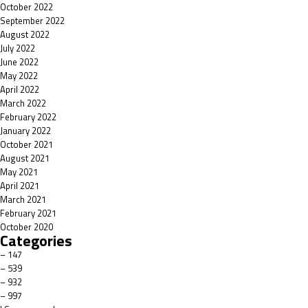
October 2022
September 2022
August 2022
July 2022
June 2022
May 2022
April 2022
March 2022
February 2022
January 2022
October 2021
August 2021
May 2021
April 2021
March 2021
February 2021
October 2020
Categories
– 147
– 539
– 932
– 997