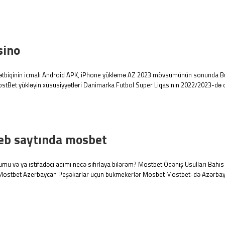
sino
tbiqinin icmalı Android APK, iPhone yükləmə AZ 2023 mövsümünün sonunda Bund
Bet yükləyin xüsusiyyətləri Danimarka Futbol Super Liqasının 2022/2023-də qa
veb saytında mosbet
 və ya istifadəçi adımı necə sıfırlaya bilərəm? Mostbet Ödəniş Üsulları Bahis
arı Mostbet Azerbaycan Peşəkarlar üçün bukmekerlər Mosbet Mostbet-də Azərba