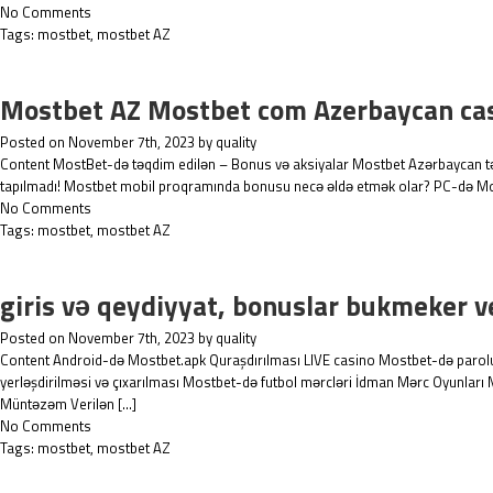
No Comments
Tags:
mostbet
,
mostbet AZ
Mostbet AZ Mostbet com Azerbaycan ca
Posted on November 7th, 2023 by quality
Content MostBet-də təqdim edilən – Bonus və aksiyalar Mostbet Azərbaycan tə
tapılmadı! Mostbet mobil proqramında bonusu necə əldə etmək olar? PC-də Most
No Comments
Tags:
mostbet
,
mostbet AZ
giris və qeydiyyat, bonuslar bukmeker 
Posted on November 7th, 2023 by quality
Content Android-də Mostbet.apk Quraşdırılması LIVE casino Mostbet-də parolumu
yerləşdirilməsi və çıxarılması Mostbet-də futbol mərcləri İdman Mərc Oyunl
Müntəzəm Verilən […]
No Comments
Tags:
mostbet
,
mostbet AZ