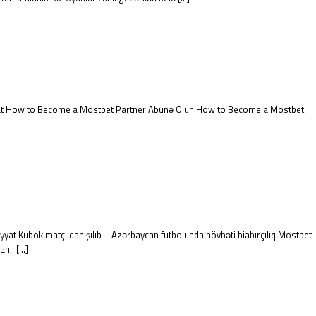
iyyat How to Become a Mostbet Partner Abunə Olun How to Become a Mostbet
yat Kubok matçı danışılıb – Azərbaycan futbolunda növbəti biabırçılıq Mostbet
nlı […]