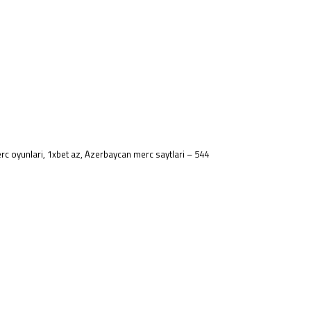
c oyunlari, 1xbet az, Azerbaycan merc saytlari – 544