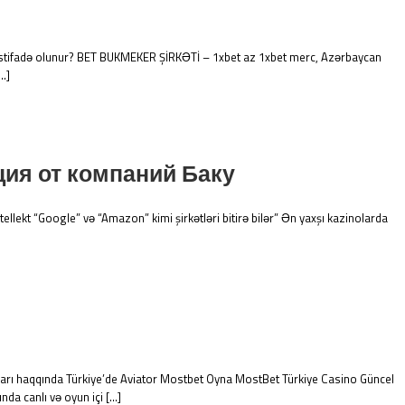
 istifadə olunur? BET BUKMEKER ŞİRKƏTİ – 1xbet az 1xbet merc, Azərbaycan
…]
ация от компаний Баку
tellekt “Google” və “Amazon” kimi şirkətləri bitirə bilər” Ən yaxşı kazinolarda
rı haqqında Türkiye’de Aviator Mostbet Oyna MostBet Türkiye Casino Güncel
a canlı və oyun içi […]