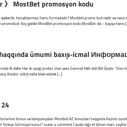
ar 》 MostBet promosyon kodu
nə qədərdir, hesablanması hansı formadadır? Mostbet promo kod nədir və nəcə
an promokod: Xoş gəldin MostBet promosyon kodu MostBet-də – başqa hansı [
u haqqında ümumi baxış-icmal Информ
ə ilk dəfə: Hər iki ayağı protez olan şəxs Everesti fəth etdi Bill Qeyts: “Süni in
xış Aviator sübut edilə bilən ədalət […]
 24
larinın bonus və kampaniyaları Mostbet AZ bonusları haqqında Kazino oyunla
 Türkiye Görmüyorsunuz? Leave a comment Cavabı ləğv et İdman mərc saytlarınd