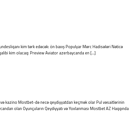
esliqanı kim tərk edəcək: ön baxış Populyar Mərc Hadisələri Nəticə
libi kim olacaq: Preview Aviator azerbaycanda en […]
 və kazino Mostbet-də necə qeydiyyatdan keçmək olar Pul vəsaitlərinin
ycandan olan Oyunçuların Qeydiyyatı və Yoxlanması Mostbet AZ Haqqında