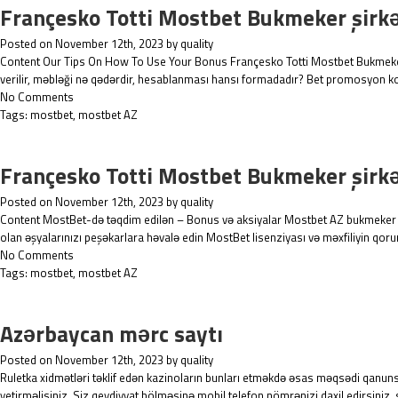
Françesko Totti Mostbet Bukmeker şirkə
Posted on November 12th, 2023 by quality
Content Our Tips On How To Use Your Bonus Françesko Totti Mostbet Bukmeker
verilir, məbləği nə qədərdir, hesablanması hansı formadadır? Bet promosyon k
No Comments
Tags:
mostbet
,
mostbet AZ
Françesko Totti Mostbet Bukmeker şirkə
Posted on November 12th, 2023 by quality
Content MostBet-də təqdim edilən – Bonus və aksiyalar Mostbet AZ bukmeker h
olan əşyalarınızı peşəkarlara həvalə edin MostBet lisenziyası və məxfiliyin
No Comments
Tags:
mostbet
,
mostbet AZ
Azərbaycan mərc saytı
Posted on November 12th, 2023 by quality
Ruletka xidmətləri təklif edən kazinoların bunları etməkdə əsas məqsədi qanunsuz
yetirməlisiniz. Siz qeydiyyat bölməsinə mobil telefon nömrənizi daxil edirsiniz