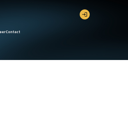
eer
Contact