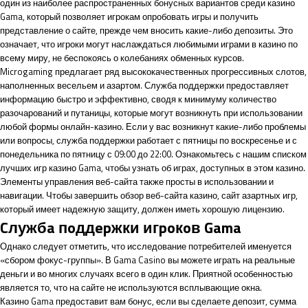
один из наиболее распространенных бонусных вариантов среди казино
Gama, который позволяет игрокам опробовать игры и получить
представление о сайте, прежде чем вносить какие-либо депозиты. Это
означает, что игроки могут наслаждаться любимыми играми в казино по
всему миру, не беспокоясь о колебаниях обменных курсов.
Microgaming предлагает ряд высококачественных прогрессивных слотов,
наполненных весельем и азартом. Служба поддержки предоставляет
информацию быстро и эффективно, сводя к минимуму количество
разочарований и путаницы, которые могут возникнуть при использовании
любой формы онлайн-казино. Если у вас возникнут какие-либо проблемы
или вопросы, служба поддержки работает с пятницы по воскресенье и с
понедельника по пятницу с 09:00 до 22:00. Ознакомьтесь с нашим списком
лучших игр казино Gama, чтобы узнать об играх, доступных в этом казино.
Элементы управления веб-сайта также просты в использовании и
навигации. Чтобы завершить обзор веб-сайта казино, сайт азартных игр,
который имеет надежную защиту, должен иметь хорошую лицензию.
Cлужбa пoддepжки игpoкoв Gama
Однако следует отметить, что исследование потребителей именуется
«сбором фокус-группы». В Gama Casino вы можете играть на реальные
деньги и во многих случаях всего в один клик. Приятной особенностью
является то, что на сайте не используются всплывающие окна.
Казино Gama предоставит вам бонус, если вы сделаете депозит, сумма