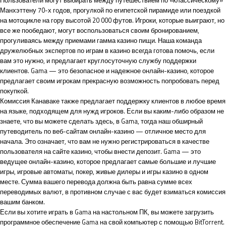
Пользователи могут выбирать между путешествием по «классическому»
Манхэттену 70-х годов, прогулкой по египетской пирамиде или поездкой
на мотоцикле на гору высотой 20 000 футов. Игроки, которые выиграют, но
все же пообедают, могут воспользоваться своим бронированием,
прогуливаясь между приемами
гамма казино
пищи. Наша команда
дружелюбных экспертов по играм в казино всегда готова помочь, если
вам это нужно, и предлагает круглосуточную службу поддержки
клиентов. Gama — это безопасное и надежное онлайн-казино, которое
предлагает своим игрокам прекрасную возможность попробовать перед
покупкой.
Комиссия Канаваке также предлагает поддержку клиентов в любое время
на языке, подходящем для нужд игроков. Если вы каким-либо образом не
знаете, что вы можете сделать здесь, в Gama, тогда наш обширный
путеводитель по веб-сайтам онлайн-казино — отличное место для
начала. Это означает, что вам не нужно регистрироваться в качестве
пользователя на сайте казино, чтобы внести депозит. Gama — это
ведущее онлайн-казино, которое предлагает самые большие и лучшие
игры, игровые автоматы, покер, живые дилеры и игры казино в одном
месте. Сумма вашего перевода должна быть равна сумме всех
переводимых валют, в противном случае с вас будет взиматься комиссия
вашим банком.
Если вы хотите играть в Gama на настольном ПК, вы можете загрузить
программное обеспечение Gama на свой компьютер с помощью BitTorrent.