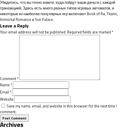
Убедитесь, что вы точно знаете, куда пойдут ваши деньги с каждой
транзакцией. Здесь есть много разных типов игровых автоматов, и
некоторые из наиболее популярных игр включают Book of Ra, Titanic,
Immortal Romance и Sun Palace.
Leave a Reply
Your email address will not be published.
Required fields are marked
*
Comment
*
Name
*
Email
*
Website
Save my name, email, and website in this browser for the next time I
comment.
Archives