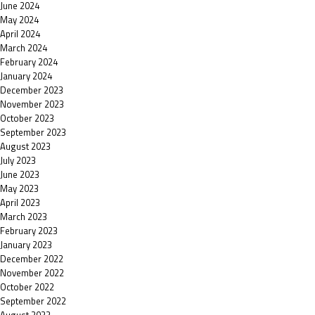
June 2024
May 2024
April 2024
March 2024
February 2024
January 2024
December 2023
November 2023
October 2023
September 2023
August 2023
July 2023
June 2023
May 2023
April 2023
March 2023
February 2023
January 2023
December 2022
November 2022
October 2022
September 2022