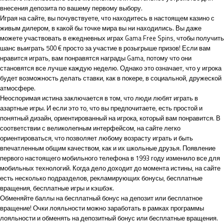
внесения депозита по вашему первому выбору.
Играя на сайте, вы почувствуете, что находитесь в настоящем казино с
живым дилером, в какой бы точке мира вы ни находились. Вы даже
можете участвовать в ежедневных играх Gama Free Spins, чтобы получить
шанс выиграть 500 € просто за участие в розыгрыше призов! Если вам
нравится играть, вам понравятся награды Gama, потому что они
становятся все лучше каждую неделю. Однако это означает, что у игрока
будет возможность делать ставки, как в покере, в социальной, дружеской
атмосфере.
Неоспоримая истина заключается в том, что люди любят играть в
азартные игры. И если это то, что вы предпочитаете, есть простой и
понятный дизайн, ориентированный на игрока, который вам понравится. В
соответствии с великолепным интерфейсом, на сайте легко
ориентироваться, что позволяет любому возрасту играть и быть
впечатленным общим качеством, как и их школьные друзья. Появление
первого настоящего мобильного телефона в 1993 году изменило все для
мобильных технологий. Когда дело доходит до момента истины, на сайте
есть несколько подразделов, рекламирующих бонусы, бесплатные
вращения, бесплатные игры и кэшбэк.
Обменяйте баллы на бесплатный бонус на депозит или бесплатное
вращение! Очки лояльности можно заработать в рамках программы
лояльности и обменять на депозитный бонус или бесплатные вращения.