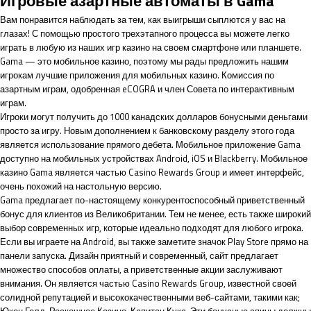
Игровые азартные автоматы в Gama
Вам понравится наблюдать за тем, как выигрыши сыплются у вас на
глазах! С помощью простого трехэтапного процесса вы можете легко
играть в любую из наших игр казино на своем смартфоне или планшете.
Gama — это мобильное казино, поэтому мы рады предложить нашим
игрокам лучшие приложения для мобильных казино. Комиссия по
азартным играм, одобренная eCOGRA и член Совета по интерактивным
играм.
Игроки могут получить до 1000 канадских долларов бонусными деньгами
просто за игру. Новым дополнением к банковскому разделу этого года
является использование прямого дебета. Мобильное приложение Gama
доступно на мобильных устройствах Android, iOS и Blackberry. Мобильное
казино Gama является частью Casino Rewards Group и имеет интерфейс,
очень похожий на настольную версию.
Gama предлагает по-настоящему конкурентоспособный приветственный
бонус для клиентов из Великобритании. Тем не менее, есть также широкий
выбор современных игр, которые идеально подходят для любого игрока.
Если вы играете на Android, вы также заметите значок Play Store прямо на
панели запуска. Дизайн приятный и современный, сайт предлагает
множество способов оплаты, а приветственные акции заслуживают
внимания. Он является частью Casino Rewards Group, известной своей
солидной репутацией и высококачественными веб-сайтами, такими как;