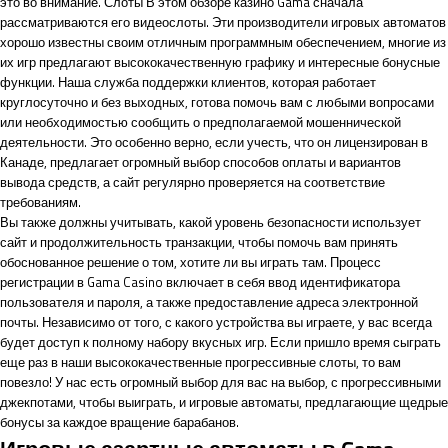
это во внимание. Слоты В этом обзоре казино Gama сначала
рассматриваются его видеослоты. Эти производители игровых автоматов
хорошо известны своим отличным программным обеспечением, многие из
их игр предлагают высококачественную графику и интересные бонусные
функции. Наша служба поддержки клиентов, которая работает
круглосуточно и без выходных, готова помочь вам с любыми вопросами
или необходимостью сообщить о предполагаемой мошеннической
деятельности. Это особенно верно, если учесть, что он лицензирован в
Канаде, предлагает огромный выбор способов оплаты и вариантов
вывода средств, а сайт регулярно проверяется на соответствие
требованиям.
Вы также должны учитывать, какой уровень безопасности использует
сайт и продолжительность транзакции, чтобы помочь вам принять
обоснованное решение о том, хотите ли вы играть там. Процесс
регистрации в Gama Casino включает в себя ввод идентификатора
пользователя и пароля, а также предоставление адреса электронной
почты. Независимо от того, с какого устройства вы играете, у вас всегда
будет доступ к полному набору вкусных игр. Если пришло время сыграть
еще раз в наши высококачественные прогрессивные слоты, то вам
повезло! У нас есть огромный выбор для вас на выбор, с прогрессивными
джекпотами, чтобы выиграть, и игровые автоматы, предлагающие щедрые
бонусы за каждое вращение барабанов.