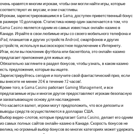
очень нравятся многим игрокам, чтобы они могли найти игры, которые
соответствуют их вкусам, и они счастливы.
Игрокам, зарегистрировавшимся в Gama, доступен приветственный бонус
в размере 10 долларов. Статистика номер один заключается в том, что
Gama Casino является одним из самых известных онлайн-казино в
Канаде. Играйте в свои любимые игры со своего мобильного телефона и
iPad, планшетов и других устройств Android, смартфонов и других
устройств, используя высокоскоростное подключение к Интернету.
Итак, если вы поклонник футбола или баскетбола, это онлайн-казино
предлагает приложения для живых игр.
Обязательно загляните в раздел бонусов, чтобы узнать, в каком казино
есть предложения, которые вы ищете.
Зарегистрируйтесь сегодня и получите свой фантастический приз, если
вы внесете не менее 20 € в течение 72 часов!.
Кроме того, в Gama Casino работает Gaming Management, и все
предлагаемые игры и многое другое предоставляют игрокам безопасную
и захватывающую основу для наслаждения.
Что касается валют, игроки могут предположить, что все депозиты и
выводы средств осуществляются в долларах США.
Выбор видео-слотов, которые предлагает Gama Casino, делает его одним
из самых полных сайтов онлайн-казино в Канаде. Скорость бонусов не
велика, но огромный выбор бонусов во многих категориях может удержать