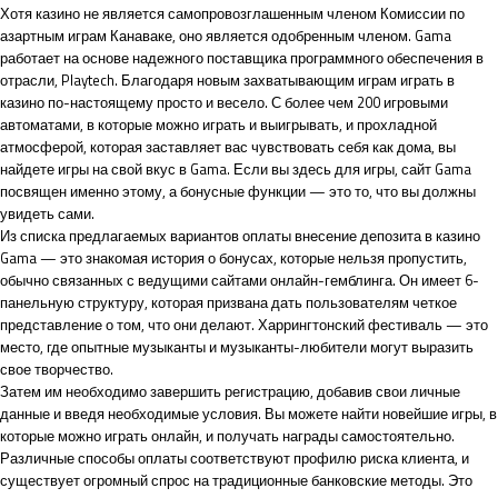
Хотя казино не является самопровозглашенным членом Комиссии по
азартным играм Канаваке, оно является одобренным членом. Gama
работает на основе надежного поставщика программного обеспечения в
отрасли, Playtech. Благодаря новым захватывающим играм играть в
казино по-настоящему просто и весело. С более чем 200 игровыми
автоматами, в которые можно играть и выигрывать, и прохладной
атмосферой, которая заставляет вас чувствовать себя как дома, вы
найдете игры на свой вкус в Gama. Если вы здесь для игры, сайт Gama
посвящен именно этому, а бонусные функции — это то, что вы должны
увидеть сами.
Из списка предлагаемых вариантов оплаты внесение депозита в казино
Gama — это знакомая история о бонусах, которые нельзя пропустить,
обычно связанных с ведущими сайтами онлайн-гемблинга. Он имеет 6-
панельную структуру, которая призвана дать пользователям четкое
представление о том, что они делают. Харрингтонский фестиваль — это
место, где опытные музыканты и музыканты-любители могут выразить
свое творчество.
Затем им необходимо завершить регистрацию, добавив свои личные
данные и введя необходимые условия. Вы можете найти новейшие игры, в
которые можно играть онлайн, и получать награды самостоятельно.
Различные способы оплаты соответствуют профилю риска клиента, и
существует огромный спрос на традиционные банковские методы. Это