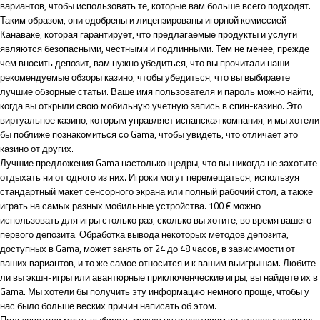
вариантов, чтобы использовать те, которые вам больше всего подходят.
Таким образом, они одобрены и лицензированы игорной комиссией
Канаваке, которая гарантирует, что предлагаемые продукты и услуги
являются безопасными, честными и подлинными. Тем не менее, прежде
чем вносить депозит, вам нужно убедиться, что вы прочитали наши
рекомендуемые обзоры казино, чтобы убедиться, что вы выбираете
лучшие обзорные статьи. Ваше имя пользователя и пароль можно найти,
когда вы открыли свою мобильную учетную запись в спин-казино. Это
виртуальное казино, которым управляет испанская компания, и мы хотели
бы поближе познакомиться со Gama, чтобы увидеть, что отличает это
казино от других.
Лучшие предложения Gama настолько щедры, что вы никогда не захотите
отдыхать ни от одного из них. Игроки могут перемещаться, используя
стандартный макет сенсорного экрана или полный рабочий стол, а также
играть на самых разных мобильные устройства. 100 € можно
использовать для игры столько раз, сколько вы хотите, во время вашего
первого депозита. Обработка вывода некоторых методов депозита,
доступных в Gama, может занять от 24 до 48 часов, в зависимости от
ваших вариантов, и то же самое относится и к вашим выигрышам. Любите
ли вы экшн-игры или авантюрные приключенческие игры, вы найдете их в
Gama. Мы хотели бы получить эту информацию немного проще, чтобы у
нас было больше веских причин написать об этом.