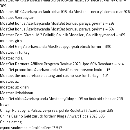
Mostbet APK Azərbaycan Android və IOS-da Mostbet-i necə yükləmək olar –
389
Mostbet APK Azərbaycan Android və IOS-da Mostbet-i necə yükləmək olar 976
Mostbet Azerbaycan
MostBet bonus Azərbaycanda MostBet bonusu paraya çevirme – 293
MostBet bonus Azərbaycanda MostBet bonusu paraya çevirme – 697
Mostbet Com Güvenli Mi? Gəlinlik, Gəlinlik Modelleri, Gəlinlik qiymətləri – 189
mostbet giriş
MostBet Giriş Azərbaycanda MostBet qeydiyyatı etmək formu – 350
Mostbet in Turkey
Mostbet India
MostBet Partners Affiliate Program Review 2023 Upto 60% Revshare – 514
MostBet promo kod Azərbaycanda MostBet promosyon kodu – 15
Mostbet the most reliable betting and casino site for Turkey – 104
mostbet uz
mostbet uz kirish
Mostbet Uzbekistan
MostBet yüklə Azərbaycanda Mostbet yükləyin IOS və Android cihazlar 738
News
Onlayn Rulet oyna Pulsuz və ya real pul ilə Roulette77 Azerbaijan 238
Online Casino Geld zurück fordern Klage Anwalt Tipps 2023 596
Online dating
oyunu sındırmaq mümkündürmü? 517