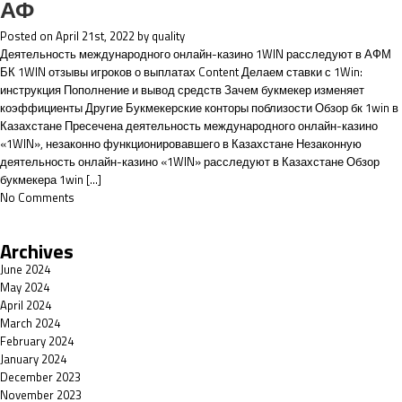
АФ
Posted on April 21st, 2022 by quality
Деятельность международного онлайн-казино 1WIN расследуют в АФМ
БК 1WIN отзывы игроков о выплатах Content Делаем ставки с 1Win:
инструкция Пополнение и вывод средств Зачем букмекер изменяет
коэффициенты Другие Букмекерские конторы поблизости Обзор бк 1win в
Казахстане Пресечена деятельность международного онлайн-казино
«1WIN», незаконно функционировавшего в Казахстане Незаконную
деятельность онлайн-казино «1WIN» расследуют в Казахстане Обзор
букмекера 1win […]
No Comments
Archives
June 2024
May 2024
April 2024
March 2024
February 2024
January 2024
December 2023
November 2023