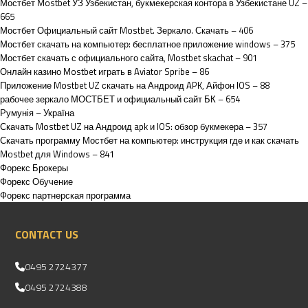
Мостбет Mostbet УЗ Узбекистан, букмекерская контора в Узбекистане UZ –
665
Мостбет Официальный сайт Mostbet. Зеркало. Скачать – 406
Мостбет скачать на компьютер: бесплатное приложение windows – 375
Мостбет скачать с официального сайта, Mostbet skachat – 901
Онлайн казино Mostbet играть в Aviator Spribe – 86
Приложение Mostbet UZ скачать на Андроид APK, Айфон IOS – 88
рабочее зеркало МОСТБЕТ и официальный сайт БК – 654
Румунія – Україна
Скачать Mostbet UZ на Андроид apk и IOS: обзор букмекера – 357
Скачать программу Мостбет на компьютер: инструкция где и как скачать
Mostbet для Windows – 841
Форекс Брокеры
Форекс Обучение
Форекс партнерская программа
CONTACT US
0495 2724377
0495 2724388