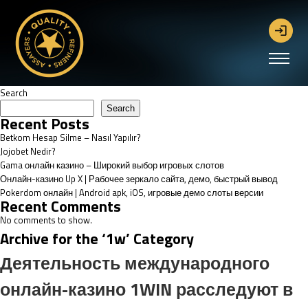
Search
Search
Recent Posts
Betkom Hesap Silme – Nasıl Yapılır?
Jojobet Nedir?
Gama онлайн казино – Широкий выбор игровых слотов
Онлайн-казино Up X | Рабочее зеркало сайта, демо, быстрый вывод
Pokerdom онлайн | Android apk, iOS, игровые демо слоты версии
Recent Comments
No comments to show.
Archive for the ‘1w’ Category
Деятельность международного
онлайн-казино 1WIN расследуют в