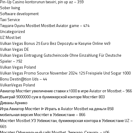
Pin-Up Casino kontorunun təsviri, pin up az – 359
Sober living
Software development
Taxi Service
Təyyarə Oyunu Mostbet Mostbet Aviator game – 474
Uncategorized
UZ Most bet
Vulkan Vegas Bonus 25 Euro Bez Depozytu w Kasynie Online 449
Vulkan Vegas DE
Vulkan Vegas Eintragung Gutscheincode Ohne Einzahlung Für Deutsche
Spieler – 792
Vulkan Vegas Poland
Vulkan Vegas Promo Source November 2024: 125 Freispiele Und Sogar 1000
Bonu Destin@tion Uds – 44
VulkanVegas Poland
Авиатор Мостбет увеличение ставки х1000 в игре Aviator от Mostbet – 966
Выиграй 9000000 сум в букмекерской конторе Мостбет 803
Диваны Арнико
Игра Авиатор Мостбет ᐉ Играть в Aviator Mostbet на деньги 858
мобильная версия Мостбет в Узбекистане – 866
Мостбет Mostbet УЗ Узбекистан, букмекерская контора в Узбекистане UZ –
665
Мостбет Официальный сайт Mostbet. Зеркало. Скачать – 406