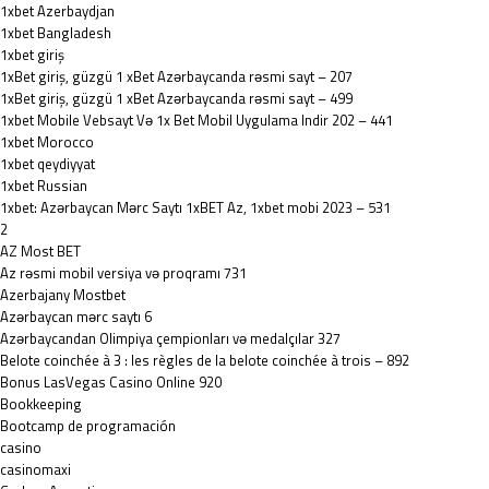
1xbet Azerbaydjan
1xbet Bangladesh
1xbet giriş
1xBet giriş, güzgü 1 xBet Azərbaycanda rəsmi sayt – 207
1xBet giriş, güzgü 1 xBet Azərbaycanda rəsmi sayt – 499
1xbet Mobile Vebsayt Və 1x Bet Mobil Uygulama Indir 202 – 441
1xbet Morocco
1xbet qeydiyyat
1xbet Russian
1xbet: Azərbaycan Mərc Saytı 1xBET Az, 1xbet mobi 2023 – 531
2
AZ Most BET
Az rəsmi mobil versiya və proqramı 731
Azerbajany Mostbet
Azərbaycan mərc saytı 6
Azərbaycandan Olimpiya çempionları və medalçılar 327
Belote coinchée à 3 : les règles de la belote coinchée à trois – 892
Bonus LasVegas Casino Online 920
Bookkeeping
Bootcamp de programación
casino
casinomaxi