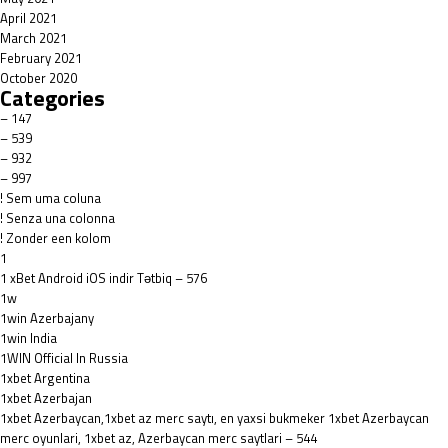
April 2021
March 2021
February 2021
October 2020
Categories
– 147
– 539
– 932
– 997
! Sem uma coluna
! Senza una colonna
! Zonder een kolom
1
1 xBet Android iOS indir Tətbiq – 576
1w
1win Azerbajany
1win India
1WIN Official In Russia
1xbet Argentina
1xbet Azerbajan
1xbet Azerbaycan,1xbet az merc saytı, en yaxsi bukmeker 1xbet Azerbaycan
merc oyunlari, 1xbet az, Azerbaycan merc saytlari – 544