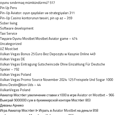
oyunu sındırmaq mümkündürmü? 517
Pin Up Peru
Pin-Up Aviator: oyun qaydaları və strategiyaları 311
Pin-Up Casino kontorunun təsviri, pin up az – 359
Sober living
Software development
Taxi Service
Təyyarə Oyunu Mostbet Mostbet Aviator game – 474
Uncategorized
UZ Most bet
Vulkan Vegas Bonus 25 Euro Bez Depozytu w Kasynie Online 449
Vulkan Vegas DE
Vulkan Vegas Eintragung Gutscheincode Ohne Einzahlung Für Deutsche
Spieler – 792
Vulkan Vegas Poland
Vulkan Vegas Promo Source November 2024: 125 Freispiele Und Sogar 1000
Bonu Destin@tion Uds – 44
VulkanVegas Poland
Авиатор Мостбет увеличение ставки х1000 в игре Aviator от Mostbet – 966
Выиграй 9000000 сум в букмекерской конторе Мостбет 803
Диваны Арнико
Игра Авиатор Мостбет ᐉ Играть в Aviator Mostbet на деньги 858