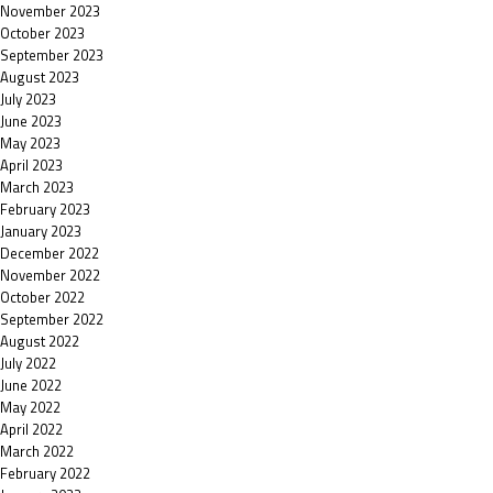
November 2023
October 2023
September 2023
August 2023
July 2023
June 2023
May 2023
April 2023
March 2023
February 2023
January 2023
December 2022
November 2022
October 2022
September 2022
August 2022
July 2022
June 2022
May 2022
April 2022
March 2022
February 2022