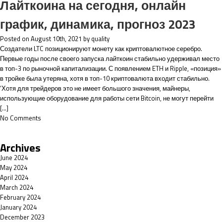
Лайткоина на сегодня, онлайн
график, динамика, прогноз 2023
Posted on August 10th, 2021 by quality
Создатели LTC позиционируют монету как криптовалютное серебро.
Первые годы после своего запуска лайткоин стабильно удерживал место
в топ-3 по рыночной капитализации. С появлением ETH и Ripple, «позиция»
в тройке была утеряна, хотя в топ-10 криптовалюта входит стабильно.
‘Хотя для трейдеров это не имеет большого значения, майнеры,
использующие оборудование для работы сети Bitcoin, не могут перейти
[…]
No Comments
Archives
June 2024
May 2024
April 2024
March 2024
February 2024
January 2024
December 2023