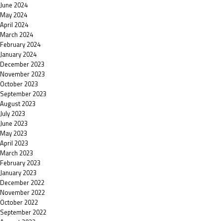
June 2024
May 2024
April 2024
March 2024
February 2024
January 2024
December 2023
November 2023
October 2023
September 2023
August 2023
July 2023
June 2023
May 2023
April 2023
March 2023
February 2023
January 2023
December 2022
November 2022
October 2022
September 2022