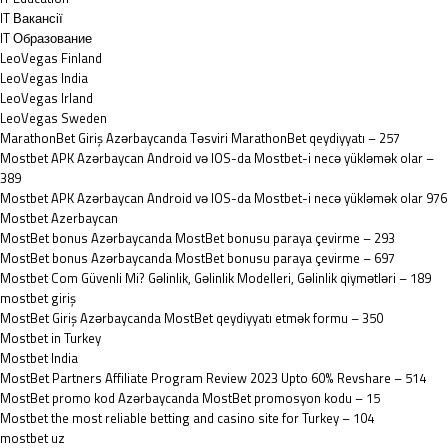
IT Вакансії
IT Образование
LeoVegas Finland
LeoVegas India
LeoVegas Irland
LeoVegas Sweden
MarathonBet Giriş Azərbaycanda Təsviri MarathonBet qeydiyyatı – 257
Mostbet APK Azərbaycan Android və IOS-da Mostbet-i necə yükləmək olar –
389
Mostbet APK Azərbaycan Android və IOS-da Mostbet-i necə yükləmək olar 976
Mostbet Azerbaycan
MostBet bonus Azərbaycanda MostBet bonusu paraya çevirme – 293
MostBet bonus Azərbaycanda MostBet bonusu paraya çevirme – 697
Mostbet Com Güvenli Mi? Gəlinlik, Gəlinlik Modelleri, Gəlinlik qiymətləri – 189
mostbet giriş
MostBet Giriş Azərbaycanda MostBet qeydiyyatı etmək formu – 350
Mostbet in Turkey
Mostbet India
MostBet Partners Affiliate Program Review 2023 Upto 60% Revshare – 514
MostBet promo kod Azərbaycanda MostBet promosyon kodu – 15
Mostbet the most reliable betting and casino site for Turkey – 104
mostbet uz