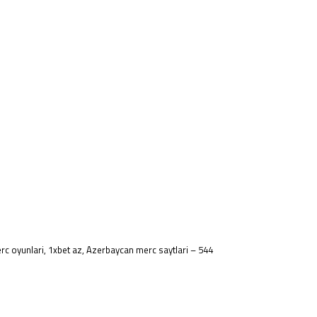
c oyunlari, 1xbet az, Azerbaycan merc saytlari – 544