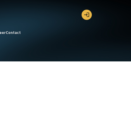
eer
Contact