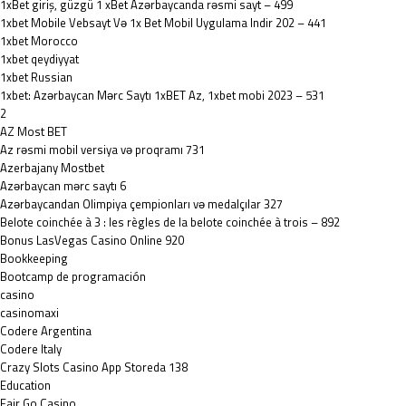
1xBet giriş, güzgü 1 xBet Azərbaycanda rəsmi sayt – 499
1xbet Mobile Vebsayt Və 1x Bet Mobil Uygulama Indir 202 – 441
1xbet Morocco
1xbet qeydiyyat
1xbet Russian
1xbet: Azərbaycan Mərc Saytı 1xBET Az, 1xbet mobi 2023 – 531
2
AZ Most BET
Az rəsmi mobil versiya və proqramı 731
Azerbajany Mostbet
Azərbaycan mərc saytı 6
Azərbaycandan Olimpiya çempionları və medalçılar 327
Belote coinchée à 3 : les règles de la belote coinchée à trois – 892
Bonus LasVegas Casino Online 920
Bookkeeping
Bootcamp de programación
casino
casinomaxi
Codere Argentina
Codere Italy
‎Crazy Slots Casino App Storeda 138
Education
Fair Go Casino