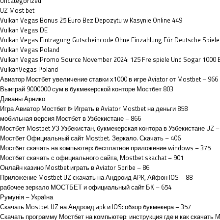
Uncategorized
UZ Most bet
Vulkan Vegas Bonus 25 Euro Bez Depozytu w Kasynie Online 449
Vulkan Vegas DE
Vulkan Vegas Eintragung Gutscheincode Ohne Einzahlung Für Deutsche Spiele
Vulkan Vegas Poland
Vulkan Vegas Promo Source November 2024: 125 Freispiele Und Sogar 1000 
VulkanVegas Poland
Авиатор Мостбет увеличение ставки х1000 в игре Aviator от Mostbet – 966
Выиграй 9000000 сум в букмекерской конторе Мостбет 803
Диваны Арнико
Игра Авиатор Мостбет ᐉ Играть в Aviator Mostbet на деньги 858
мобильная версия Мостбет в Узбекистане – 866
Мостбет Mostbet УЗ Узбекистан, букмекерская контора в Узбекистане UZ –
Мостбет Официальный сайт Mostbet. Зеркало. Скачать – 406
Мостбет скачать на компьютер: бесплатное приложение windows – 375
Мостбет скачать с официального сайта, Mostbet skachat – 901
Онлайн казино Mostbet играть в Aviator Spribe – 86
Приложение Mostbet UZ скачать на Андроид APK, Айфон IOS – 88
рабочее зеркало МОСТБЕТ и официальный сайт БК – 654
Румунія – Україна
Скачать Mostbet UZ на Андроид apk и IOS: обзор букмекера – 357
Скачать программу Мостбет на компьютер: инструкция где и как скачать 