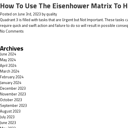
How To Use The Eisenhower Matrix To He
Posted on June 3rd, 2023 by quality
Quadrant 3 is filled with tasks that are Urgent but Not Important. These tasks
require quick and swift action and failure to do so will result in possible conse
No Comments
Archives
June 2024
May 2024
April 2024
March 2024
February 2024
January 2024
December 2023
November 2023
October 2023
September 2023
August 2023
July 2023
June 2023