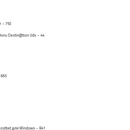
r – 792
Bonu Destin@tion Uds – 44
 665
Mostbet для Windows – 841