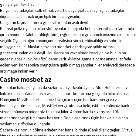
geniş siyahı təklif edir.
Bu yeni istifadəçiləri cəlb etmək və artıq qeydiyyatdan keçmiş istifadəçilərin
diqqətini cəlb etmək üçün tipik bir strategiyadır.
Uduşların təyinatı nömrə generatorundan asılı deyil.
Bu, real pulla oynana bilən slot oyunları haqqında bütün stereotipləri tamamilə
qıran oyundur. Adətən olduğu kimi, uyğunlaşmanı gözləmək əvəzinə dinamikanı
seçdik. Oyunun uğuru oyunçunun reaksiya sürəti, ehtiyatlılığı və səbri ilə
müəyyən edilir. Uduşların təyinatı
mostbet azerbaycan yükle
nömrə
generatorundan asılı deyil. Uduşlarını nə vaxt almaq istədiyini və bunun nə
qədər olacağını oyunçu özü qərar verir. Aviator game slot maşınında istifadə
edilən yeni konsepsiya oyunçulara qalib olmaq şanslarını əhəmiyyətli dərəcədə
artırmağa imkan verir.
Casino mosbet az
Belə olan halda, saytımızda sizlər üçün yerləşdirdiyimiz MostBet alternativ
linklərindən istifadə edərək asanlıqla mərc kontoruna giriş edə biləcəksiniz.
Həmçinin MostBet kartla depozit və çıxarış üçün hər hansı vergi və ya
komissiya tutmur. Lakin, MostBet vergi tutmasa belə, istifadə etdiyiniz bank
sizdən müəyyən miqdarda faiz tuta bilər. Adətən kartla çıxarışlara 10%
miqdarında vergi tutulması baş verir. Dəqiqləşdirmək üçün bankınızla əlaqə
saxlamanız tövsiyə olunandır.
Sadəcə kazinonun bölmələrindən hər hansı birində (Canlı diler otaqları, Virtual