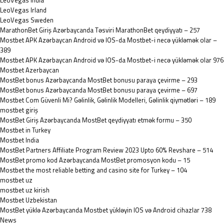
LeoVegas India
LeoVegas Irland
LeoVegas Sweden
MarathonBet Giriş Azərbaycanda Təsviri MarathonBet qeydiyyatı – 257
Mostbet APK Azərbaycan Android və IOS-da Mostbet-i necə yükləmək olar –
389
Mostbet APK Azərbaycan Android və IOS-da Mostbet-i necə yükləmək olar 976
Mostbet Azerbaycan
MostBet bonus Azərbaycanda MostBet bonusu paraya çevirme – 293
MostBet bonus Azərbaycanda MostBet bonusu paraya çevirme – 697
Mostbet Com Güvenli Mi? Gəlinlik, Gəlinlik Modelleri, Gəlinlik qiymətləri – 189
mostbet giriş
MostBet Giriş Azərbaycanda MostBet qeydiyyatı etmək formu – 350
Mostbet in Turkey
Mostbet India
MostBet Partners Affiliate Program Review 2023 Upto 60% Revshare – 514
MostBet promo kod Azərbaycanda MostBet promosyon kodu – 15
Mostbet the most reliable betting and casino site for Turkey – 104
mostbet uz
mostbet uz kirish
Mostbet Uzbekistan
MostBet yüklə Azərbaycanda Mostbet yükləyin IOS və Android cihazlar 738
News