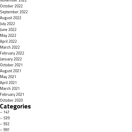
November 2022
October 2022
September 2022
August 2022
July 2022
June 2022
May 2022
April 2022
March 2022
February 2022
January 2022
October 2021
August 2021
May 2021
April 2021
March 2021
February 2021
October 2020
Categories
– 147
– 539
– 932
– 997