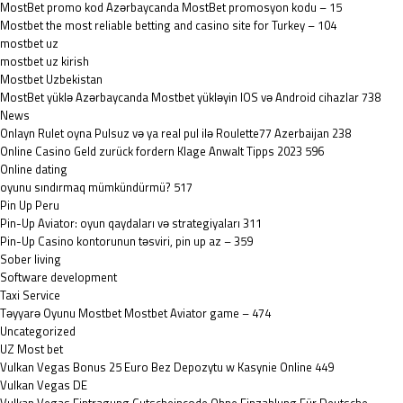
MostBet promo kod Azərbaycanda MostBet promosyon kodu – 15
Mostbet the most reliable betting and casino site for Turkey – 104
mostbet uz
mostbet uz kirish
Mostbet Uzbekistan
MostBet yüklə Azərbaycanda Mostbet yükləyin IOS və Android cihazlar 738
News
Onlayn Rulet oyna Pulsuz və ya real pul ilə Roulette77 Azerbaijan 238
Online Casino Geld zurück fordern Klage Anwalt Tipps 2023 596
Online dating
oyunu sındırmaq mümkündürmü? 517
Pin Up Peru
Pin-Up Aviator: oyun qaydaları və strategiyaları 311
Pin-Up Casino kontorunun təsviri, pin up az – 359
Sober living
Software development
Taxi Service
Təyyarə Oyunu Mostbet Mostbet Aviator game – 474
Uncategorized
UZ Most bet
Vulkan Vegas Bonus 25 Euro Bez Depozytu w Kasynie Online 449
Vulkan Vegas DE