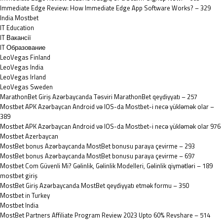
Immediate Edge Review: How Immediate Edge App Software Works? – 329
India Mostbet
IT Education
IT Вакансії
IT Образование
LeoVegas Finland
LeoVegas India
LeoVegas Irland
LeoVegas Sweden
MarathonBet Giriş Azərbaycanda Təsviri MarathonBet qeydiyyatı – 257
Mostbet APK Azərbaycan Android və IOS-da Mostbet-i necə yükləmək olar –
389
Mostbet APK Azərbaycan Android və IOS-da Mostbet-i necə yükləmək olar 976
Mostbet Azerbaycan
MostBet bonus Azərbaycanda MostBet bonusu paraya çevirme – 293
MostBet bonus Azərbaycanda MostBet bonusu paraya çevirme – 697
Mostbet Com Güvenli Mi? Gəlinlik, Gəlinlik Modelleri, Gəlinlik qiymətləri – 189
mostbet giriş
MostBet Giriş Azərbaycanda MostBet qeydiyyatı etmək formu – 350
Mostbet in Turkey
Mostbet India
MostBet Partners Affiliate Program Review 2023 Upto 60% Revshare – 514