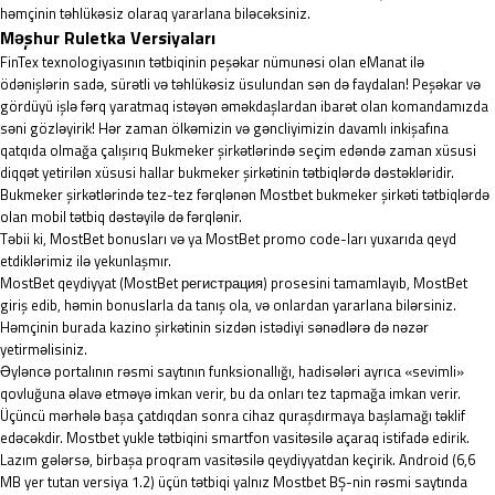
həmçinin təhlükəsiz olaraq yararlana biləcəksiniz.
Məşhur Ruletka Versiyaları
FinTex texnologiyasının tətbiqinin peşəkar nümunəsi olan eManat ilə
ödənişlərin sadə, sürətli və təhlükəsiz üsulundan sən də faydalan! Peşəkar və
gördüyü işlə fərq yaratmaq istəyən əməkdaşlardan ibarət olan komandamızda
səni gözləyirik! Hər zaman ölkəmizin və gəncliyimizin davamlı inkişafına
qatqıda olmağa çalışırıq Bukmeker şirkətlərində seçim edəndə zaman xüsusi
diqqət yetirilən xüsusi hallar bukmeker şirkətinin tətbiqlərdə dəstəkləridir.
Bukmeker şirkətlərində tez-tez fərqlənən Mostbet bukmeker şirkəti tətbiqlərdə
olan mobil tətbiq dəstəyilə də fərqlənir.
Təbii ki, MostBet bonusları və ya MostBet promo code-ları yuxarıda qeyd
etdiklərimiz ilə yekunlaşmır.
MostBet qeydiyyat (MostBet регистрация) prosesini tamamlayıb, MostBet
giriş edib, həmin bonuslarla da tanış ola, və onlardan yararlana bilərsiniz.
Həmçinin burada kazino şirkətinin sizdən istədiyi sənədlərə də nəzər
yetirməlisiniz.
Əyləncə portalının rəsmi saytının funksionallığı, hadisələri ayrıca «sevimli»
qovluğuna əlavə etməyə imkan verir, bu da onları tez tapmağa imkan verir.
Üçüncü mərhələ başa çatdıqdan sonra cihaz quraşdırmaya başlamağı təklif
edəcəkdir. Mostbet yukle tətbiqini smartfon vasitəsilə açaraq istifadə edirik.
Lazım gələrsə, birbaşa proqram vasitəsilə qeydiyyatdan keçirik. Android (6,6
MB yer tutan versiya 1.2) üçün tətbiqi yalnız Mostbet BŞ-nin rəsmi saytında