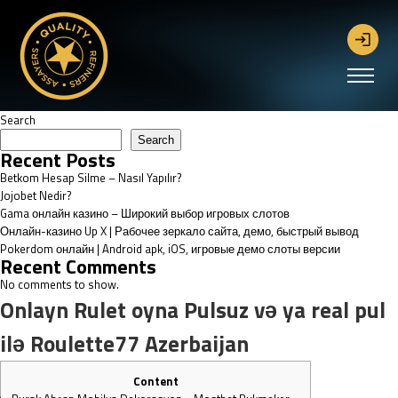
Search
Search
Recent Posts
Betkom Hesap Silme – Nasıl Yapılır?
Jojobet Nedir?
Gama онлайн казино – Широкий выбор игровых слотов
Онлайн-казино Up X | Рабочее зеркало сайта, демо, быстрый вывод
Pokerdom онлайн | Android apk, iOS, игровые демо слоты версии
Recent Comments
No comments to show.
Onlayn Rulet oyna Pulsuz və ya real pul
ilə Roulette77 Azerbaijan
Content