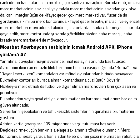
canlı idman hadisələri üçün müxtəlif, çoxsaylı və maraqlıdır. Burada matç öncəsi
mərc marketlərinin sayı canlı yayımdakı mərc marketlərinin sayından çox olsa
da, canlı matçlar üçün də kifayət qədər çox mərc marketi var. Yuxarıda da
gördüyünüz kimi bu mərc kontorunda kifayət qədər kreativ, maraqlı və əyləncəli
mərc marketləri mövcuddur. Təbiidir ki, biz onlardan sadəcə bir neçəsini burada
qeyd etdik, mərc kontorunda yuxarıda gördüklərinizdən daha maraqlı, daha
kreativ mərc marketləri də mövcuddur.
Mostbet Azərbaycan tətbiqinin icmalı Android APK, iPhone
yükləmə AZ
Yarımfinal döyüşləri mayın əvvəlində, final isə ayın sonunda baş tutacaq.
Avropanın ikinci ən nüfuzlu klub turnirinin finalına vəsiqə uğrunda “Roma” – və
“Bayer Leverkuzen” komandaları yarımfinal oyunlarından birində oynayacaq.
Bukmeker kontorları burada alman komandasına cüzi üstünlük verir.
Hokkey-ə mərc etmək də futbol və digər idman mərc növləri kimi çox asan və
primitivdir.
Bu səbəbdən sayta qeyd etdiyiniz məlumatlar və kart məlumatlarınız hər daim
güvən altındadır.
Serverlərin, şəbəkələrin və təhlükəsizlik sistemlərinin qurulması xidmətlərini
göstərir.
Adətən kartla çıxarışlara 10% miqdarında vergi tutulması baş verir.
Dəqiqləşdirmək üçün bankınızla əlaqə saxlamanız tövsiyə olunandır. Mərc
kontorunda hesab yaradarkən sizdən tələb olunan şəxsi məlumatları rahatlıqla