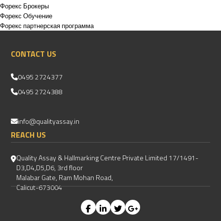
Форекс Брокеры
Форекс Обучение
Форекс партнерская программа
CONTACT US
0495 2724377
0495 2724388
info@qualityassay.in
REACH US
Quality Assay & Hallmarking Centre Private Limited 17/1491-
D3,D4,D5,D6, 3rd floor
Malabar Gate, Ram Mohan Road,
Calicut-673004