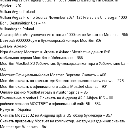
Vulkan Vegas Eintragung Gutscheincode Ohne Einzahlung Für Deutsche
Spieler – 792
Vulkan Vegas Poland
Vulkan Vegas Promo Source November 2024: 125 Freispiele Und Sogar 1000
Bonu Destin@tion Uds – 44
VulkanVegas Poland
Авиатор Мостбет увеличение ставки х1000 в игре Aviator от Mostbet – 966
Выиграй 9000000 сум в букмекерской конторе Мостбет 803
Диваны Арнико
Игра Авиатор Мостбет ᐉ Играть в Aviator Mostbet на деньги 858
мобильная версия Мостбет в Узбекистане – 866
Мостбет Mostbet УЗ Узбекистан, букмекерская контора в Узбекистане UZ –
665
Мостбет Официальный сайт Mostbet. Зеркало. Скачать – 406
Мостбет скачать на компьютер: бесплатное приложение windows – 375
Мостбет скачать с официального сайта, Mostbet skachat – 901
Онлайн казино Mostbet играть в Aviator Spribe – 86
Приложение Mostbet UZ скачать на Андроид APK, Айфон IOS – 88
рабочее зеркало МОСТБЕТ и официальный сайт БК – 654
Румунія – Україна
Скачать Mostbet UZ на Андроид apk и IOS: обзор букмекера – 357
Скачать программу Мостбет на компьютер: инструкция где и как скачать
Mostbet для Windows – 841