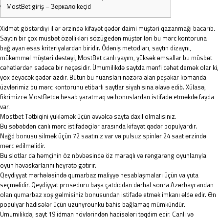
MostBet giriş – Зеркало keçid
Xidmət göstərdiyi illər ərzində kifayət qədər daimi müştəri qazanmağı bacarıb.
Saytın bir çox müsbət özəllikləri sözügedən müştəriləri bu mərc kontoruna
bağlayan əsas kriteriyalardan biridir. Ödəniş metodları, saytın dizaynı,
mükəmməl müştəri dəstəyi, MostBet canlı yayım, yüksək əmsallar bu müsbət
cəhətlərdən sadəcə bir neçəsidir. Ümumilikdə saytda mənfi cəhət demək olar ki,
yox deyəcək qədər azdır. Bütün bu nüansları nəzərə alan peşəkar komanda
üzvlərimiz bu mərc kontorunu etibarlı saytlar siyahısına əlavə edib. Xülasə,
fikrimizcə MostBetdə hesab yaratmaq və bonuslardan istifadə etməkdə fayda
var.
Mostbet Tətbiqini yükləmək üçün əvvəlcə sayta daxil olmalısınız.
Bu səbəbdən canlı mərc istifadəçilər arasında kifayət qədər populyardır.
Nağd bonusu silmək üçün 72 saatınız var və pulsuz spinlər 24 saat ərzində
mərc edilməlidir.
Bu slotlar da həmçinin öz növbəsində öz maraqlı və rəngarəng oyunlarıyla
oyun həvəskarlarını heyrətə gətirir.
Qeydiyyat mərhələsində qumarbaz maliyyə hesablaşmaları üçün valyuta
seçməlidir. Qeydiyyat proseduru başa çatdıqdan dərhal sonra Azərbaycandan
olan qumarbaz xoş gəlmisiniz bonusundan istifadə etmək imkanı əldə edir. Ən
populyar hadisələr üçün uzunyrounku bahis bağlamaq mümkündür.
Ümumilikdə, sayt 19 idman növlərindən hadisələri təqdim edir. Canlı və