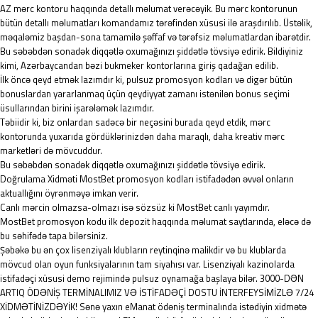
AZ mərc kontoru haqqında detallı məlumat verəcəyik. Bu mərc kontorunun
bütün detallı məlumatları komandamız tərəfindən xüsusi ilə araşdırılıb. Üstəlik,
məqaləmiz başdan-sona tamamilə şəffaf və tərəfsiz məlumatlardan ibarətdir.
Bu səbəbdən sonadək diqqətlə oxumağınızı şiddətlə tövsiyə edirik. Bildiyiniz
kimi, Azərbaycandan bəzi bukmeker kontorlarına giriş qadağan edilib.
İlk öncə qeyd etmək lazımdır ki, pulsuz promosyon kodları və digər bütün
bonuslardan yararlanmaq üçün qeydiyyat zamanı istənilən bonus seçimi
üsullarından birini işarələmək lazımdır.
Təbiidir ki, biz onlardan sadəcə bir neçəsini burada qeyd etdik, mərc
kontorunda yuxarıda gördüklərinizdən daha maraqlı, daha kreativ mərc
marketləri də mövcuddur.
Bu səbəbdən sonadək diqqətlə oxumağınızı şiddətlə tövsiyə edirik.
Doğrulama Xidməti MostBet promosyon kodları istifadədən əvvəl onların
aktuallığını öyrənməyə imkan verir.
Canlı mərcin olmazsa-olmazı isə sözsüz ki MostBet canlı yayımdır.
MostBet promosyon kodu ilk depozit haqqında məlumat saytlarında, eləcə də
bu səhifədə tapa bilərsiniz.
Şəbəkə bu ən çox lisenziyalı klubların reytinqinə malikdir və bu klublarda
mövcud olan oyun funksiyalarının tam siyahısı var. Lisenziyalı kazinolarda
istifadəçi xüsusi demo rejimində pulsuz oynamağa başlaya bilər. 3000-DƏN
ARTIQ ÖDƏNİŞ TERMİNALIMIZ VƏ İSTİFADƏÇİ DOSTU İNTERFEYSİMİZLƏ 7/24
XİDMƏTİNİZDƏYİK! Sənə yaxın eManat ödəniş terminalında istədiyin xidmətə