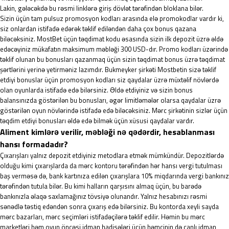
Lakin, gələcəkdə bu rəsmi linklərə giriş dövlət tərəfindən bloklana bilər.
Sizin üçün tam pulsuz promosyon kodları arasında elə promokodlar vardır ki,
siz onlardan istifadə edərək təklif ediləndən daha çox bonus qazana
biləcəksiniz. MostBet üçün təqdimat kodu əsasında sizin ilk depozit üzrə əldə
edəcəyiniz mükafatın maksimum məbləği 300 USD-dır. Promo kodları üzərində
təklif olunan bu bonusları qazanmaq üçün sizin təqdimat bonus üzrə təqdimat
şərtlərini yerinə yetirməniz lazımdır. Bukmeyker şirkəti Mostbetin sizə təklif
etdiyi bonuslar üçün promosyon kodları siz qaydalar üzrə müxtəlif növlərdə
olan oyunlarda istifadə edə bilərsiniz. Əldə etdiyiniz və sizin bonus
balansınızda göstərilən bu bonusları, əgər limitləmələr olarsa qaydalar üzrə
göstərilən oyun növlərində istifadə edə biləcəksiniz. Mərc şirkətinin sizlər üçün
təqdim etdiyi bonusları əldə edə bilmək üçün xüsusi qaydalar vardır.
Aliment kimlərə verilir, məbləği nə qədərdir, hesablanması
hansı formadadır?
Çıxarışları yalnız depozit etdiyiniz metodlara etmək mümkündür. Depozitlərdə
olduğu kimi çıxarışlarda da mərc kontoru tərəfindən hər hansı vergi tutulması
baş verməsə də, bank kartınıza edilən çıxarışlara 10% miqdarında vergi bankınız
tərəfindən tutula bilər. Bu kimi halların qarşısını almaq üçün, bu barədə
bankınızla əlaqə saxlamağınız tövsiyə olunandır. Yalnız hesabınızı rəsmi
sənədlə təstiq edəndən sonra çıxarış edə bilərsiniz. Bu kontorda xeyli sayda
mərc bazarları, mərc seçimləri istifadəçilərə təklif edilir. Həmin bu mərc
marketləri həm oyun öncəsi idman hadisələri üçün həmçinin də canlı idman