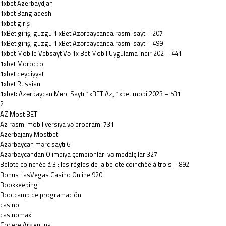
1xbet Azerbaydjan
1xbet Bangladesh
1xbet giriş
1xBet giriş, güzgü 1 xBet Azərbaycanda rəsmi sayt – 207
1xBet giriş, güzgü 1 xBet Azərbaycanda rəsmi sayt – 499
1xbet Mobile Vebsayt Və 1x Bet Mobil Uygulama Indir 202 – 441
1xbet Morocco
1xbet qeydiyyat
1xbet Russian
1xbet: Azərbaycan Mərc Saytı 1xBET Az, 1xbet mobi 2023 – 531
2
AZ Most BET
Az rəsmi mobil versiya və proqramı 731
Azerbajany Mostbet
Azərbaycan mərc saytı 6
Azərbaycandan Olimpiya çempionları və medalçılar 327
Belote coinchée à 3 : les règles de la belote coinchée à trois – 892
Bonus LasVegas Casino Online 920
Bookkeeping
Bootcamp de programación
casino
casinomaxi
Codere Argentina