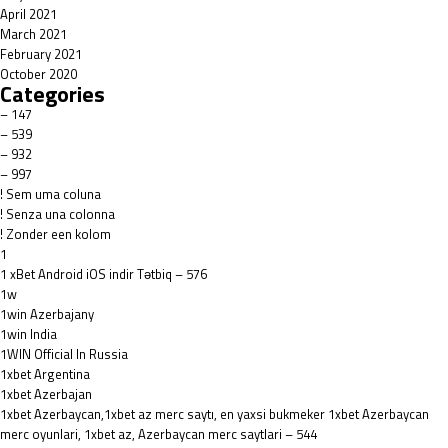
April 2021
March 2021
February 2021
October 2020
Categories
– 147
– 539
– 932
– 997
! Sem uma coluna
! Senza una colonna
! Zonder een kolom
1
1 xBet Android iOS indir Tətbiq – 576
1w
1win Azerbajany
1win India
1WIN Official In Russia
1xbet Argentina
1xbet Azerbajan
1xbet Azerbaycan,1xbet az merc saytı, en yaxsi bukmeker 1xbet Azerbaycan
merc oyunlari, 1xbet az, Azerbaycan merc saytlari – 544