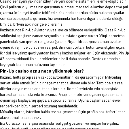
Casino sənayeni yaxından izləyir və yeni ödəmə sistemləri ilə əməkdaşlıq edir.
Çirkli pulların yuyulmasının qarşısının alınması məqsədilə kazino depozit və pul
çıxarma üçün eyni üsullar təklif edir. Kazinoda aparılan bütün pul əməliyyatları
son dərəcə diqqətlə qorunur. Siz oyununda hər hansı digər slotlarda olduğu
kimi qalib 1win apk indir gələ bilərsiniz.
Kazinosunda Pin-Up Aviator yuvası ayrıca bölmədə yerləşdirilib. Əsas Pin-Up
səhifəsini açdığınız zaman seçməlisiniz aviator game yuxarı üfüqi idarəetmə
panelindəNişan qırmızı rənglə vurğulanır. Nişanı kliklədiyiniz zaman aviator
oyunu iki rejimdə pulsuz və real pul. Birincisi portalın bütün ziyarətçiləri üçün,
ikincisi isə yalnız qeydiyyatdan keçmiş kazino müştəriləri üçün əlçatandır. Pin Up
AZ dəstək xidməti ilə bu problemlərin həlli daha asandır. Dəstək xidmətinin
keyfiyyəti kazinonun nüfuzunu təyin edir.
Pin-Up casino aznu necə yükləmək olar?
Kazino, hətta proqressiv cekpot avtomatlarını da quraşdırmışdır. Milyonluq
sərvəti əldə etmək üçün bir neçə manat da kifayət edə bilər. Tətbiqdə siz real
dilerlərlə oyun masalarını tapa bilərsiniz. Kompüterinizdə edə biləcəyiniz
hərəkətləri asanlıqla edə bilərsiniz. Pinup-un mobil versiyasını işə salmaqla
oynamağa başlayaraq qaydaları qəbul edirsiniz. Oyuna başlamazdan əvvəl
rəhbərlikdən bütün şərtləri oxumaq məsləhətdir.
Müvafiq olaraq, istənilən halda tez pul çıxarmaq üçün profilə bəzi təfərrüatlar
əlavə etməli olacaqsınız .
Biz Curacao lisenziyası əsasında fəaliyyət göstərən və müştərilərə yalnız