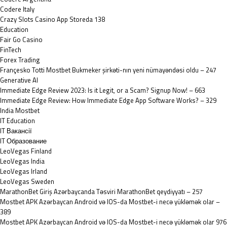
Codere Italy
‎Crazy Slots Casino App Storeda 138
Education
Fair Go Casino
FinTech
Forex Trading
Françesko Totti Mostbet Bukmeker şirkəti-nın yeni nümayəndəsi oldu – 247
Generative AI
Immediate Edge Review 2023: Is it Legit, or a Scam? Signup Now! – 663
Immediate Edge Review: How Immediate Edge App Software Works? – 329
India Mostbet
IT Education
IT Вакансії
IT Образование
LeoVegas Finland
LeoVegas India
LeoVegas Irland
LeoVegas Sweden
MarathonBet Giriş Azərbaycanda Təsviri MarathonBet qeydiyyatı – 257
Mostbet APK Azərbaycan Android və IOS-da Mostbet-i necə yükləmək olar –
389
Mostbet APK Azərbaycan Android və IOS-da Mostbet-i necə yükləmək olar 976