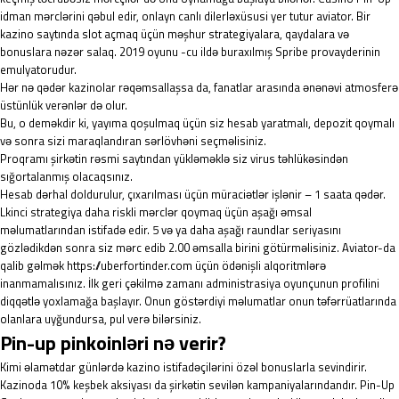
idman mərclərini qəbul edir, onlayn canlı dilerləxüsusi yer tutur aviator. Bir
kazino saytında slot açmaq üçün məşhur strategiyalara, qaydalara və
bonuslara nəzər salaq. 2019 oyunu -cu ildə buraxılmış Spribe provayderinin
emulyatorudur.
Hər nə qədər kazinolar rəqəmsallaşsa da, fanatlar arasında ənənəvi atmosferə
üstünlük verənlər də olur.
Bu, o deməkdir ki, yayıma qoşulmaq üçün siz hesab yaratmalı, depozit qoymalı
və sonra sizi maraqlandıran sərlövhəni seçməlisiniz.
Proqramı şirkətin rəsmi saytından yükləməklə siz virus təhlükəsindən
sığortalanmış olacaqsınız.
Hesab dərhal doldurulur, çıxarılması üçün müraciətlər işlənir – 1 saata qədər.
Lkinci strategiya daha riskli mərclər qoymaq üçün aşağı əmsal
məlumatlarından istifadə edir. 5 və ya daha aşağı raundlar seriyasını
gözlədikdən sonra siz mərc edib 2.00 əmsalla birini götürməlisiniz. Aviator-da
qalib gəlmək
https://uberfortinder.com
üçün ödənişli alqoritmlərə
inanmamalısınız. İlk geri çəkilmə zamanı administrasiya oyunçunun profilini
diqqətlə yoxlamağa başlayır. Onun göstərdiyi məlumatlar onun təfərrüatlarında
olanlara uyğundursa, pul verə bilərsiniz.
Pin-up pinkoinləri nə verir?
Kimi əlamətdar günlərdə kazino istifadəçilərini özəl bonuslarla sevindirir.
Kazinoda 10% keşbek aksiyası da şirkətin sevilən kampaniyalarındandır. Pin-Up