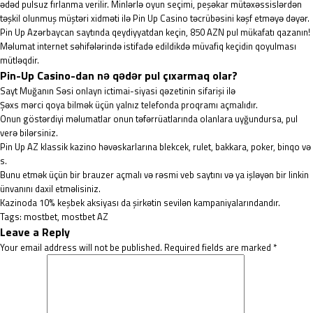
ədəd pulsuz fırlanma verilir. Minlərlə oyun seçimi, peşəkar mütəxəssislərdən
təşkil olunmuş müştəri xidməti ilə Pin Up Casino təcrübəsini kəşf etməyə dəyər.
Pin Up Azərbaycan saytında qeydiyyatdan keçin, 850 AZN pul mükafatı qazanın!
Məlumat internet səhifələrində istifadə edildikdə müvafiq keçidin qoyulması
mütləqdir.
Pin-Up Casino-dan nə qədər pul çıxarmaq olar?
Sayt Muğanın Səsi onlayn ictimai-siyasi qəzetinin sifarişi ilə
Şəxs mərci qoya bilmək üçün yalnız telefonda proqramı açmalıdır.
Onun göstərdiyi məlumatlar onun təfərrüatlarında olanlara uyğundursa, pul
verə bilərsiniz.
Pin Up AZ klassik kazino həvəskarlarına blekcek, rulet, bakkara, poker, binqo və
s.
Bunu etmək üçün bir brauzer açmalı və rəsmi veb saytını və ya işləyən bir linkin
ünvanını daxil etməlisiniz.
Kazinoda 10% keşbek aksiyası da şirkətin sevilən kampaniyalarındandır.
Tags:
mostbet
,
mostbet AZ
Leave a Reply
Your email address will not be published.
Required fields are marked
*