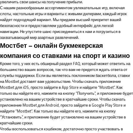
увеличить свои шансы на получение прибыли.
С нашим разнообразным ассортиментом увлекательных игр, включая
слоты, настольные игры и варианты с живыми дилерами, каждый игрок
найдет подходящий вариант. Мы придаем высший приоритет вашей
безопасности и предоставляем удобный интерфейс для легкой
навигации. Не упустите шанс присоединиться к нам и погрузиться в
захватывающий мир азартных развлечений.
Мостбет – онлайн букмекерская
компания со ставками на спорт и казино
Кроме того, у них есть обширный раздел FAQ, который может ответить на
большинство ваших вопросов, так что вам не придется ждать ответа от
службы поддержки. Если вы являетесь поклонником баскетбола, ставки
на Mostbet доставят вам удовольствие. Чтобы скачать приложение
Mostbet для iOS, просто зайдите в App Store и найдите “Mostbet”. Как
только вы найдете его, нажмите на кнопку “Получить”, и приложение будет
установлено на вашем устройстве в кратчайшие сроки. Чтобы скачать
приложение Mostbet для Android, просто зайдите в Google Play Store и
найдите “Mostbet”. Как только вы найдете его, нажмите на кнопку
“Установить”, и приложение будет установлено на вашем устройстве в
кратчайшие сроки.
Чтобы воспользоваться кэшбеком, достаточно просто участвовать в