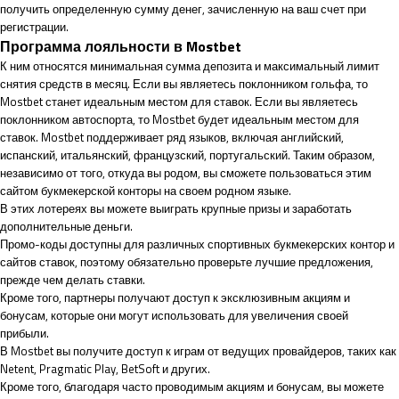
получить определенную сумму денег, зачисленную на ваш счет при
регистрации.
Программа лояльности в Mostbet
К ним относятся минимальная сумма депозита и максимальный лимит
снятия средств в месяц. Если вы являетесь поклонником гольфа, то
Mostbet станет идеальным местом для ставок. Если вы являетесь
поклонником автоспорта, то Mostbet будет идеальным местом для
ставок. Mostbet поддерживает ряд языков, включая английский,
испанский, итальянский, французский, португальский. Таким образом,
независимо от того, откуда вы родом, вы сможете пользоваться этим
сайтом букмекерской конторы на своем родном языке.
В этих лотереях вы можете выиграть крупные призы и заработать
дополнительные деньги.
Промо-коды доступны для различных спортивных букмекерских контор и
сайтов ставок, поэтому обязательно проверьте лучшие предложения,
прежде чем делать ставки.
Кроме того, партнеры получают доступ к эксклюзивным акциям и
бонусам, которые они могут использовать для увеличения своей
прибыли.
В Mostbet вы получите доступ к играм от ведущих провайдеров, таких как
Netent, Pragmatic Play, BetSoft и других.
Кроме того, благодаря часто проводимым акциям и бонусам, вы можете