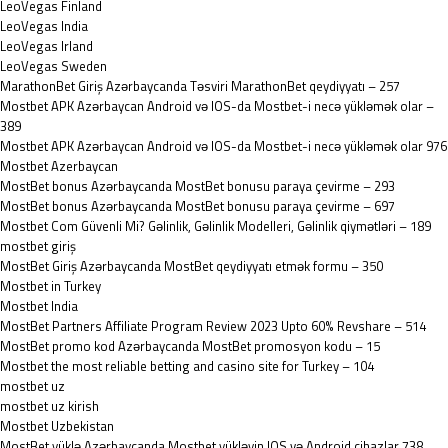
LeoVegas Finland
LeoVegas India
LeoVegas Irland
LeoVegas Sweden
MarathonBet Giriş Azərbaycanda Təsviri MarathonBet qeydiyyatı – 257
Mostbet APK Azərbaycan Android və IOS-da Mostbet-i necə yükləmək olar –
389
Mostbet APK Azərbaycan Android və IOS-da Mostbet-i necə yükləmək olar 976
Mostbet Azerbaycan
MostBet bonus Azərbaycanda MostBet bonusu paraya çevirme – 293
MostBet bonus Azərbaycanda MostBet bonusu paraya çevirme – 697
Mostbet Com Güvenli Mi? Gəlinlik, Gəlinlik Modelleri, Gəlinlik qiymətləri – 189
mostbet giriş
MostBet Giriş Azərbaycanda MostBet qeydiyyatı etmək formu – 350
Mostbet in Turkey
Mostbet India
MostBet Partners Affiliate Program Review 2023 Upto 60% Revshare – 514
MostBet promo kod Azərbaycanda MostBet promosyon kodu – 15
Mostbet the most reliable betting and casino site for Turkey – 104
mostbet uz
mostbet uz kirish
Mostbet Uzbekistan
MostBet yüklə Azərbaycanda Mostbet yükləyin IOS və Android cihazlar 738