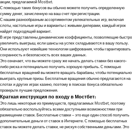
акции, предлагаемой Mostbet.
С помощью таких бонусов вы обычно можете получить определенную
сумму денег, зачисленную на ваш счет при регистрации.
С нашим разнообразным ассортиментом увлекательных игр, включая
слоты, настольные игры и варианты с живыми дилерами, каждый игрок
найдет подходящий вариант.
В игре представлены динамические коэффициенты, позволяющие быстро
увеличить выигрыш, если шансы на успех складываются в вашу пользу.
Они используют новейшие технологии шифрования, чтобы гарантировать
сохранность и безопасность всех ваших данных.
Это означает, что вы можете сразу же начать делать ставки без какого-
либо риска и потенциально получить хорошую прибыль. С помощью
бесплатных вращений вы можете вращать барабаны, чтобы потенциально
выиграть крупные призы. Бесплатные вращения обычно предлагаются на
слотах и других играх казино, поэтому в поисках бонуса обязательно
проверьте лучшие предложения.
Краткая инструкция по входу в Мостбет:
Это лишь некоторые из преимуществ, предлагаемых Mostbet, поэтому
обязательно воспользуйтесь всеми доступными возможностями при
размещении ставок. Бесплатные ставки – это еще один способ получить
дополнительные деньги от ставок в Интернете. С помощью бесплатных
ставок вы можете делать ставки, не рискуя собственными деньгами. Это