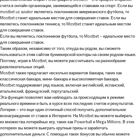
счета в онлайн организации, занимающейся ставками на спорт. Если вы
mostbet uz aviator
являетесь поклонником американского футбола, то
Mostbet станет идеальным местом для совершения ставок. Если вы
являетесь поклонником тенниса, то Mostbet станет идеальным местом
для совершения ставок.
Если вы являетесь поклонником футбола, то Mostbet – идеальное место
для совершения ставок.
Таким образом, независимо от того, откуда вы родом, вы сможете
пользоваться этим сайтом букмекерской конторы на своем родном языке.
Поэтому, играя в Mostbet, вы можете рассчитывать на разнообразие
развлекательных опций.
Mostbet также предлагает несколько вариантов баккара, таких как
классическая баккара, мини-баккара и высоколимитная баккара.
Mostbet поддерживает ряд языков, включая английский, испанский,
итальянский, французский, португальский.
Эта функция позволяет вам наблюдать за происходящим в режиме
реального времени и быть в курсе всех последних счетов и результатов.
Лотереи – это еще один отличный способ получить дополнительное
вознаграждение от ставок в Интернете. На Mostbet вы можете выбирать
из множества лотерейных игр, таких как Powerball и Mega Millions. В этих
лотереях вы можете выиграть крупные призы и заработать
дополнительные деньги. С помощью таких бонусов вы обычно можете