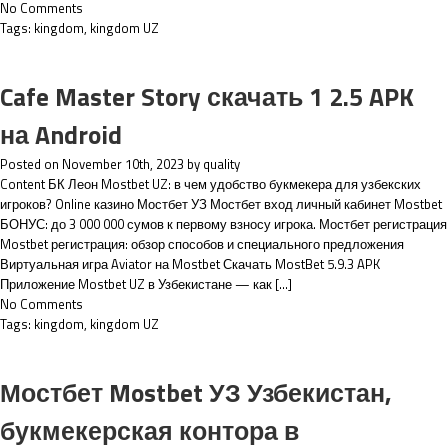
No Comments
Tags:
kingdom
,
kingdom UZ
Cafe Master Story скачать 1 2.5 APK
на Android
Posted on November 10th, 2023 by quality
Content БК Леон Mostbet UZ: в чем удобство букмекера для узбекских
игроков? Online казино Мостбет УЗ Мостбет вход личный кабинет Mostbet
БОНУС: до 3 000 000 сумов к первому взносу игрока. Мостбет регистрация
Mostbet регистрация: обзор способов и специального предложения
Виртуальная игра Aviator на Mostbet Скачать MostBet 5.9.3 APK
Приложение Mostbet UZ в Узбекистане — как […]
No Comments
Tags:
kingdom
,
kingdom UZ
Мостбет Mostbet УЗ Узбекистан,
букмекерская контора в