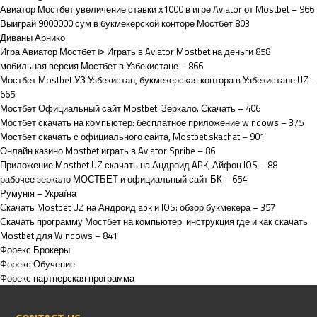
Авиатор Мостбет увеличение ставки х1000 в игре Aviator от Mostbet – 966
Выиграй 9000000 сум в букмекерской конторе Мостбет 803
Диваны Арнико
Игра Авиатор Мостбет ᐉ Играть в Aviator Mostbet на деньги 858
мобильная версия Мостбет в Узбекистане – 866
Мостбет Mostbet УЗ Узбекистан, букмекерская контора в Узбекистане UZ –
665
Мостбет Официальный сайт Mostbet. Зеркало. Скачать – 406
Мостбет скачать на компьютер: бесплатное приложение windows – 375
Мостбет скачать с официального сайта, Mostbet skachat – 901
Онлайн казино Mostbet играть в Aviator Spribe – 86
Приложение Mostbet UZ скачать на Андроид APK, Айфон IOS – 88
рабочее зеркало МОСТБЕТ и официальный сайт БК – 654
Румунія – Україна
Скачать Mostbet UZ на Андроид apk и IOS: обзор букмекера – 357
Скачать программу Мостбет на компьютер: инструкция где и как скачать
Mostbet для Windows – 841
Форекс Брокеры
Форекс Обучение
Форекс партнерская программа