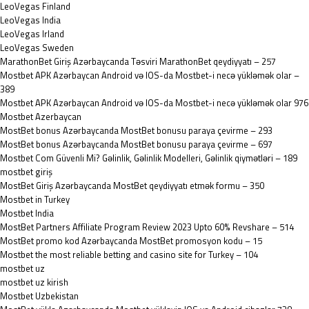
LeoVegas Finland
LeoVegas India
LeoVegas Irland
LeoVegas Sweden
MarathonBet Giriş Azərbaycanda Təsviri MarathonBet qeydiyyatı – 257
Mostbet APK Azərbaycan Android və IOS-da Mostbet-i necə yükləmək olar –
389
Mostbet APK Azərbaycan Android və IOS-da Mostbet-i necə yükləmək olar 976
Mostbet Azerbaycan
MostBet bonus Azərbaycanda MostBet bonusu paraya çevirme – 293
MostBet bonus Azərbaycanda MostBet bonusu paraya çevirme – 697
Mostbet Com Güvenli Mi? Gəlinlik, Gəlinlik Modelleri, Gəlinlik qiymətləri – 189
mostbet giriş
MostBet Giriş Azərbaycanda MostBet qeydiyyatı etmək formu – 350
Mostbet in Turkey
Mostbet India
MostBet Partners Affiliate Program Review 2023 Upto 60% Revshare – 514
MostBet promo kod Azərbaycanda MostBet promosyon kodu – 15
Mostbet the most reliable betting and casino site for Turkey – 104
mostbet uz
mostbet uz kirish
Mostbet Uzbekistan