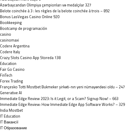
Azərbaycandan Olimpiya çempionları və medalçılar 327
Belote coinchée à 3 : les règles de la belote coinchée à trois – 892
Bonus LasVegas Casino Online 920
Bookkeeping
Bootcamp de programación
casino
casinomaxi
Codere Argentina
Codere Italy
‎Crazy Slots Casino App Storeda 138
Education
Fair Go Casino
FinTech
Forex Trading
Françesko Totti Mostbet Bukmeker şirkəti-nın yeni nümayəndəsi oldu – 247
Generative AI
Immediate Edge Review 2023: Is it Legit, or a Scam? Signup Now! – 663
Immediate Edge Review: How Immediate Edge App Software Works? – 329
India Mostbet
IT Education
IT Вакансії
IT Образование