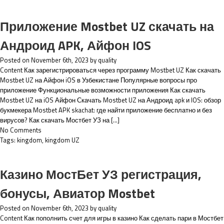
Приложение Mostbet UZ скачать на
Андроид APK, Айфон IOS
Posted on November 6th, 2023 by quality
Content Как зарегистрироваться через программу Mostbet UZ Как скачать
Mostbet UZ на Айфон iOS в Узбекистане Популярные вопросы про
приложение Функциональные возможности приложения Как скачать
Mostbet UZ на iOS Айфон Скачать Mostbet UZ на Андроид apk и IOS: обзор
букмекера Mostbet APK skachat: где найти приложение бесплатно и без
вирусов? Как скачать Мостбет УЗ на […]
No Comments
Tags:
kingdom
,
kingdom UZ
Казино МостБет УЗ регистрация,
бонусы, Авиатор Mostbet
Posted on November 6th, 2023 by quality
Content Как пополнить счет для игры в казино Как сделать пари в Мостбет