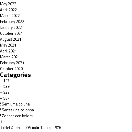
May 2022
April 2022
March 2022
February 2022
January 2022
October 2021
August 2021
May 2021
April 2021
March 2021
February 2021
October 2020
Categories
– 147
– 539
– 932
– 997
! Sem uma coluna
! Senza una colonna
! Zonder een kolom
1
1 xBet Android iOS indir Tətbiq – 576