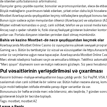
də istənilən yolla balansınızı artırmalısınız.
Oyunçular geniş çeşiddə oyunlar, bonuslar və promosyonlardan, eləcə də etibarl
Böyük məbləğlərin çıxarılmasını tələb edərkən, şirkət onları daha kiçik hissələ
Mostbet Azərbaycanda qeydiyyatdan keçmiş istifadəçilərə qeydiyyat bonusu təq
Bunun üçün sadəcə açılan menyulardan ölkənizi (Azərbaycan) və valyutanızı (A
Müştəri xidməti komandası e-poçt, canlı söhbət, telefon və ya sosial media kana
Ancaq sayt o qədər rahatdır ki, fiziki olaraq fəaliyyət göstərən bukmeker konto
yolları var. Portala dünyanın istənilən yerindən daxil olmaq mümkündür.
Bahis və kazino Mostbet-də necə qeydiyyatdan keçmək olar
Azərbaycanda Mostbet Online Casino öz oyunçularına yüksək səviyyəli proqram tə
Gaming və s. Bütün bu tərtibatçılar öz vizual və xüsusiyyətləri ilə
https://unazer
onlar öz seçimlərinə uyğun nəsə tapacaqlar. Azərbaycanda Mostbet Online Casino
Mərc etmək istədiyiniz hadisəni seçin və əmsallara klikləyin. Təklifiniz avtoma
“Mərc qoyun” düyməsini sıxın və matçın nəticəsini gözləyin. Siz şəxsi hesabınız
Pul vəsaitlərinin yerləşdirilməsi və çıxarılması
Kassirin bölməsi-maliyyə əməliyyatlarının başa çatdığı yerdir. Siz PayTM, VİSA, 
saxlanmalı olan canlı söhbət ilə bir sekme var. Bütün halları nəzərə alaraq, k
üçün mobil tətbiqdən istifadə etməklə yanaşı digər variantlar da var.
Bonusunuzu bir həftə ərzində mərc edə bilərsiniz, əks təqdirdə, 7 gündən sonr
göstərərək böyük bir təcrübə toplayıb.
Tags:
mostbet
,
mostbet AZ
Leave a Reply