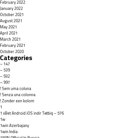
February 2022
January 2022
October 2021
August 2021
May 2021
April 2021
March 2021
February 2021
October 2020
Categories
– 147
– 539
– 932
– 997
! Sem uma coluna
! Senza una colonna
! Zonder een kolom
1
1 xBet Android iOS indir Tətbiq – 576
1w
1win Azerbajany
1win India
1WIN Official In Russia