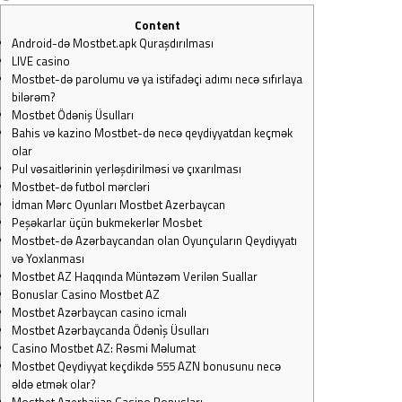
Content
Android-də Mostbet.apk Quraşdırılması
LIVE casino
Mostbet-də parolumu və ya istifadəçi adımı necə sıfırlaya
bilərəm?
Mostbet Ödəniş Üsulları
Bahis və kazino Mostbet-də necə qeydiyyatdan keçmək
olar
Pul vəsaitlərinin yerləşdirilməsi və çıxarılması
Mostbet-də futbol mərcləri
İdman Mərc Oyunları Mostbet Azerbaycan
Peşəkarlar üçün bukmekerlər Mosbet
Mostbet-də Azərbaycandan olan Oyunçuların Qeydiyyatı
və Yoxlanması
Mostbet AZ Haqqında Müntəzəm Verilən Suallar
Bonuslar Casino Mostbet AZ
Mostbet Azərbaycan casino icmalı
Mostbet Azərbaycanda Ödəni̇ş Üsulları
Casino Mostbet AZ: Rəsmi Məlumat
Mostbet Qeydiyyat keçdikdə 555 AZN bonusunu necə
əldə etmək olar?