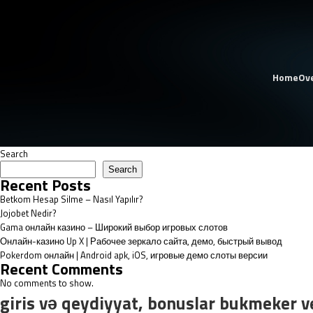
Home
Ov
Search
Search
Recent Posts
Betkom Hesap Silme – Nasıl Yapılır?
Jojobet Nedir?
Gama онлайн казино – Широкий выбор игровых слотов
Онлайн-казино Up X | Рабочее зеркало сайта, демо, быстрый вывод
Pokerdom онлайн | Android apk, iOS, игровые демо слоты версии
Recent Comments
No comments to show.
giris və qeydiyyat, bonuslar bukmeker 