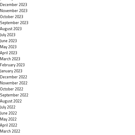
December 2023
November 2023
October 2023
September 2023
August 2023
July 2023
June 2023
May 2023
April 2023
March 2023
February 2023
January 2023
December 2022
November 2022
October 2022
September 2022
August 2022
July 2022
June 2022
May 2022
April 2022
March 2022