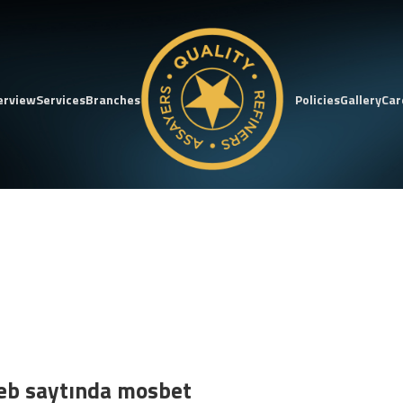
erview
Services
Branches
Policies
Gallery
Car
veb saytında mosbet