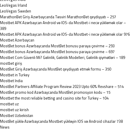
LeoVegas Irland
LeoVegas Sweden
MarathonBet Giriş Azərbaycanda Təsviri MarathonBet qeydiyyatı – 257
Mostbet APK Azərbaycan Android və IOS-da Mostbet-i necə yükləmək olar –
389
Mostbet APK Azərbaycan Android və IOS-da Mostbet-i necə yükləmək olar 976
Mostbet Azerbaycan
MostBet bonus Azərbaycanda MostBet bonusu paraya çevirme – 293
MostBet bonus Azərbaycanda MostBet bonusu paraya çevirme – 697
Mostbet Com Güvenli Mi? Gəlinlik, Gəlinlik Modelleri, Gəlinlik qiymətləri – 189
mostbet giriş
MostBet Giriş Azərbaycanda MostBet qeydiyyatı etmək formu – 350
Mostbet in Turkey
Mostbet India
MostBet Partners Affiliate Program Review 2023 Upto 60% Revshare – 514
MostBet promo kod Azərbaycanda MostBet promosyon kodu – 15
Mostbet the most reliable betting and casino site for Turkey – 104
mostbet uz
mostbet uz kirish
Mostbet Uzbekistan
MostBet yüklə Azərbaycanda Mostbet yükləyin IOS və Android cihazlar 738
News