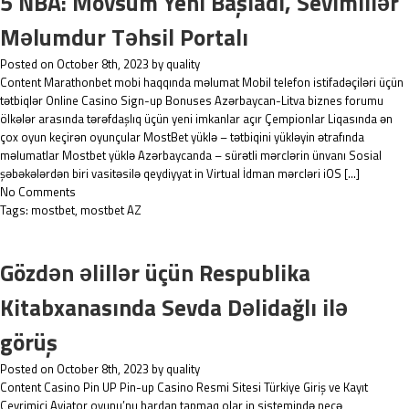
5 NBA: Mövsüm Yeni Başladı, Sevimlilər
Məlumdur Təhsil Portalı
Posted on October 8th, 2023 by quality
Content Marathonbet mobi haqqında məlumat Mobil telefon istifadəçiləri üçün
tətbiqlər Online Casino Sign-up Bonuses Azərbaycan-Litva biznes forumu
ölkələr arasında tərəfdaşlıq üçün yeni imkanlar açır Çempionlar Liqasında ən
çox oyun keçirən oyunçular MostBet yüklə – tətbiqini yükləyin ətrafında
məlumatlar Mostbet yüklə Azərbaycanda – sürətli mərclərin ünvanı Sosial
şəbəkələrdən biri vasitəsilə qeydiyyat in Virtual İdman mərcləri iOS […]
No Comments
Tags:
mostbet
,
mostbet AZ
Gözdən əlillər üçün Respublika
Kitabxanasında Sevda Dəlidağlı ilə
görüş
Posted on October 8th, 2023 by quality
Content Casino Pin UP Pin-up Casino Resmi Sitesi Türkiye Giriş ve Kayıt
Çevrimiçi Aviator oyunu’nu hardan tapmaq olar in sistemində necə