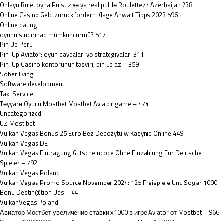
Onlayn Rulet oyna Pulsuz və ya real pul ilə Roulette77 Azerbaijan 238
Online Casino Geld zurück fordern Klage Anwalt Tipps 2023 596
Online dating
oyunu sındırmaq mümkündürmü? 517
Pin Up Peru
Pin-Up Aviator: oyun qaydaları və strategiyaları 311
Pin-Up Casino kontorunun təsviri, pin up az – 359
Sober living
Software development
Taxi Service
Təyyarə Oyunu Mostbet Mostbet Aviator game – 474
Uncategorized
UZ Most bet
Vulkan Vegas Bonus 25 Euro Bez Depozytu w Kasynie Online 449
Vulkan Vegas DE
Vulkan Vegas Eintragung Gutscheincode Ohne Einzahlung Für Deutsche
Spieler – 792
Vulkan Vegas Poland
Vulkan Vegas Promo Source November 2024: 125 Freispiele Und Sogar 1000
Bonu Destin@tion Uds – 44
VulkanVegas Poland
Авиатор Мостбет увеличение ставки х1000 в игре Aviator от Mostbet – 966