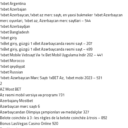
1xbet Argentina
1xbet Azerbajan
1xbet Azerbaycan,1xbet az merc saytı, en yaxsi bukmeker 1xbet Azerbaycan
merc oyunlari, 1xbet az, Azerbaycan merc saytlari – 544
1xbet Azerbaydjan
1xbet Bangladesh
1xbet giriş
1xBet giriş, güzgü 1 xBet Azərbaycanda rəsmi sayt – 207
1xBet giriş, güzgü 1 xBet Azərbaycanda rəsmi sayt – 499
1xbet Mobile Vebsayt Və 1x Bet Mobil Uygulama Indir 202 – 441
1xbet Morocco
1xbet qeydiyyat
1xbet Russian
1xbet: Azərbaycan Mərc Saytı 1xBET Az, 1xbet mobi 2023 – 531
2
AZ Most BET
Az rəsmi mobil versiya və proqramı 731
Azerbajany Mostbet
Azərbaycan mərc saytı 6
Azərbaycandan Olimpiya çempionları və medalçılar 327
Belote coinchée à 3 : les règles de la belote coinchée à trois – 892
Bonus LasVegas Casino Online 920