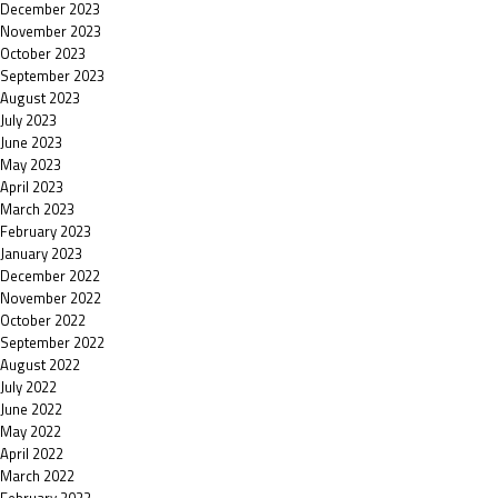
December 2023
November 2023
October 2023
September 2023
August 2023
July 2023
June 2023
May 2023
April 2023
March 2023
February 2023
January 2023
December 2022
November 2022
October 2022
September 2022
August 2022
July 2022
June 2022
May 2022
April 2022
March 2022