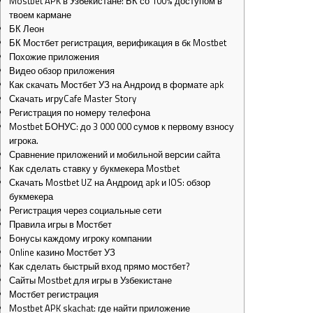
Mostbet APK в Узбекистане: БК со 100% доступом в
твоем кармане
БК Леон
БК Мостбет регистрация, верификация в бк Mostbet
Похожие приложения
Видео обзор приложения
Как скачать Мостбет УЗ на Андроид в формате apk
Скачать игруCafe Master Story
Регистрация по номеру телефона
Mostbet БОНУС: до 3 000 000 сумов к первому взносу
игрока.
Сравнение приложений и мобильной версии сайта
Как сделать ставку у букмекера Mostbet
Скачать Mostbet UZ на Андроид apk и IOS: обзор
букмекера
Регистрация через социальные сети
Правила игры в Мостбет
Бонусы каждому игроку компании
Online казино Мостбет УЗ
Как сделать быстрый вход прямо мостбет?
Сайты Mostbet для игры в Узбекистане
Мостбет регистрация
Mostbet APK skachat: где найти приложение