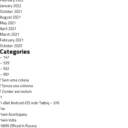
February 2022
January 2022
October 2021
August 2021
May 2021
April 2021
March 2021
February 2021
October 2020
Categories
– 147
– 539
– 932
– 997
! Sem uma coluna
! Senza una colonna
! Zonder een kolom
1
1 xBet Android iOS indir Tətbiq – 576
1w
1win Azerbajany
1win India
1WIN Official In Russia