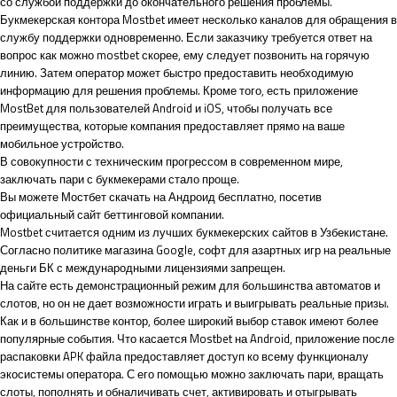
со службой поддержки до окончательного решения проблемы.
Букмекерская контора Mostbet имеет несколько каналов для обращения в
службу поддержки одновременно. Если заказчику требуется ответ на
вопрос как можно mostbet скорее, ему следует позвонить на горячую
линию. Затем оператор может быстро предоставить необходимую
информацию для решения проблемы. Кроме того, есть приложение
MostBet для пользователей Android и iOS, чтобы получать все
преимущества, которые компания предоставляет прямо на ваше
мобильное устройство.
В совокупности с техническим прогрессом в современном мире,
заключать пари с букмекерами стало проще.
Вы можете Мостбет скачать на Андроид бесплатно, посетив
официальный сайт беттинговой компании.
Mostbet считается одним из лучших букмекерских сайтов в Узбекистане.
Согласно политике магазина Google, софт для азартных игр на реальные
деньги БК с международными лицензиями запрещен.
На сайте есть демонстрационный режим для большинства автоматов и
слотов, но он не дает возможности играть и выигрывать реальные призы.
Как и в большинстве контор, более широкий выбор ставок имеют более
популярные события. Что касается Mostbet на Android, приложение после
распаковки APK файла предоставляет доступ ко всему функционалу
экосистемы оператора. С его помощью можно заключать пари, вращать
слоты, пополнять и обналичивать счет, активировать и отыгрывать