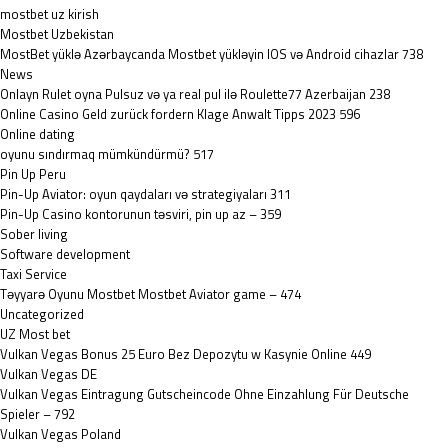
mostbet uz kirish
Mostbet Uzbekistan
MostBet yüklə Azərbaycanda Mostbet yükləyin IOS və Android cihazlar 738
News
Onlayn Rulet oyna Pulsuz və ya real pul ilə Roulette77 Azerbaijan 238
Online Casino Geld zurück fordern Klage Anwalt Tipps 2023 596
Online dating
oyunu sındırmaq mümkündürmü? 517
Pin Up Peru
Pin-Up Aviator: oyun qaydaları və strategiyaları 311
Pin-Up Casino kontorunun təsviri, pin up az – 359
Sober living
Software development
Taxi Service
Təyyarə Oyunu Mostbet Mostbet Aviator game – 474
Uncategorized
UZ Most bet
Vulkan Vegas Bonus 25 Euro Bez Depozytu w Kasynie Online 449
Vulkan Vegas DE
Vulkan Vegas Eintragung Gutscheincode Ohne Einzahlung Für Deutsche
Spieler – 792
Vulkan Vegas Poland