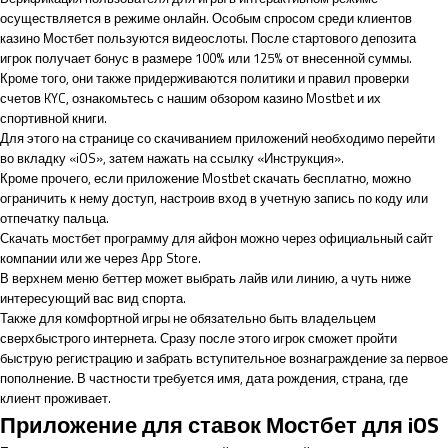
осуществляется в режиме онлайн. Особым спросом среди клиентов
казино Мостбет пользуются видеослоты. После стартового депозита
игрок получает бонус в размере 100% или 125% от внесенной суммы.
Кроме того, они также придерживаются политики и правил проверки
счетов KYC, ознакомьтесь с нашим обзором казино Mostbet и их
спортивной книги.
Для этого на странице со скачиванием приложений необходимо перейти
во вкладку «iOS», затем нажать на ссылку «Инструкция».
Кроме прочего, если приложение Mostbet скачать бесплатно, можно
ограничить к нему доступ, настроив вход в учетную запись по коду или
отпечатку пальца.
Скачать мостбет программу для айфон можно через официальный сайт
компании или же через App Store.
В верхнем меню беттер может выбрать лайв или линию, а чуть ниже
интересующий вас вид спорта.
Также для комфортной игры не обязательно быть владельцем
сверхбыстрого интернета. Сразу после этого игрок сможет пройти
быструю регистрацию и забрать вступительное вознаграждение за первое
пополнение. В частности требуется имя, дата рождения, страна, где
клиент проживает.
Приложение для ставок Мостбет для iOS