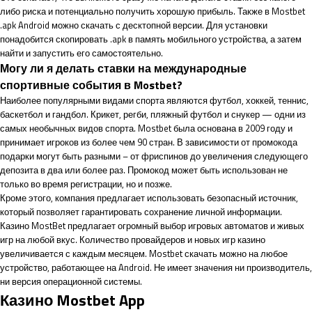
либо риска и потенциально получить хорошую прибыль. Также в Mostbet
.apk Android можно скачать с десктопной версии. Для установки
понадобится скопировать .apk в память мобильного устройства, а затем
найти и запустить его самостоятельно.
Могу ли я делать ставки на международные
спортивные события в Mostbet?
Наиболее популярными видами спорта являются футбол, хоккей, теннис,
баскетбол и гандбол. Крикет, регби, пляжный футбол и снукер — одни из
самых необычных видов спорта. Mostbet была основана в 2009 году и
принимает игроков из более чем 90 стран. В зависимости от промокода
подарки могут быть разными – от фриспинов до увеличения следующего
депозита в два или более раз. Промокод может быть использован не
только во время регистрации, но и позже.
Кроме этого, компания предлагает использовать безопасный источник,
который позволяет гарантировать сохранение личной информации.
Казино MostBet предлагает огромный выбор игровых автоматов и живых
игр на любой вкус. Количество провайдеров и новых игр казино
увеличивается с каждым месяцем. Mostbet скачать можно на любое
устройство, работающее на Android. Не имеет значения ни производитель,
ни версия операционной системы.
Казино Mostbet App