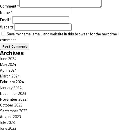
Comment
*
Name
*
Email
*
Website
Save my name, email, and website in this browser for the next time I
comment.
Archives
June 2024
May 2024
April 2024
March 2024
February 2024
January 2024
December 2023
November 2023
October 2023
September 2023
August 2023
July 2023
June 2023