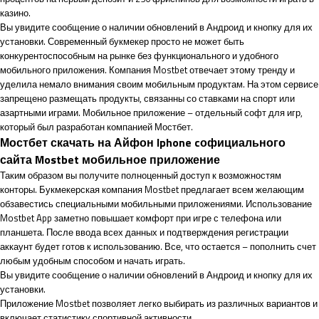
казино.
Вы увидите сообщение о наличии обновлений в Андроид и кнопку для их
установки. Современный букмекер просто не может быть
конкурентоспособным на рынке без функционального и удобного
мобильного приложения. Компания Mostbet отвечает этому тренду и
уделила немало внимания своим мобильным продуктам. На этом сервисе
запрещено размещать продукты, связанны со ставками на спорт или
азартными играми. Мобильное приложение – отдельный софт для игр,
который был разработан компанией Мостбет.
Мостбет скачать на Айфон Iphone cофициального
сайта Mostbet мобильное приложение
Таким образом вы получите полноценный доступ к возможностям
конторы. Букмекерская компания Mostbet предлагает всем желающим
обзавестись специальными мобильными приложениями. Использование
Mostbet App заметно повышает комфорт при игре с телефона или
планшета. После ввода всех данных и подтверждения регистрации
аккаунт будет готов к использованию. Все, что остается – пополнить счет
любым удобным способом и начать играть.
Вы увидите сообщение о наличии обновлений в Андроид и кнопку для их
установки.
Приложение Mostbet позволяет легко выбирать из различных вариантов и
включает статистику спортивной активности.