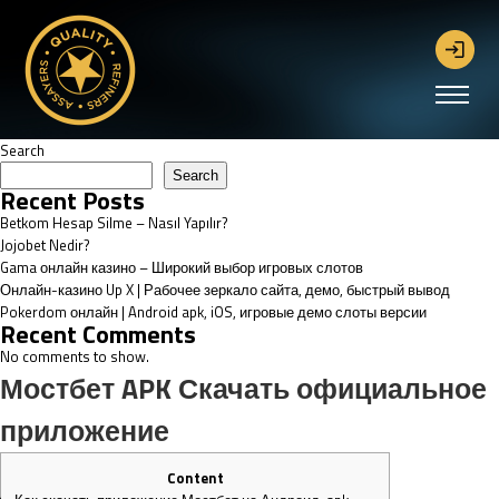
Search
Search
Recent Posts
Betkom Hesap Silme – Nasıl Yapılır?
Jojobet Nedir?
Gama онлайн казино – Широкий выбор игровых слотов
Онлайн-казино Up X | Рабочее зеркало сайта, демо, быстрый вывод
Pokerdom онлайн | Android apk, iOS, игровые демо слоты версии
Recent Comments
No comments to show.
Мостбет APK Скачать официальное
приложение
Content