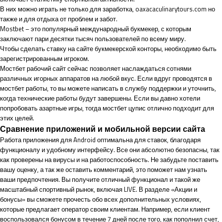
В них можно играть не только для заработка, oaxacaculinarytours.com но
также и для отдыха от проблем и забот.
Mostbet – это популярный международный букмекер, с которым
заключают пари десятки тысяч пользователей по всему миру.
Чтобы сделать ставку на сайте букмекерской конторы, необходимо быть
зарегистрированным игроком.
Мостбет рабочий сайт сейчас позволяет наслаждаться сотнями
различных игорных аппаратов на любой вкус. Если вдруг проводятся в
мостбет работы, то вы можете написать в службу поддержки и уточнить,
когда технические работы будут завершены. Если вы давно хотели
попробовать азартные игры, тогда мостбет цупис отлично подходит для
этих целей.
Сравнение приложений и мобильной версии сайта
Работа приложения для Android оптимальна для ставок, благодаря
функционалу и удобному интерфейсу. Все они абсолютно безопасны, так
как проверены на вирусы и на работоспособность. Не забудьте поставить
вашу оценку, а так же оставить комментарий, это поможет нам узнать
ваши предпочтения. Вы получите отличный функционал и такой же
масштабный спортивный рынок, включая LIVE. В разделе «Акции и
бонусы» вы сможете прочесть обо всех дополнительных условиях,
которые предлагает оператор своим клиентам. Например, если клиент
воспользовался бонусом в течение 7 дней после того, как пополнил счет,