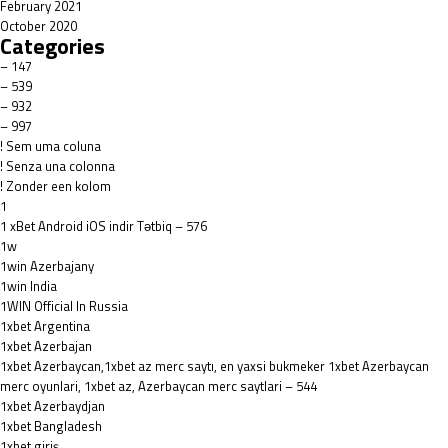
February 2021
October 2020
Categories
– 147
– 539
– 932
– 997
! Sem uma coluna
! Senza una colonna
! Zonder een kolom
1
1 xBet Android iOS indir Tətbiq – 576
1w
1win Azerbajany
1win India
1WIN Official In Russia
1xbet Argentina
1xbet Azerbajan
1xbet Azerbaycan,1xbet az merc saytı, en yaxsi bukmeker 1xbet Azerbaycan
merc oyunlari, 1xbet az, Azerbaycan merc saytlari – 544
1xbet Azerbaydjan
1xbet Bangladesh
1xbet giriş