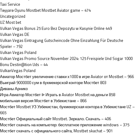
Taxi Service
Təyyarə Oyunu Mostbet Mostbet Aviator game – 474
Uncategorized
UZ Most bet
Vulkan Vegas Bonus 25 Euro Bez Depozytu w Kasynie Online 449
Vulkan Vegas DE
Vulkan Vegas Eintragung Gutscheincode Ohne Einzahlung Für Deutsche
Spieler – 792
Vulkan Vegas Poland
Vulkan Vegas Promo Source November 2024: 125 Freispiele Und Sogar 1000
Bonu Destin@tion Uds – 44
VulkanVegas Poland
Авиатор Мостбет увеличение ставки х1000 в игре Aviator от Mostbet – 966
Выиграй 9000000 сум в букмекерской конторе Мостбет 803
Диваны Арнико
Игра Авиатор Мостбет ᐉ Играть в Aviator Mostbet на деньги 858
мобильная версия Мостбет в Узбекистане – 866
Мостбет Mostbet УЗ Узбекистан, букмекерская контора в Узбекистане UZ –
665
Мостбет Официальный сайт Mostbet. Зеркало. Скачать – 406
Мостбет скачать на компьютер: бесплатное приложение windows – 375
Мостбет скачать с официального сайта, Mostbet skachat – 901