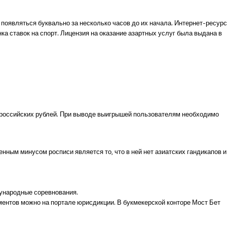
появляться буквально за несколько часов до их начала. Интернет-ресурс
а ставок на спорт. Лицензия на оказание азартных услуг была выдана в
0 российских рублей. При выводе выигрышей пользователям необходимо
венным минусом росписи является то, что в ней нет азиатских гандикапов и
дународные соревнования.
ментов можно на портале юрисдикции. В букмекерской конторе Мост Бет