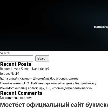
Home
Ov
Search
Search
Recent Posts
Betkom Hesap Silme – Nasıl Yapılır?
Jojobet Nedir?
Gama онлайн казино – Широкий выбор игровых слотов
Онлайн-казино Up X | Рабочее зеркало сайта, демо, быстрый вывод
Pokerdom онлайн | Android apk, iOS, игровые демо слоты версии
Recent Comments
No comments to show.
Мостбет официальный сайт букмеке