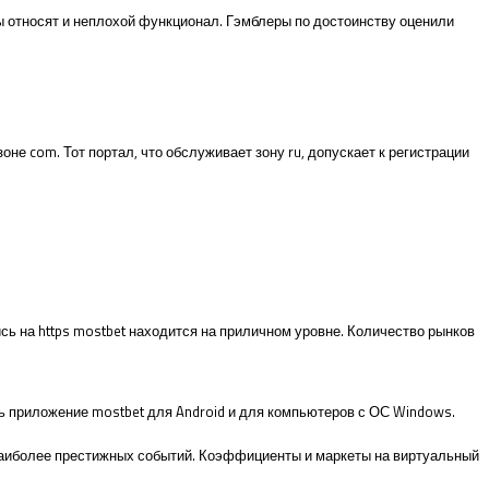
 относят и неплохой функционал. Гэмблеры по достоинству оценили
оне com. Тот портал, что обслуживает зону ru, допускает к регистрации
ь на https mostbet находится на приличном уровне. Количество рынков
ь приложение mostbet для Android и для компьютеров с ОС Windows.
 наиболее престижных событий. Коэффициенты и маркеты на виртуальный