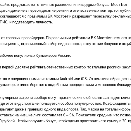
 сайте предлагаются отличные развлечения и щедрые бонусы. Мост Бет – 
ится даже не в первой десятке рейтинга отечественных контор, то глуби
и соглашаются с правилами БК Мостбет и разрешают пересылку рекламных
ПИС, и подтвердить личность.
т от топовых провайдеров. По различным рейтингам БК Мостбет немного н
фициенты, ограниченный выбор видов спорта, отсутствие бонусов и акций
аиболее популярных букмекеров России.
 первой десятке рейтинга отечественных контор, то глубина росписи зас
ва с операционными системами Android или iOS. Из негатива обращает н
букмекер активно борется с подобными прецедентами и мгновенно блокиру
опулярные встречи вообще могут практически не обновляться, и для клиен
, где этот вид спорта не пользуется особой популярностью. Коэффициенты 
ыгают даже в границах одного вида спорта. Так, маржа на тоталы и форы
ставках на низшие лиги составляет 6 – 9%. Показатели средние, что позв
 рублей. Чтобы получить бонус, необходимо проставить его сумму в 20-к