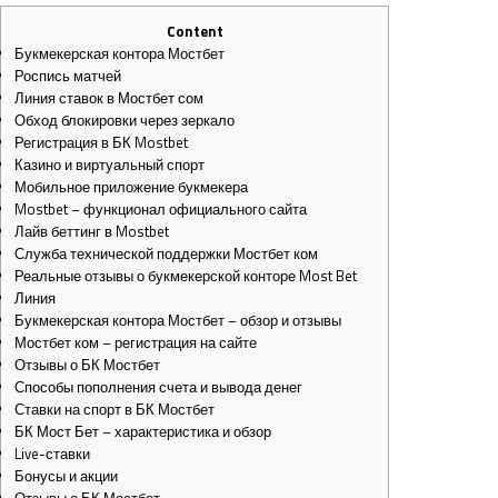
Content
Букмекерская контора Мостбет
Роспись матчей
Линия ставок в Мостбет сом
Обход блокировки через зеркало
Регистрация в БК Mostbet
Казино и виртуальный спорт
Мобильное приложение букмекера
Mostbet – функционал официального сайта
Лайв беттинг в Mostbet
Служба технической поддержки Мостбет ком
Реальные отзывы о букмекерской конторе Most Bet
Линия
Букмекерская контора Мостбет – обзор и отзывы
Мостбет ком – регистрация на сайте
Отзывы о БК Мостбет
Способы пополнения счета и вывода денег
Ставки на спорт в БК Мостбет
БК Мост Бет – характеристика и обзор
Live-ставки
Бонусы и акции