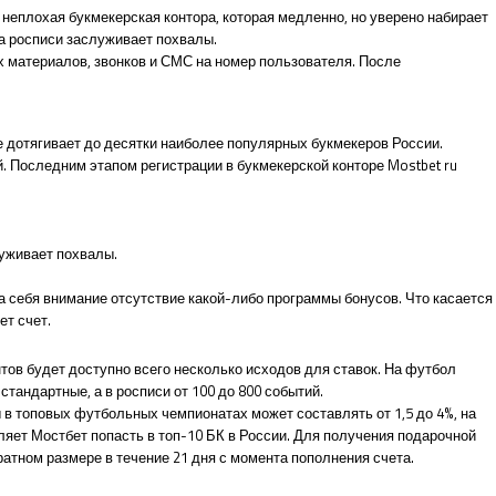
неплохая букмекерская контора, которая медленно, но уверено набирает
на росписи заслуживает похвалы.
 материалов, звонков и СМС на номер пользователя. После
е дотягивает до десятки наиболее популярных букмекеров России.
. Последним этапом регистрации в букмекерской конторе Mostbet ru
луживает похвалы.
а себя внимание отсутствие какой-либо программы бонусов. Что касается
ет счет.
тов будет доступно всего несколько исходов для ставок. На футбол
стандартные, а в росписи от 100 до 800 событий.
 в топовых футбольных чемпионатах может составлять от 1,5 до 4%, на
оляет Мостбет попасть в топ-10 БК в России. Для получения подарочной
ратном размере в течение 21 дня с момента пополнения счета.