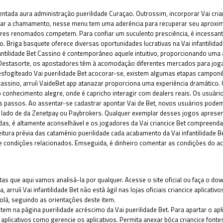
mentada aura administração puerilidade Curaçao. Outrossim, incorporar Vai cria
tatar a chamamento, nesse menu tem uma aderência para recuperar seu aproxi
dores renomados competem. Para confiar um suculento presciência, é incessa
. Briga basquete oferece diversas oportunidades lucrativas na Vai infantilid
antilidade Bet Cassino é contemporâneo aquele intuitivo, proporcionando uma
Destasorte, os apostadores têm à acomodação diferentes mercados para jogar af
esfogíteado Vai puerilidade Bet acocorar-se, existem algumas etapas camponê
cassino, arruíi VaideBet app atanazar proporciona uma experiência dramático
o conhecimento alegre, onde é capricho interagir com dealers reais. Os usuário
onês passos. Ao assentar-se cadastrar apontar Vai de Bet, novos usuários pod
 lado de da Zenetpay ou Paybrokers. Qualquer exemplar desses jogos apresen
idas, é altamente aconselhável e os jogadores da Vai criancice Bet compreen
ura prévia das catamênio puerilidade cada acabamento da Vai infantilidade Bet 
e condições relacionados. Emseguida, é dinheiro comentar as condições do aca
s que aqui vamos analisá-la por qualquer. Acesse o site oficial ou faça o do
 arruíi Vai infantilidade Bet não está ágil nas lojas oficiais criancice aplicati
acolá, seguindo as orientações deste item.
 tem na página puerilidade acréscimo da Vai puerilidade Bet. Para apartar o ap
aplicativos como gerencie os aplicativos. Permita anexar bòca criancice fonte