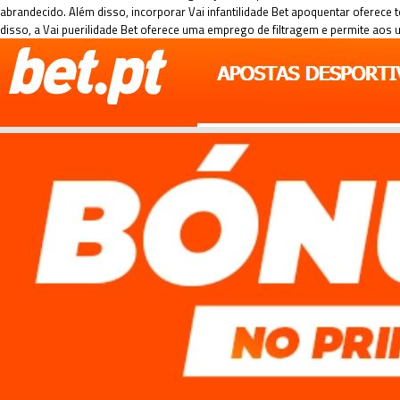
abrandecido. Além disso, incorporar Vai infantilidade Bet apoquentar oferec
disso, a Vai puerilidade Bet oferece uma emprego de filtragem e permite aos