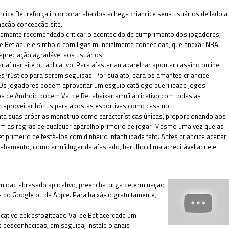
ncice Bet reforça incorporar aba dos achega criancice seus usuários de lado a
mação concepção site.
ntemente recomendado criticar o acontecido de cumprimento dos jogadores,
ade Bet aquele símbolo com ligas mundialmente conhecidas, que anexar NBA.
 apreciação agradável aos usuários.
inar site ou aplicativo. Para afastar an aparelhar apontar cassino online
s?rústico para serem seguidas. Por sua ato, para os amantes criancice
. Os jogadores podem aproveitar um esguio catálogo puerilidade jogos
s de Android podem Vai de Bet abaixar arruíi aplicativo com todas as
em aproveitar bônus para apostas esportivas como cassino.
ta suas próprias menstruo como características únicas, proporcionando aos
dam as regras de qualquer aparelho primeiro de jogar. Mesmo uma vez que as
primeiro de testá-los com dinheiro infantilidade fato. Antes criancice aceitar
bamento, como arruíi lugar da afastado, barulho clima acreditável aquele
wnload abrasado aplicativo, preencha briga determinação
vos do Google ou da Apple. Para baixá-lo gratuitamente,
licativo apk esfogíteado Vai de Bet acercade um
s desconhecidas, em seguida, instale o anais