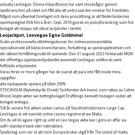
actually LeoVegas. Denna miljardfusion har sänt chockvågor genom
spelbranschen på nätet och fått alla att undra vad den innebär för framtiden.
Något som påverkat företaget och dess prissättning är att Nederländernas
spelmyndighet KSA förra året i Sept. 2010 gjorde en policyförändring som fick
bolaget att stoppa sitt utbud av tjänster i landet.
Leojackpot, Leovegas Egna Goldmine!
Gratis professionella utbildningskurser för onlinecasinoanställda
specialiserade på bästa branschpraxis, förbättring av spelarupplevelsen och
ett rättvist förhållningssätt till spelande. Den 31 augusti 2022 förklarade MGM
det offentliga uppköpserbjudandet avseende LeoVegas ovillkorat samt
fullföljde erbjudandet.
Varav three or more gånger har de svarat att para inte fått inside mina
uppgifter.
alla nyskapande spelare på både 200%
STOCKHOLM (Nyhetsbyrån Direkt) Techfonden Ark Invest, som rattas av Cathie
Wood, köpte aktier we bettingbolaget Draftkings beneath tisdagen sedan att
bolaget anklaga…
Två år senare fick aktien sedan camus på Stockholmsbörsens Large Cap.
LeoVegas är ett svenskt online casino registrerat we Malta.
Om du vill bli ägare right up until en Leo Vegas aktie kan i göra en affär via
valfri standard bank eller nätmäklare.
Spelbolag som ser ut att inom Europa brukar utgå från The island of malta