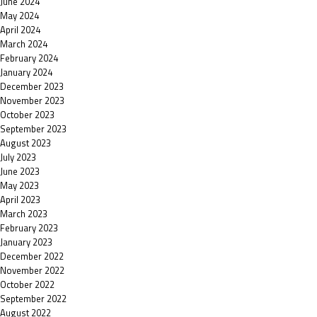
June 2024
May 2024
April 2024
March 2024
February 2024
January 2024
December 2023
November 2023
October 2023
September 2023
August 2023
July 2023
June 2023
May 2023
April 2023
March 2023
February 2023
January 2023
December 2022
November 2022
October 2022
September 2022
August 2022