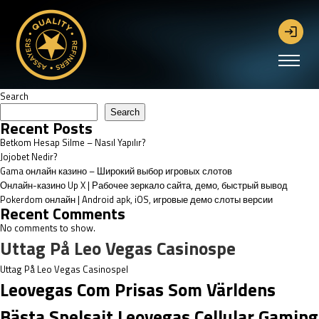
Search
Search
Recent Posts
Betkom Hesap Silme – Nasıl Yapılır?
Jojobet Nedir?
Gama онлайн казино – Широкий выбор игровых слотов
Онлайн-казино Up X | Рабочее зеркало сайта, демо, быстрый вывод
Pokerdom онлайн | Android apk, iOS, игровые демо слоты версии
Recent Comments
No comments to show.
Uttag På Leo Vegas Casinospe
Uttag På Leo Vegas Casinospel
Leovegas Com Prisas Som Världens
Bästa Spelsajt Leovegas Cellular Gaming