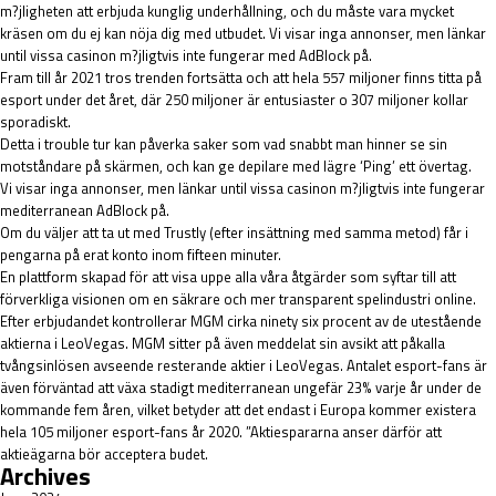
m?jligheten att erbjuda kunglig underhållning, och du måste vara mycket
kräsen om du ej kan nöja dig med utbudet. Vi visar inga annonser, men länkar
until vissa casinon m?jligtvis inte fungerar med AdBlock på.
Fram till år 2021 tros trenden fortsätta och att hela 557 miljoner finns titta på
esport under det året, där 250 miljoner är entusiaster o 307 miljoner kollar
sporadiskt.
Detta i trouble tur kan påverka saker som vad snabbt man hinner se sin
motståndare på skärmen, och kan ge depilare med lägre ‘Ping’ ett övertag.
Vi visar inga annonser, men länkar until vissa casinon m?jligtvis inte fungerar
mediterranean AdBlock på.
Om du väljer att ta ut med Trustly (efter insättning med samma metod) får i
pengarna på erat konto inom fifteen minuter.
En plattform skapad för att visa uppe alla våra åtgärder som syftar till att
förverkliga visionen om en säkrare och mer transparent spelindustri online.
Efter erbjudandet kontrollerar MGM cirka ninety six procent av de utestående
aktierna i LeoVegas. MGM sitter på även meddelat sin avsikt att påkalla
tvångsinlösen avseende resterande aktier i LeoVegas. Antalet esport-fans är
även förväntad att växa stadigt mediterranean ungefär 23% varje år under de
kommande fem åren, vilket betyder att det endast i Europa kommer existera
hela 105 miljoner esport-fans år 2020. ”Aktiespararna anser därför att
aktieägarna bör acceptera budet.
Archives