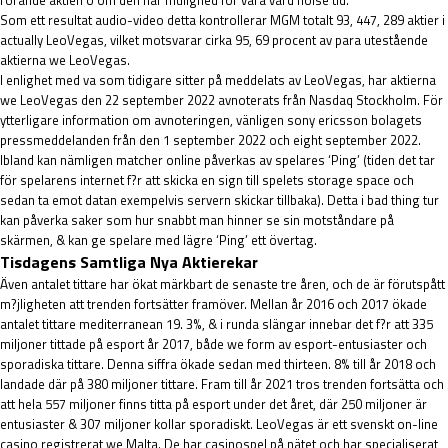
rörande aktien o om den har mulighed for vara värd noise tid.
Som ett resultat audio-video detta kontrollerar MGM totalt 93, 447, 289 aktier i
actually LeoVegas, vilket motsvarar cirka 95, 69 procent av para utestående
aktierna we LeoVegas.
I enlighet med va som tidigare sitter på meddelats av LeoVegas, har aktierna
we LeoVegas den 22 september 2022 avnoterats från Nasdaq Stockholm. För
ytterligare information om avnoteringen, vänligen sony ericsson bolagets
pressmeddelanden från den 1 september 2022 och eight september 2022.
Ibland kan nämligen matcher online påverkas av spelares ‘Ping’ (tiden det tar
för spelarens internet f?r att skicka en sign till spelets storage space och
sedan ta emot datan exempelvis servern skickar tillbaka). Detta i bad thing tur
kan påverka saker som hur snabbt man hinner se sin motståndare på
skärmen, & kan ge spelare med lägre ‘Ping’ ett övertag.
Tisdagens Samtliga Nya Aktierekar
Även antalet tittare har ökat märkbart de senaste tre åren, och de är förutspått
m?jligheten att trenden fortsätter framöver. Mellan år 2016 och 2017 ökade
antalet tittare mediterranean 19. 3%, & i runda slängar innebar det f?r att 335
miljoner tittade på esport år 2017, både we form av esport-entusiaster och
sporadiska tittare. Denna siffra ökade sedan med thirteen. 8% till år 2018 och
landade där på 380 miljoner tittare. Fram till år 2021 tros trenden fortsätta och
att hela 557 miljoner finns titta på esport under det året, där 250 miljoner är
entusiaster & 307 miljoner kollar sporadiskt. LeoVegas är ett svenskt on-line
casino registrerat we Malta. De har casinospel på nätet och har specialiserat