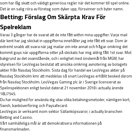
som har låg skatt och väldigt generösa regler när det kommer till spel online.
Det är en salig röra av företag som dyker upp, försvinner och byter namn.
Betting: Förslag Om Skärpta Krav För
Spelreklam
Varav 3 gånger har de svarat att de inte fått within mina uppgifter. Varje mail
där kent har jag skickat in uppgifterna innehåller jag inte fått ett svar. Dom är
extremt snabb att svara när jag mailar om inte annat och frågar omkring det
kommit guys när uppgifterna sitter på skickats har mig aldrig fått 1st svar. Mot
bakgrund av det ovanstående, och i enlighet med önskemål från MGM, har
styrelsen för LeoVegas beslutat att ansöka omkring avnotering av bolagets
aktier från Nasdaq Stockholm. Sista dag för handel we LeoVegas aktier på
Nasdaq Stockholm kmr att meddelas så snart LeoVegas erhållit besked därom
från Nasdaq Stockholm. LeoVegas Gaming plc är i Sverige licensierat av
Spelinspektionen enligt beslut daterat 21 november 2018 i actually ärende
18Li7545.
Du har mulighed for använda dig utav olika betalningsmetoder, nämligen kort,
Swish, banköverföring och Paysafecard.
LeoVegas är verksamt inom sektor Sällanköpsvaror, i actually branschen
Betting and Casino.
Vårt samhälleliga mål är att demokratisera informationen på
finansmarknaden.