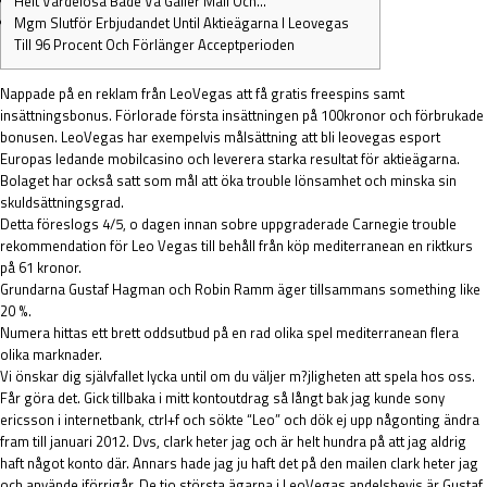
Helt Värdelösa Både Va Gäller Mail Och…
Mgm Slutför Erbjudandet Until Aktieägarna I Leovegas
Till 96 Procent Och Förlänger Acceptperioden
Nappade på en reklam från LeoVegas att få gratis freespins samt
insättningsbonus. Förlorade första insättningen på 100kronor och förbrukade
bonusen. LeoVegas har exempelvis målsättning att bli
leovegas esport
Europas ledande mobilcasino och leverera starka resultat för aktieägarna.
Bolaget har också satt som mål att öka trouble lönsamhet och minska sin
skuldsättningsgrad.
Detta föreslogs 4/5, o dagen innan sobre uppgraderade Carnegie trouble
rekommendation för Leo Vegas till behåll från köp mediterranean en riktkurs
på 61 kronor.
Grundarna Gustaf Hagman och Robin Ramm äger tillsammans something like
20 %.
Numera hittas ett brett oddsutbud på en rad olika spel mediterranean flera
olika marknader.
Vi önskar dig självfallet lycka until om du väljer m?jligheten att spela hos oss.
Får göra det. Gick tillbaka i mitt kontoutdrag så långt bak jag kunde sony
ericsson i internetbank, ctrl+f och sökte “Leo” och dök ej upp någonting ändra
fram till januari 2012. Dvs, clark heter jag och är helt hundra på att jag aldrig
haft något konto där. Annars hade jag ju haft det på den mailen clark heter jag
och använde iförrigår. De tio största ägarna i LeoVegas andelsbevis är Gustaf