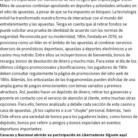
Miles de usuarios continúan apostando en deportes y actividades virtuales en
el sitio de apuestas, a pesar de que se ha impuesto un bloqueo. La tecnología
móvil ha transformado nuestra forma de interactuar con el mundo del
entretenimiento y las apuestas. Tenga en cuenta que al retirar fondos se
puede solicitar una prueba de identidad de acuerdo con las normas de
seguridad. Reconocida por su modernidad, 1Win, fundada en 2016, se
posiciona como un líder en el ámbito de las apuestas al combinar servicios
diversos de pronósticos deportivos, apuestas a deportes electrónicos y un
casino muy nutrido. Entre ellos se incluyen bonos de bienvenida, bonos de
recarga, bonos de devolución de dinero y mucho más. Para estar al día de los
últimos códigos promocionales y bonificaciones, los jugadores de 1Win
deben consultar regularmente la página de promociones del sitio web de
1Win. Además, los entusiastas de las tragamonedas pueden disfrutar de una
amplia gama de juegos emocionantes con temas variados y premios
atractivos. Así, puedes hacer un depósito de dinero, retirar tus ganancias y
ponerte en contacto con el servicio de atención al cliente, entre muchas otras
opciones. Para ello, hemos analizado a detalle cada sección de este casino y
casa de apuestas. ¿A los captores o a un “chuyke” personal. Además, 1win
Chile ofrece una variedad de bonos para los jugadores leales, como bonos de
depósito, bonos por referir a amigos y bonos especiales en eventos
deportivos importantes.
Caracas y Nacional abrirán su participación en Libertadores Síguelo aquí