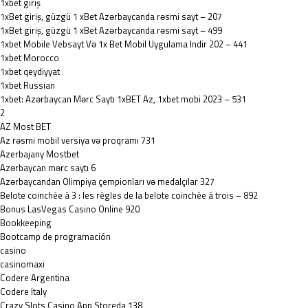
1xbet giriş
1xBet giriş, güzgü 1 xBet Azərbaycanda rəsmi sayt – 207
1xBet giriş, güzgü 1 xBet Azərbaycanda rəsmi sayt – 499
1xbet Mobile Vebsayt Və 1x Bet Mobil Uygulama Indir 202 – 441
1xbet Morocco
1xbet qeydiyyat
1xbet Russian
1xbet: Azərbaycan Mərc Saytı 1xBET Az, 1xbet mobi 2023 – 531
2
AZ Most BET
Az rəsmi mobil versiya və proqramı 731
Azerbajany Mostbet
Azərbaycan mərc saytı 6
Azərbaycandan Olimpiya çempionları və medalçılar 327
Belote coinchée à 3 : les règles de la belote coinchée à trois – 892
Bonus LasVegas Casino Online 920
Bookkeeping
Bootcamp de programación
casino
casinomaxi
Codere Argentina
Codere Italy
‎Crazy Slots Casino App Storeda 138