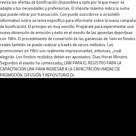
revisa las ofertas de bonificación disponibles y opta por la que mejor se
adapte a tus necesidades y preferencias. El importe máximo indica la suma
que puede retirar por transacción. Con puede suscribirse a un boletín
informativo sobre un tema específico para informarle sobre la nueva campaña
de bonificación. El principio es muy sencillo. Prepárate para experimentar una
nueva dimensión de emoción y éxito en el mundo de las apuestas deportivas
con 1Win. El procedimiento de conversión de las ganancias de 1win en fondos
reales también se puede realizar a través de varios métodos. Las
promociones en 1Win son realmente impresionantes, entonces, ¿cuál
elegirás. Los fondos recibidos deben ser apostados. Dias Horas Minutos
Segundos el evento ha comenzado¡¡ LINK PARA EL REGISTRO PARA LA
CAPACITACION LINK PARA INGRESAR A LA CAPACITACIÓN UNIDAD DE
PROMOCIÓN, DIFUSIÓN Y REPOSITORIO Dr.