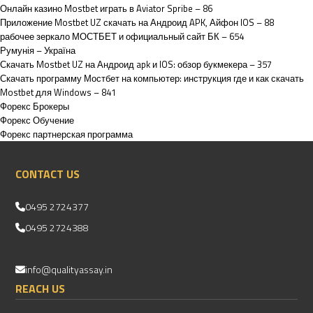
Онлайн казино Mostbet играть в Aviator Spribe – 86
Приложение Mostbet UZ скачать на Андроид APK, Айфон IOS – 88
рабочее зеркало МОСТБЕТ и официальный сайт БК – 654
Румунія – Україна
Скачать Mostbet UZ на Андроид apk и IOS: обзор букмекера – 357
Скачать программу Мостбет на компьютер: инструкция где и как скачать
Mostbet для Windows – 841
Форекс Брокеры
Форекс Обучение
Форекс партнерская программа
CONTACT US
0495 2724377
0495 2724388
info@qualityassay.in
REACH US