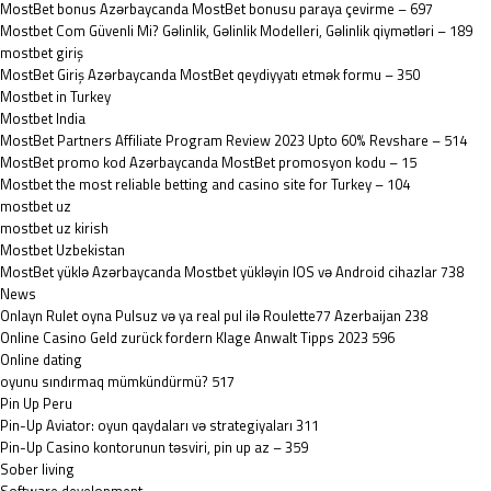
MostBet bonus Azərbaycanda MostBet bonusu paraya çevirme – 697
Mostbet Com Güvenli Mi? Gəlinlik, Gəlinlik Modelleri, Gəlinlik qiymətləri – 189
mostbet giriş
MostBet Giriş Azərbaycanda MostBet qeydiyyatı etmək formu – 350
Mostbet in Turkey
Mostbet India
MostBet Partners Affiliate Program Review 2023 Upto 60% Revshare – 514
MostBet promo kod Azərbaycanda MostBet promosyon kodu – 15
Mostbet the most reliable betting and casino site for Turkey – 104
mostbet uz
mostbet uz kirish
Mostbet Uzbekistan
MostBet yüklə Azərbaycanda Mostbet yükləyin IOS və Android cihazlar 738
News
Onlayn Rulet oyna Pulsuz və ya real pul ilə Roulette77 Azerbaijan 238
Online Casino Geld zurück fordern Klage Anwalt Tipps 2023 596
Online dating
oyunu sındırmaq mümkündürmü? 517
Pin Up Peru
Pin-Up Aviator: oyun qaydaları və strategiyaları 311
Pin-Up Casino kontorunun təsviri, pin up az – 359
Sober living