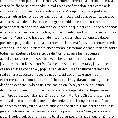
comportamiento puede influir en ellas. Inmediatamente, la plataforma envía al
correo/teléfono seleccionado un código de confirmación, para cambiar la
contraseña. Entonces, realiza estos pasos. Por ejemplo, los jugadores
pueden retirar los fondos del cashback sin necesidad de apostar. La casa de
apuestas 1Win tiene disponible una gran cantidad de disciplinas y partidos
para apostar en deportes. Además del hecho de que obtiene un bono por cada
uno de sus primeros 4 depósitos, también puede usar los bonos en deportes
y casino. Y cuando lo haces, un delincuente cibernético obtiene tus datos,
porque la página de acceso a las redes sociales era falsa. Los clientes pueden
estar seguros de que siempre encontrarán la información más reciente sobre
todas las facetas de los servicios de 1win gracias a las frecuentes
actualizaciones de esta sección. Es un beneficio muy apreciado por los
jugadores y cautiva su interés. 1Win es un sitio de apuestas y juegos de
casino en línea confiable y popular en México. Es absolutamente sencillo
realizar una apuesta a través de nuestra aplicación. La gente más
experimentada recomienda usar tácticas que te ayudarán a conseguir un
depósito decente. 1win es un gran casino en línea y sitio de apuestas
deportivas con un montón de mercados para elegir. ¿Cómo Registrarse En
1win Apuestas. Cochabamba, 21 ago Unicom MDPyEP. Ofrece una amplia
variedad de opciones de apuestas deportivas, que incluyen cricket, fútbol,
baloncesto, tenis y otros. A continuación encontrará guías detalladas que le
guiarán a través de los pasos necesarios para unirse a 1win y empezar a
jugar. Puedes seleccionar la suma total de puntos en ambos, que el número