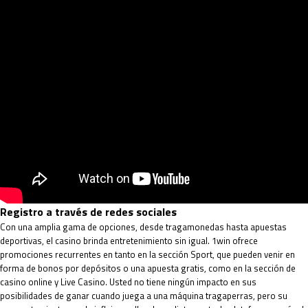
Registro a través de redes sociales
Con una amplia gama de opciones, desde tragamonedas hasta apuestas
deportivas, el casino brinda entretenimiento sin igual. 1win ofrece
promociones recurrentes en tanto en la sección Sport, que pueden venir en
forma de bonos por depósitos o una apuesta gratis, como en la sección de
casino online y Live Casino. Usted no tiene ningún impacto en sus
posibilidades de ganar cuando juega a una máquina tragaperras, pero su