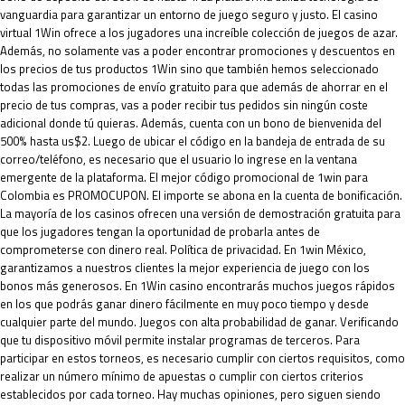
vanguardia para garantizar un entorno de juego seguro y justo. El casino
virtual 1Win ofrece a los jugadores una increíble colección de juegos de azar.
Además, no solamente vas a poder encontrar promociones y descuentos en
los precios de tus productos 1Win sino que también hemos seleccionado
todas las promociones de envío gratuito para que además de ahorrar en el
precio de tus compras, vas a poder recibir tus pedidos sin ningún coste
adicional donde tú quieras. Además, cuenta con un bono de bienvenida del
500% hasta us$2. Luego de ubicar el código en la bandeja de entrada de su
correo/teléfono, es necesario que el usuario lo ingrese en la ventana
emergente de la plataforma. El mejor código promocional de 1win para
Colombia es PROMOCUPON. El importe se abona en la cuenta de bonificación.
La mayoría de los casinos ofrecen una versión de demostración gratuita para
que los jugadores tengan la oportunidad de probarla antes de
comprometerse con dinero real. Política de privacidad. En 1win México,
garantizamos a nuestros clientes la mejor experiencia de juego con los
bonos más generosos. En 1Win casino encontrarás muchos juegos rápidos
en los que podrás ganar dinero fácilmente en muy poco tiempo y desde
cualquier parte del mundo. Juegos con alta probabilidad de ganar. Verificando
que tu dispositivo móvil permite instalar programas de terceros. Para
participar en estos torneos, es necesario cumplir con ciertos requisitos, como
realizar un número mínimo de apuestas o cumplir con ciertos criterios
establecidos por cada torneo. Hay muchas opiniones, pero siguen siendo