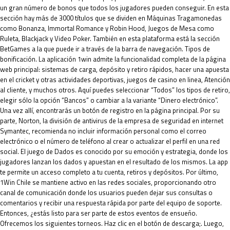
un gran número de bonos que todos los jugadores pueden conseguir. En esta
sección hay más de 3000 títulos que se dividen en Máquinas Tragamonedas
como Bonanza, Immortal Romance y Robin Hood, Juegos de Mesa como
Ruleta, Blackjack y Video Poker. También en esta plataforma está la sección
BetGames a la que puede ir a través de la barra de navegación. Tipos de
bonificación. La aplicación 1win admite la funcionalidad completa de la página
web principal: sistemas de carga, depósito y retiro rápidos, hacer una apuesta
en el cricket y otras actividades deportivas, juegos de casino en linea, Atención
al cliente, y muchos otros. Aquí puedes seleccionar “Todos” los tipos de retiro,
elegir sólo la opción “Bancos” o cambiar a la variante “Dinero electrónico”.
Una vez allí, encontrarás un botón de registro en la página principal. Por su
parte, Norton, la división de antivirus de la empresa de seguridad en internet
Symantec, recomienda no incluir información personal como el correo
electrónico o el número de teléfono al crear o actualizar el perfil en una red
social. El juego de Dados es conocido por su emoción y estrategia, donde los
jugadores lanzan los dados y apuestan en el resultado de los mismos. La app
te permite un acceso completo a tu cuenta, retiros y depósitos. Por último,
1Win Chile se mantiene activo en las redes sociales, proporcionando otro
canal de comunicación donde los usuarios pueden dejar sus consultas o
comentarios y recibir una respuesta rápida por parte del equipo de soporte.
Entonces, ¿estás listo para ser parte de estos eventos de ensueño.
Ofrecemos los siguientes torneos. Haz clic en el botón de descarga;. Luego,