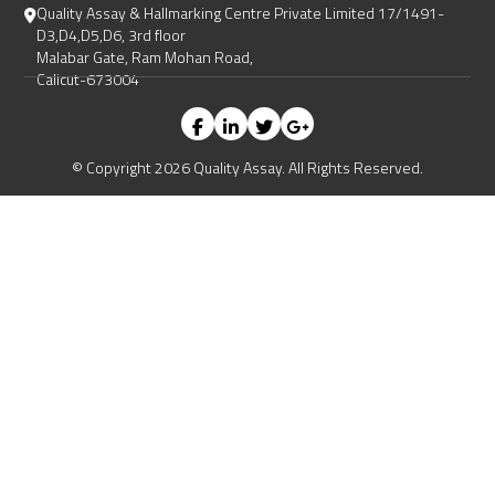
Quality Assay & Hallmarking Centre Private Limited 17/1491-
D3,D4,D5,D6, 3rd floor
Malabar Gate, Ram Mohan Road,
Calicut-673004
© Copyright 2026 Quality Assay. All Rights Reserved.