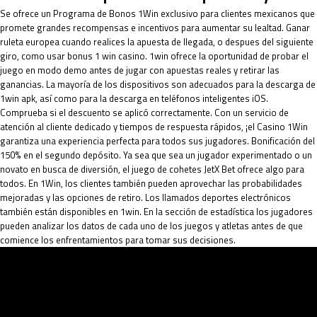
Se ofrece un Programa de Bonos 1Win exclusivo para clientes mexicanos que
promete grandes recompensas e incentivos para aumentar su lealtad. Ganar
ruleta europea cuando realices la apuesta de llegada, o despues del siguiente
giro, como usar bonus 1 win casino. 1win ofrece la oportunidad de probar el
juego en modo demo antes de jugar con apuestas reales y retirar las
ganancias. La mayoría de los dispositivos son adecuados para la descarga de
1win apk, así como para la descarga en teléfonos inteligentes iOS.
Comprueba si el descuento se aplicó correctamente. Con un servicio de
atención al cliente dedicado y tiempos de respuesta rápidos, ¡el Casino 1Win
garantiza una experiencia perfecta para todos sus jugadores. Bonificación del
150% en el segundo depósito. Ya sea que sea un jugador experimentado o un
novato en busca de diversión, el juego de cohetes JetX Bet ofrece algo para
todos. En 1Win, los clientes también pueden aprovechar las probabilidades
mejoradas y las opciones de retiro. Los llamados deportes electrónicos
también están disponibles en 1win. En la sección de estadística los jugadores
pueden analizar los datos de cada uno de los juegos y atletas antes de que
comience los enfrentamientos para tomar sus decisiones.