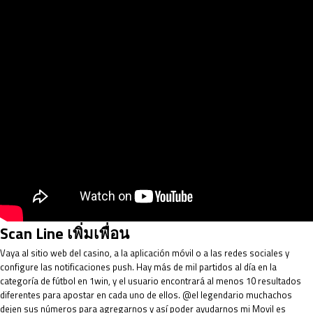
Scan Line เพิ่มเพื่อน
Vaya al sitio web del casino, a la aplicación móvil o a las redes sociales y
configure las notificaciones push. Hay más de mil partidos al día en la
categoría de fútbol en 1win, y el usuario encontrará al menos 10 resultados
diferentes para apostar en cada uno de ellos. @el legendario muchachos
dejen sus números para agregarnos y así poder ayudarnos mi Movil es