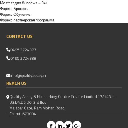
Mostbet для Windows – 841
Форекс Брокеры
Форекс Обучение
Форекс партнерская программа
CONTACT US
0495 2724377
0495 2724388
info@qualityassay.in
REACH US
Quality Assay & Hallmarking Centre Private Limited 17/1491-
D3,D4,D5,D6, 3rd floor
Malabar Gate, Ram Mohan Road,
Calicut-673004