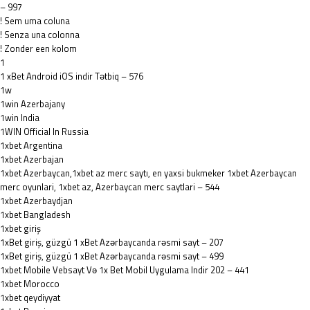
– 997
! Sem uma coluna
! Senza una colonna
! Zonder een kolom
1
1 xBet Android iOS indir Tətbiq – 576
1w
1win Azerbajany
1win India
1WIN Official In Russia
1xbet Argentina
1xbet Azerbajan
1xbet Azerbaycan,1xbet az merc saytı, en yaxsi bukmeker 1xbet Azerbaycan
merc oyunlari, 1xbet az, Azerbaycan merc saytlari – 544
1xbet Azerbaydjan
1xbet Bangladesh
1xbet giriş
1xBet giriş, güzgü 1 xBet Azərbaycanda rəsmi sayt – 207
1xBet giriş, güzgü 1 xBet Azərbaycanda rəsmi sayt – 499
1xbet Mobile Vebsayt Və 1x Bet Mobil Uygulama Indir 202 – 441
1xbet Morocco
1xbet qeydiyyat