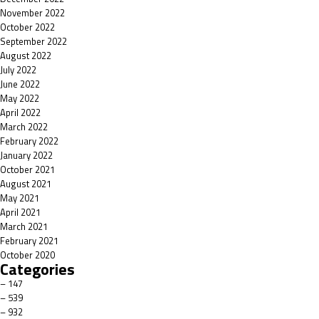
November 2022
October 2022
September 2022
August 2022
July 2022
June 2022
May 2022
April 2022
March 2022
February 2022
January 2022
October 2021
August 2021
May 2021
April 2021
March 2021
February 2021
October 2020
Categories
– 147
– 539
– 932