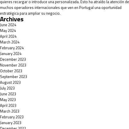
quieres recargar o introduce una personalizada. Esto ha atraído la atención de
muchos operadores internacionales que ven en Portugal una oportunidad
estratégica para ampliar su negocio.
Archives
June 2024
May 2024
April 2024
March 2024
February 2024
January 2024
December 2023
November 2023
October 2023
September 2023
August 2023
July 2023
June 2023
May 2023
April 2023
March 2023
February 2023
January 2023
December 2022