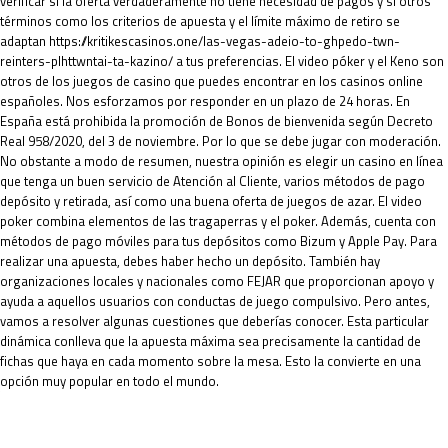
verificar si la oferta verdaderamente no tiene necesidad de pagos y si otros
términos como los criterios de apuesta y el límite máximo de retiro se
adaptan
https://kritikescasinos.one/las-vegas-adeio-to-ghpedo-twn-
reinters-plhttwntai-ta-kazino/
a tus preferencias. El video póker y el Keno son
otros de los juegos de casino que puedes encontrar en los casinos online
españoles. Nos esforzamos por responder en un plazo de 24 horas. En
España está prohibida la promoción de Bonos de bienvenida según Decreto
Real 958/2020, del 3 de noviembre. Por lo que se debe jugar con moderación.
No obstante a modo de resumen, nuestra opinión es elegir un casino en línea
que tenga un buen servicio de Atención al Cliente, varios métodos de pago
depósito y retirada, así como una buena oferta de juegos de azar. El video
poker combina elementos de las tragaperras y el poker. Además, cuenta con
métodos de pago móviles para tus depósitos como Bizum y Apple Pay. Para
realizar una apuesta, debes haber hecho un depósito. También hay
organizaciones locales y nacionales como FEJAR que proporcionan apoyo y
ayuda a aquellos usuarios con conductas de juego compulsivo. Pero antes,
vamos a resolver algunas cuestiones que deberías conocer. Esta particular
dinámica conlleva que la apuesta máxima sea precisamente la cantidad de
fichas que haya en cada momento sobre la mesa. Esto la convierte en una
opción muy popular en todo el mundo.