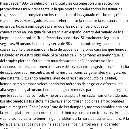
línea desde 1995. La selección es brutal y se coronan con una sección de
promociones muy interesante, a la que podrán acceder todos los usuarios
registrados que cumplan con los requisitos. ¿Has ganado mucho muy rápido
y te quieres ir. Hay jugadores que prefieren tirar la casa por la ventana cuando
echan partidas a sus juegos preferidos. Es nos hemos propuesto
convertirnos en una guía de referencia en español dentro del mundo de los
juegos de azar online. Transferencias bancarias. Si, totalmente legales y
seguros. Al mismo tiempo hay cerca de 50 casinos online regulados de los
cuales aquí te presentamos la lista de todos los mejores casinos que hemos
revisado en nuestro sitio web. Si te pasas de 21 o tu mano es menor que la
del crupier pierdes. Otro punto muy destacable de Videoslots son los
cuantiosos botes que ponen al alcance de los usuarios registrados. En la ficha
de cada operador encontrarás el número de licencias generales y singulares
que ostenta. Siguiendo nuestra línea de ofrecer un producto de calidad,
hemos como siempre seleccionado los métodos de pago que ofrecen una
alta seguridad y al mismo tiempo una gran variedad para que puedas elegir el
que te resulte más cómodo y mejor se adapte a ti en cada momento. Además,
los aficionados a los slots megaways encontrarán opciones emocionantes
para sumergirse. Eso sí, asegúrate de los tiempos y montos establecidos por
la propia plataforma de comercio electrónico y cumple con todos los términos
y condiciones para no tener ningún problema a la hora de retirar tu dinero. A la
hora de analizar casinos online españoles, nos fijamos en si el operador