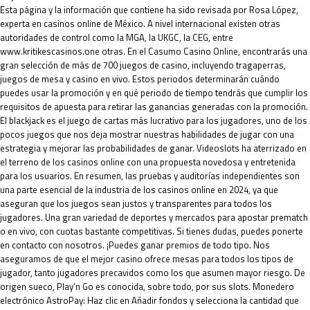
Esta página y la información que contiene ha sido revisada por Rosa López,
experta en casinos online de México. A nivel internacional existen otras
autoridades de control como la MGA, la UKGC, la CEG, entre
www.kritikescasinos.one
otras. En el Casumo Casino Online, encontrarás una
gran selección de más de 700 juegos de casino, incluyendo tragaperras,
juegos de mesa y casino en vivo. Estos periodos determinarán cuándo
puedes usar la promoción y en qué periodo de tiempo tendrás que cumplir los
requisitos de apuesta para retirar las ganancias generadas con la promoción.
El blackjack es el juego de cartas más lucrativo para los jugadores, uno de los
pocos juegos que nos deja mostrar nuestras habilidades de jugar con una
estrategia y mejorar las probabilidades de ganar. Videoslots ha aterrizado en
el terreno de los casinos online con una propuesta novedosa y entretenida
para los usuarios. En resumen, las pruebas y auditorías independientes son
una parte esencial de la industria de los casinos online en 2024, ya que
aseguran que los juegos sean justos y transparentes para todos los
jugadores. Una gran variedad de deportes y mercados para apostar prematch
o en vivo, con cuotas bastante competitivas. Si tienes dudas, puedes ponerte
en contacto con nosotros. ¡Puedes ganar premios de todo tipo. Nos
aseguramos de que el mejor casino ofrece mesas para todos los tipos de
jugador, tanto jugadores precavidos como los que asumen mayor riesgo. De
origen sueco, Play’n Go es conocida, sobre todo, por sus slots. Monedero
electrónico AstroPay: Haz clic en Añadir fondos y selecciona la cantidad que