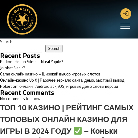
Search
Search
Recent Posts
Betkom Hesap Silme – Nasıl Yapılır?
Jojobet Nedir?
Gama онлайн казино – Широкий выбор игровых слотов
Онлайн-казино Up X | Рабочее зеркало сайта, демо, быстрый вывод
Pokerdom онлайн | Android apk, iOS, игровые демо слоты версии
Recent Comments
No comments to show.
ТОП 10 КАЗИНО | РЕЙТИНГ САМЫХ
ТОПОВЫХ ОНЛАЙН КАЗИНО ДЛЯ
ИГРЫ В 2024 ГОДУ
– Коньки