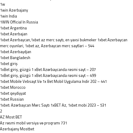
1w
1win Azerbajany
1win India
1WIN Official In Russia
1xbet Argentina
1xbet Azerbajan
1xbet Azerbaycan,1xbet az merc saytı, en yaxsi bukmeker 1xbet Azerbaycan
merc oyunlari, 1xbet az, Azerbaycan merc saytlari – 544
1xbet Azerbaydjan
1xbet Bangladesh
1xbet giriş
1xBet giriş, güzgü 1 xBet Azərbaycanda rəsmi sayt – 207
1xBet giriş, güzgü 1 xBet Azərbaycanda rəsmi sayt – 499
1xbet Mobile Vebsayt Və 1x Bet Mobil Uygulama Indir 202 – 441
1xbet Morocco
1xbet qeydiyyat
1xbet Russian
1xbet: Azərbaycan Mərc Saytı 1xBET Az, 1xbet mobi 2023 – 531
2
AZ Most BET
Az rəsmi mobil versiya və proqramı 731
Azerbajany Mostbet