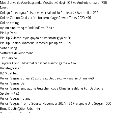
MostBet yüklə Azərbaycanda Mostbet yükləyin IOS və Android cihazlar 738
News
Onlayn Rulet oyna Pulsuz və ya real pul ilə Roulette77 Azerbaijan 238
Online Casino Geld zurück fordern Klage Anwalt Tipps 2023 596
Online dating
oyunu sındırmaq mümkündürmü? 517
Pin Up Peru
Pin-Up Aviator: oyun qaydaları və strategiyaları 311
Pin-Up Casino kontorunun təsviri, pin up az – 359
Sober living
Software development
Taxi Service
Təyyarə Oyunu Mostbet Mostbet Aviator game – 474
Uncategorized
UZ Most bet
Vulkan Vegas Bonus 25 Euro Bez Depozytu w Kasynie Online 449
Vulkan Vegas DE
Vulkan Vegas Eintragung Gutscheincode Ohne Einzahlung Für Deutsche
Spieler – 792
Vulkan Vegas Poland
Vulkan Vegas Promo Source November 2024: 125 Freispiele Und Sogar 1000
Bonu Destin@tion Uds – 44