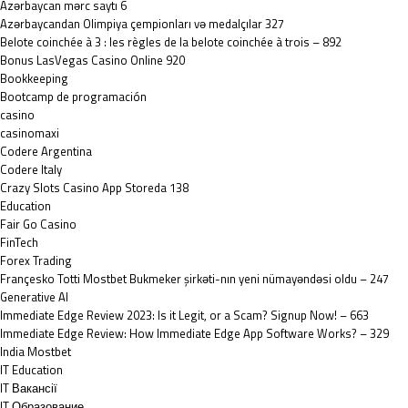
Azərbaycan mərc saytı 6
Azərbaycandan Olimpiya çempionları və medalçılar 327
Belote coinchée à 3 : les règles de la belote coinchée à trois – 892
Bonus LasVegas Casino Online 920
Bookkeeping
Bootcamp de programación
casino
casinomaxi
Codere Argentina
Codere Italy
‎Crazy Slots Casino App Storeda 138
Education
Fair Go Casino
FinTech
Forex Trading
Françesko Totti Mostbet Bukmeker şirkəti-nın yeni nümayəndəsi oldu – 247
Generative AI
Immediate Edge Review 2023: Is it Legit, or a Scam? Signup Now! – 663
Immediate Edge Review: How Immediate Edge App Software Works? – 329
India Mostbet
IT Education
IT Вакансії
IT Образование