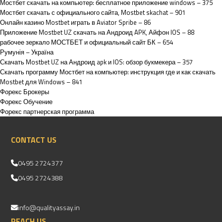
Мостбет скачать на компьютер: бесплатное приложение windows – 375
Мостбет скачать с официального сайта, Mostbet skachat – 901
Онлайн казино Mostbet играть в Aviator Spribe – 86
Приложение Mostbet UZ скачать на Андроид APK, Айфон IOS – 88
рабочее зеркало МОСТБЕТ и официальный сайт БК – 654
Румунія – Україна
Скачать Mostbet UZ на Андроид apk и IOS: обзор букмекера – 357
Скачать программу Мостбет на компьютер: инструкция где и как скачать
Mostbet для Windows – 841
Форекс Брокеры
Форекс Обучение
Форекс партнерская программа
CONTACT US
0495 2724377
0495 2724388
info@qualityassay.in
REACH US