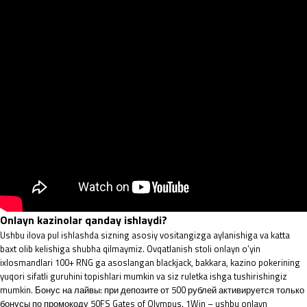
Onlayn kazinolar qanday ishlaydi?
Ushbu ilova pul ishlashda sizning asosiy vositangizga aylanishiga va katta
baxt olib kelishiga shubha qilmaymiz. Ovqatlanish stoli onlayn o’yin
ixlosmandlari 100+ RNG ga asoslangan blackjack, bakkara, kazino pokerining
yuqori sifatli guruhini topishlari mumkin va siz ruletka ishga tushirishingiz
mumkin. Бонус на лайвы: при депозите от 500 рублей активируется только
бонусы по промокоду 50FS Gates of Olympus. 1Win – ushbu onlayn