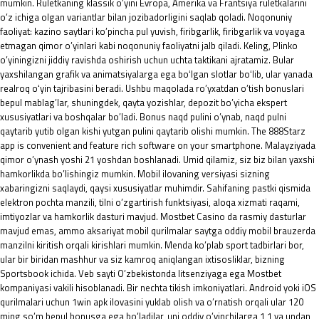
mumkin. Ruletkaning klassik o’yini Evropa, Amerika va Frantsiya ruletkalarini
o’z ichiga olgan variantlar bilan jozibadorligini saqlab qoladi. Noqonuniy
faoliyat: kazino saytlari ko’pincha pul yuvish, firibgarlik, firibgarlik va voyaga
etmagan qimor o’yinlari kabi noqonuniy faoliyatni jalb qiladi. Keling, Plinko
o’yiningizni jiddiy ravishda oshirish uchun uchta taktikani ajratamiz. Bular
yaxshilangan grafik va animatsiyalarga ega boʻlgan slotlar boʻlib, ular yanada
realroq oʻyin tajribasini beradi. Ushbu maqolada ro’yxatdan o’tish bonuslari
bepul mablag’lar, shuningdek, qayta yozishlar, depozit bo’yicha ekspert
xususiyatlari va boshqalar bo’ladi. Bonus naqd pulini o’ynab, naqd pulni
qaytarib yutib olgan kishi yutgan pulini qaytarib olishi mumkin. The 888Starz
app is convenient and feature rich software on your smartphone. Malayziyada
qimor o’ynash yoshi 21 yoshdan boshlanadi. Umid qilamiz, siz biz bilan yaxshi
hamkorlikda bo’lishingiz mumkin. Mobil ilovaning versiyasi sizning
xabaringizni saqlaydi, qaysi xususiyatlar muhimdir. Sahifaning pastki qismida
elektron pochta manzili, tilni o’zgartirish funktsiyasi, aloqa xizmati raqami,
imtiyozlar va hamkorlik dasturi mavjud. Mostbet Casino da rasmiy dasturlar
mavjud emas, ammo aksariyat mobil qurilmalar saytga oddiy mobil brauzerda
manzilni kiritish orqali kirishlari mumkin. Menda ko’plab sport tadbirlari bor,
ular bir biridan mashhur va siz kamroq aniqlangan ixtisosliklar, bizning
Sportsbook ichida. Veb sayti O’zbekistonda litsenziyaga ega Mostbet
kompaniyasi vakili hisoblanadi. Bir nechta tikish imkoniyatlari. Android yoki iOS
qurilmalari uchun 1win apk ilovasini yuklab olish va o’rnatish orqali ular 120
ming so’m bepul bonusga ega bo’ladilar, uni oddiy o’yinchilarga 1,1 va undan