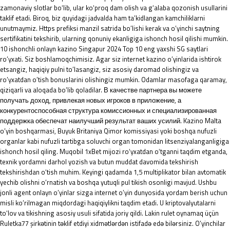
zamonaviy slotlar boʻlib, ular koʻproq dam olish va gʻalaba qozonish usullarini
taklif etadi. Biroq, biz quyidagi jadvalda ham ta’kidlangan kamchiliklarni
unutmaymiz. Https prefiksi manzil satrida bo’lishi kerak va o’yinchi saytning
sertifikatini tekshirib, ularning qonuniy ekanligiga ishonch hosil qilishi mumkin.
10 ishonchli onlayn kazino Singapur 2024 Top 10 eng yaxshi SG saytlari
ro’yxati. Siz boshlamoqchimisiz. Agar siz internet kazino o’yinlarida ishtirok
etsangiz, haqiqiy pulni to’lasangiz, siz asosiy daromad olishingiz va
ro’yxatdan o’tish bonuslarini olishingiz mumkin. Odamlar masofaga qaramay,
qiziqarli va aloqada bo’lib qoladilar. В качестве партнера вы можете
получать доход, привлекая новых игроков в приложение, а
конкурентоспособная структура комиссионных и специализированная
поддержка обеспечат наилучший результат ваших усилий. Kazino Malta
o’yin boshqarmasi, Buyuk Britaniya Qimor komissiyasi yoki boshqa nufuzli
organlar kabi nufuzli tartibga soluvchi organ tomonidan litsenziyalanganligiga
ishonch hosil qiling. Muqobil 1xBet mijozi roʻyxatdan oʻtganni taqdim etganda,
texnik yordamni darhol yozish va butun muddat davomida tekshirish
tekshirishdan oʻtish muhim. Keyingi qadamda 1,5 multiplikator bilan avtomatik
yechib olishni o’rnatish va boshqa yutuqli pul tikish osonligi mavjud. Ushbu
jonli agent onlayn o’yinlar sizga internet o’yin dunyosida yordam berish uchun
misli ko’rilmagan miqdordagi haqiqiylikni taqdim etadi. U kriptovalyutalarni
toʻlov va tikishning asosiy usuli sifatida joriy qildi. Lakin rulet oynamaq üçün
Ruletka77 şirkətinin təklif etdiyi xidmətlərdən istifadə edə bilərsiniz. O’yinchilar