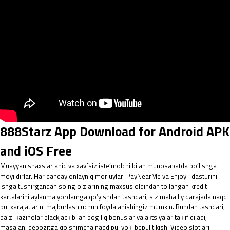
888Starz App Download for Android APK
and iOS Free
Muayyan shaxslar aniq va xavfsiz iste’molchi bilan munosabatda bo’lishga
moyildirlar. Har qanday onlayn qimor uylari PayNearMe va Enjoy+ dasturini
ishga tushirgandan so’ng o’zlarining maxsus oldindan to’langan kredit
kartalarini aylanma yordamga qo’yishdan tashqari, siz mahalliy darajada naqd
pul xarajatlarini majburlash uchun foydalanishingiz mumkin. Bundan tashqari,
ba’zi kazinolar blackjack bilan bog’liq bonuslar va aktsiyalar taklif qiladi,
masalan, depozitga qo’shimcha naqd pul yoki bepul tikish. Video slotlari