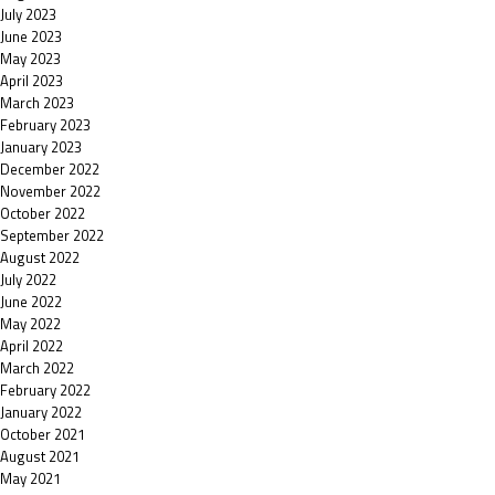
July 2023
June 2023
May 2023
April 2023
March 2023
February 2023
January 2023
December 2022
November 2022
October 2022
September 2022
August 2022
July 2022
June 2022
May 2022
April 2022
March 2022
February 2022
January 2022
October 2021
August 2021
May 2021