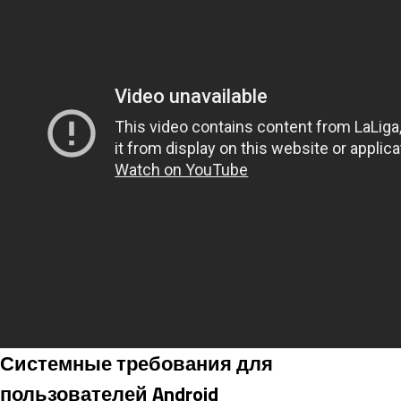
Системные требования для
пользователей Android