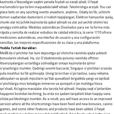
kazinoda o’tkazadigan vaqtini yanada foydali va zavqli qiladi. U faqat
ma’lumotli/o’quv ta’limi maqsadida taklif etiladi. Tekshirishga arziydi. You can
place bets on any sporting events anywhere, anytime;. Odatiy bo’lib, uchinchi
tomon saytlaridan dasturlarni o’rnatish taqiqlangan. Elektron hamyonlar qulay,
chunki ular ko’pchilik kazinolarda qabul qilinadi va ular pul yechib olishni tez
amalga oshiradilar. Medidas automáticas Diseñados para ser la forma más
rápida y sencilla de realizar estudios de calidad eléctrica, la serie 1770 ofrece
mediciones automáticas, una interfaz de usuario y una configuración
sencillas, las mejores especificaciones de su clase y una plataforma.
Yodda Tutish Keraklar:
Me88 da o’yinchilar har kuni depozitga qo’shimcha ravishda qayta yuklash
bonuslarini olishadi. Ha, siz O’zbekistonda qonuniy ravishda offshor
litsenziyalangan va tartibga solinadigan onlayn kazinolarda qimor
o’ynashingiz mumkin. Qadimgi sevimli baccarat, Singapur o’yinchilari orasida
juda mashhur bo’lib qolmoqda. Uning ta’sirchan o’yin tanlovi, saxiy reklama
aktsiyalari va ajoyib mijozlarni qo’llab quvvatlash birgalikda yangi va tajribali
o’yinchilarga mos keladigan immersiv va qoniqarli o’yin muhitiga hissa
qo’shadi. Ko’pgina masalalar shu tarzda hal qilinadi. Haqiqiy vaqt o’yinlaridan
hayajonni boshdan kechiring, bu erda siz qadam tarqalishi bilan haqiqiy sana
ichida pul tikishingiz mumkin. As a result, you will have access to an improved
version where all the shortcomings have been fixed and new bonuses, casino
games, and some other features and products have been added. U faqat