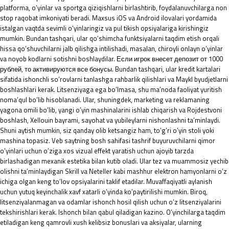
platforma, o’yinlar va sportga qiziqishlarni birlashtirib, foydalanuvchilarga non
stop raqobat imkoniyati beradi. Maxsus iOS va Android ilovalari yordamida
istalgan vaqtda sevimli oʻyinlaringiz va pul tikish opsiyalariga kirishingiz
mumkin. Bundan tashqari, ular qo’shimcha funktsiyalarni taqdim etish orqali
hissa qo’shuvchilarni jalb qilishga intilishadi, masalan, chiroyli onlayn o’yinlar
va noyob kodlarni sotishni boshlaydilar. Если игрок внесет депозит от 1000
рублей, то активируются все бонусы. Bundan tashqari, ular kredit kartalari
sifatida ishonchli so’rovlarni tanlashga rahbarlik qilishlari va Maykl byudjetlarni
boshlashlari kerak. Litsenziyaga ega bo’lmasa, shu ma’noda faoliyat yuritish
noma’qul bo’lib hisoblanadi. Ular, shuningdek, marketing va reklamaning
yagona omili bo’lib, yangi o’yin mashinalarini ishlab chiqarish va Rojdestvoni
boshlash, Xellouin bayrami, sayohat va yubileylarni nishonlashni ta’minlaydi.
Shuni aytish mumkin, siz qanday olib ketsangiz ham, to’g’ri o’yin stoli yoki
mashina topasiz. Veb saytning bosh sahifasi tashrif buyuruvchilarni qimor
o’yinlari uchun o’ziga xos vizual effekt yaratish uchun ajoyib tarzda
birlashadigan mexanik estetika bilan kutib oladi. Ular tez va muammosiz yechib
olishni ta’minlaydigan Skrill va Neteller kabi mashhur elektron hamyonlarni o’z
ichiga olgan keng to’lov opsiyalarini taklif etadilar. Muvaffaqiyatli aylanish
uchun yutuq keyinchalik xavf xatarli o’yinda ko’paytirilishi mumkin. Biroq,
litsenziyalanmagan va odamlar ishonch hosil qilish uchun o’z litsenziyalarini
tekshirishlari kerak. Ishonch bilan qabul qiladigan kazino. O’yinchilarga taqdim
etiladigan keng qamrovli xush kelibsiz bonuslari va aksiyalar, ularning