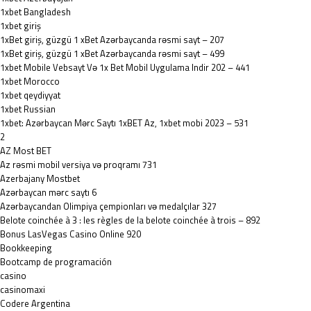
1xbet Bangladesh
1xbet giriş
1xBet giriş, güzgü 1 xBet Azərbaycanda rəsmi sayt – 207
1xBet giriş, güzgü 1 xBet Azərbaycanda rəsmi sayt – 499
1xbet Mobile Vebsayt Və 1x Bet Mobil Uygulama Indir 202 – 441
1xbet Morocco
1xbet qeydiyyat
1xbet Russian
1xbet: Azərbaycan Mərc Saytı 1xBET Az, 1xbet mobi 2023 – 531
2
AZ Most BET
Az rəsmi mobil versiya və proqramı 731
Azerbajany Mostbet
Azərbaycan mərc saytı 6
Azərbaycandan Olimpiya çempionları və medalçılar 327
Belote coinchée à 3 : les règles de la belote coinchée à trois – 892
Bonus LasVegas Casino Online 920
Bookkeeping
Bootcamp de programación
casino
casinomaxi
Codere Argentina