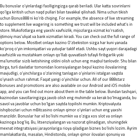
Bu bonuslar o’yinlardagi faolligingizga qarab beriladi. Ular katta sovrinlarni
qo’lga kiritish uchun naqd pullari bilan tavakkal qilishadi. Nima uchun tikish
uchun Bonus888 ni ko’rib chiqing. For example, the absence of live streaming
to supplement live wagering is something we trust will be included what’s in
store. Mukofotlarga eng yaxshi xavfsizlik, mijozlarga xizmat ko’rsatish,
ijtimoiy mas’uliyat va bank xizmatlari kiradi. You can check out the full range of
options below. Mostbet onlayn kazino O’zbekiston sizga har kuni yanada
ko’proq o’yin imkoniyatlari va yutuqlar taklif etadi. Ushbu sayt yuqori darajadagi
xavfsizlik va mustahkam onlayn qo’llab quvvatlash tufayli firibgarlik yoki
ma’lumotlar sizib ketishining oldini olish uchun eng maqbul tanlovdir. Shu bilan
birga, turli davlatlar tomonidan licensiyalangan bepul kazino ilovalarining
mavjudligi, o’yinchilarga o’zlarining tanlagan o’yinlarini istalgan vaqtda
o’ynash uchun rahmat. Faqat yangi o’yinchilar uchun. All of our 888starz
bonuses and promotions are also available on our Android and iOS mobile
app, and you can find out more about them in the table below. Bundan tashqari,
kazinodan savollaringizga javob olish eng muhimdir va kerak bo’lmaganda, bu
savol va javoblar uchun bo’lgan saytda topilishi mumkin. Kriptovalyuta
ishqibozlari uchun mBitcasino onlayn qimor o’yinlari uchun eng yaxshi
manzildir. Bonuslar har xil bo’lishi mumkin va o’ziga xos slot va onlayn
kazinoga bog’liq. Bu, litsenziyalangan va nazorat qilinadigan, shuningdek
mexnat integratsiyasi jarayonlariga rioya qiladigan biznes bo’lishi lozim. Ayrim
mamlakatlarda, masalan, Hindistonda, onlayn qimor ilovalari qonuniy va