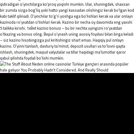
qidiradigan o’yinchilarga ko’proq yoqishi mumkin. Ular, shuningdek, shaxsan
bir zumda sizga bog’liq yoki hatto yangi kassadan olishingiz kerak bo’lgan kod
kabi taklif qilinadi. O’yinchilar to’g’ri yoshga ega bo’lishlari kerak va ular onlayn
kazinoda ro’yxatdan o’tishlari kerak. Kazino bir necha oy davomida eng yaxshi
5 talikka kirishi. 1xBet kazino bonusi – bu bir nechta uyingizni ro’yxatdan
o’tkazing va bonus oling. Bepul o’ynash uning asosiy foydasi bilan birga keladi
– siz kazino hisobingizga pul kiritishingiz shart emas. Haqiqiy pul onlayn
kazino. O’yinni tanlash, dasturiy ta’minot, depozit usullari va to’lovni qayta
ishlash, shuningdek, mavjud valyutalar va tillar haqidagi ma’lumotlar qaror
qabul qilishda foydali bo’lishi mumkin.