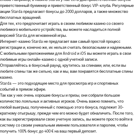
приветственный букмекер и приветственный бонус VIP-клуба. Регулярные
акции Starda предлагают бонусы до 2000 долларов, а также множество
бесплатных вращений.
Для тех, кто предпочитает играть в своем любимом казино со своего
любимого мобильного устройства, вы можете насладиться полной
версией Starda для мгновенной игры.
Интернет-казино Starda не предлагает вам самый простой процесс
регистрации и, конечно же, их нельзя считать безопасными и надежными.
С мобильными приложениями для Android и iOS вы можете играть в свои
любимые игры онлайн-казино с одной учетной записи.
Отправляйтесь в бонусный раунд, крутитесь за спинами, или, если вы
любите спины так же сильно, как и мы, вам понравятся бесплатные спины
казино.
Starda — это подходящее место для просмотра игр и спортивных
событий в прямом эфире.
Так как у них очень хорошие бонусы и призы, они собрали большое
количество лояльных и активных игроков. Очень важно помнить, что
любой выигрыш, полученный с помощью этого бонуса, подлежит 30-
кратному отыгрышу, прежде чем его можно будет обналичить. После того,
как вы зарегистрировали свою учетную запись, вы можете просто войти в
систему со своим уникальным именем пользователя и паролем, чтобы
получить 100% бонус до 400 € на ваш первый депозит.