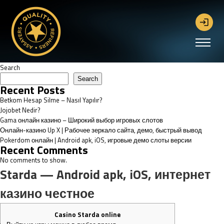
Search
Search
Recent Posts
Betkom Hesap Silme – Nasıl Yapılır?
Jojobet Nedir?
Gama онлайн казино – Широкий выбор игровых слотов
Онлайн-казино Up X | Рабочее зеркало сайта, демо, быстрый вывод
Pokerdom онлайн | Android apk, iOS, игровые демо слоты версии
Recent Comments
No comments to show.
Starda — Android apk, iOS, интернет
казино честное
Casino Starda online