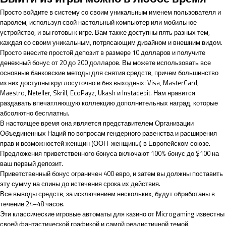
Просто войдите в систему со своим уникальным именем пользователя и
паролем, используя свой настольный компьютер или мобильное
устройство, и вы готовы к игре. Вам также доступны пять разных тем,
каждая со своим уникальным, потрясающим дизайном и внешним видом.
Просто внесите простой депозит в размере 10 долларов и получите
денежный бонус от 20 до 200 долларов. Вы можете использовать все
основные банковские методы для снятия средств, причем большинство
из них доступны круглосуточно и без выходных: Visa, MasterCard,
Maestro, Neteller, Skrill, EcoPayz, Ukash и Instadebit. Нам нравится
раздавать впечатляющую коллекцию дополнительных наград, которые
абсолютно бесплатны.
В настоящее время она является представителем Организации
Объединенных Наций по вопросам гендерного равенства и расширения
прав и возможностей женщин (ООН-женщины) в Европейском союзе.
Предложения приветственного бонуса включают 100% бонус до $100 на
ваш первый депозит.
Приветственный бонус ограничен 400 евро, и затем вы должны поставить
эту сумму на спины до истечения срока их действия.
Все выводы средств, за исключением нескольких, будут обработаны в
течение 24–48 часов.
Эти классические игровые автоматы для казино от Microgaming известны
своей фантастической графикой и самой реалистичной темой.