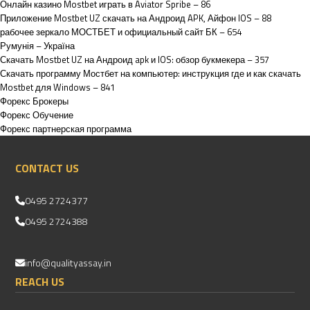
Онлайн казино Mostbet играть в Aviator Spribe – 86
Приложение Mostbet UZ скачать на Андроид APK, Айфон IOS – 88
рабочее зеркало МОСТБЕТ и официальный сайт БК – 654
Румунія – Україна
Скачать Mostbet UZ на Андроид apk и IOS: обзор букмекера – 357
Скачать программу Мостбет на компьютер: инструкция где и как скачать
Mostbet для Windows – 841
Форекс Брокеры
Форекс Обучение
Форекс партнерская программа
CONTACT US
0495 2724377
0495 2724388
info@qualityassay.in
REACH US