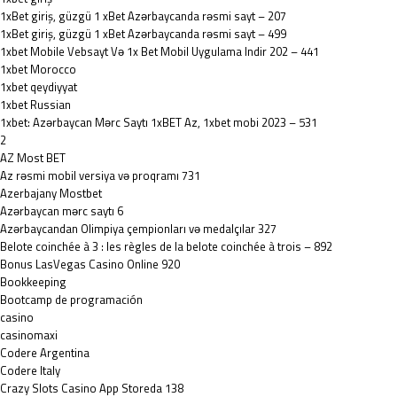
1xBet giriş, güzgü 1 xBet Azərbaycanda rəsmi sayt – 207
1xBet giriş, güzgü 1 xBet Azərbaycanda rəsmi sayt – 499
1xbet Mobile Vebsayt Və 1x Bet Mobil Uygulama Indir 202 – 441
1xbet Morocco
1xbet qeydiyyat
1xbet Russian
1xbet: Azərbaycan Mərc Saytı 1xBET Az, 1xbet mobi 2023 – 531
2
AZ Most BET
Az rəsmi mobil versiya və proqramı 731
Azerbajany Mostbet
Azərbaycan mərc saytı 6
Azərbaycandan Olimpiya çempionları və medalçılar 327
Belote coinchée à 3 : les règles de la belote coinchée à trois – 892
Bonus LasVegas Casino Online 920
Bookkeeping
Bootcamp de programación
casino
casinomaxi
Codere Argentina
Codere Italy
‎Crazy Slots Casino App Storeda 138