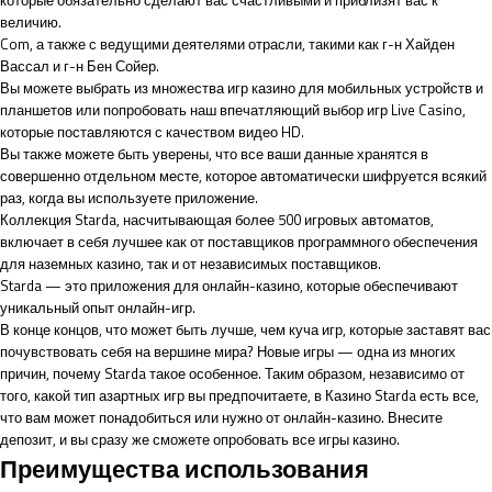
которые обязательно сделают вас счастливыми и приблизят вас к
величию.
Com, а также с ведущими деятелями отрасли, такими как г-н Хайден
Вассал и г-н Бен Сойер.
Вы можете выбрать из множества игр казино для мобильных устройств и
планшетов или попробовать наш впечатляющий выбор игр Live Casino,
которые поставляются с качеством видео HD.
Вы также можете быть уверены, что все ваши данные хранятся в
совершенно отдельном месте, которое автоматически шифруется всякий
раз, когда вы используете приложение.
Коллекция Starda, насчитывающая более 500 игровых автоматов,
включает в себя лучшее как от поставщиков программного обеспечения
для наземных казино, так и от независимых поставщиков.
Starda — это приложения для онлайн-казино, которые обеспечивают
уникальный опыт онлайн-игр.
В конце концов, что может быть лучше, чем куча игр, которые заставят вас
почувствовать себя на вершине мира? Новые игры — одна из многих
причин, почему Starda такое особенное. Таким образом, независимо от
того, какой тип азартных игр вы предпочитаете, в Казино Starda есть все,
что вам может понадобиться или нужно от онлайн-казино. Внесите
депозит, и вы сразу же сможете опробовать все игры казино.
Преимущества использования