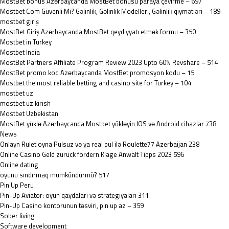
MostBet bonus Azərbaycanda MostBet bonusu paraya çevirme – 697
Mostbet Com Güvenli Mi? Gəlinlik, Gəlinlik Modelleri, Gəlinlik qiymətləri – 189
mostbet giriş
MostBet Giriş Azərbaycanda MostBet qeydiyyatı etmək formu – 350
Mostbet in Turkey
Mostbet India
MostBet Partners Affiliate Program Review 2023 Upto 60% Revshare – 514
MostBet promo kod Azərbaycanda MostBet promosyon kodu – 15
Mostbet the most reliable betting and casino site for Turkey – 104
mostbet uz
mostbet uz kirish
Mostbet Uzbekistan
MostBet yüklə Azərbaycanda Mostbet yükləyin IOS və Android cihazlar 738
News
Onlayn Rulet oyna Pulsuz və ya real pul ilə Roulette77 Azerbaijan 238
Online Casino Geld zurück fordern Klage Anwalt Tipps 2023 596
Online dating
oyunu sındırmaq mümkündürmü? 517
Pin Up Peru
Pin-Up Aviator: oyun qaydaları və strategiyaları 311
Pin-Up Casino kontorunun təsviri, pin up az – 359
Sober living
Software development