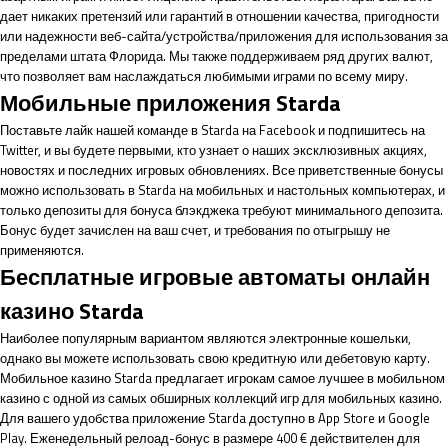
дает никаких претензий или гарантий в отношении качества, пригодности
или надежности веб-сайта/устройства/приложения для использования за
пределами штата Флорида. Мы также поддерживаем ряд других валют,
что позволяет вам наслаждаться любимыми играми по всему миру.
Мобильные приложения Starda
Поставьте лайк нашей команде в Starda на Facebook и подпишитесь на
Twitter, и вы будете первыми, кто узнает о наших эксклюзивных акциях,
новостях и последних игровых обновлениях. Все приветственные бонусы
можно использовать в Starda на мобильных и настольных компьютерах, и
только депозиты для бонуса блэкджека требуют минимального депозита.
Бонус будет зачислен на ваш счет, и требования по отыгрышу не
применяются.
Бесплатные игровые автоматы онлайн
казино Starda
Наиболее популярным вариантом являются электронные кошельки,
однако вы можете использовать свою кредитную или дебетовую карту.
Мобильное казино Starda предлагает игрокам самое лучшее в мобильном
казино с одной из самых обширных коллекций игр для мобильных казино.
Для вашего удобства приложение Starda доступно в App Store и Google
Play. Еженедельный релоад-бонус в размере 400 € действителен для