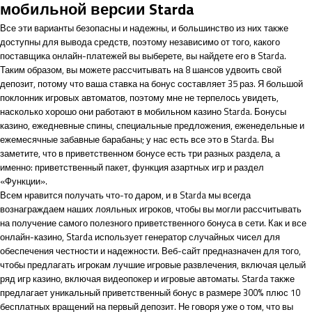
мобильной версии Starda
Все эти варианты безопасны и надежны, и большинство из них также
доступны для вывода средств, поэтому независимо от того, какого
поставщика онлайн-платежей вы выберете, вы найдете его в Starda.
Таким образом, вы можете рассчитывать на 8 шансов удвоить свой
депозит, потому что ваша ставка на бонус составляет 35 раз. Я большой
поклонник игровых автоматов, поэтому мне не терпелось увидеть,
насколько хорошо они работают в мобильном казино Starda. Бонусы
казино, ежедневные спины, специальные предложения, еженедельные и
ежемесячные забавные барабаны; у нас есть все это в Starda. Вы
заметите, что в приветственном бонусе есть три разных раздела, а
именно: приветственный пакет, функция азартных игр и раздел
«Функции».
Всем нравится получать что-то даром, и в Starda мы всегда
вознаграждаем наших лояльных игроков, чтобы вы могли рассчитывать
на получение самого полезного приветственного бонуса в сети. Как и все
онлайн-казино, Starda использует генератор случайных чисел для
обеспечения честности и надежности. Веб-сайт предназначен для того,
чтобы предлагать игрокам лучшие игровые развлечения, включая целый
ряд игр казино, включая видеопокер и игровые автоматы. Starda также
предлагает уникальный приветственный бонус в размере 300% плюс 10
бесплатных вращений на первый депозит. Не говоря уже о том, что вы