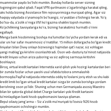
muammolar paydo boʻlishi mumkin. Bunday hollarda server sizning
loginingizni qabul qiladi. Faqat VPN qurilmasini o’zgartirishga harakat qiling,
aks holda bizning Assistance film rejissyorimizga murojaat qiling. Agar siz
haqiqiy valyutada o’ynamoqchi bo’lsangiz, ro’yxatdan o’tishingiz kerak. Yo’q
bo’lsa-da, a’zolik o’rniga VIVI ko’rgazma shaklini topish mumkin.
Ko’pchilikning tavsiyalariga ko’ra, bizning harakatimiz hurmatli o’rinni
egallaydi.
Menga bank hisobimning boshqa ma’lumotlari bo’yicha yordam kerak edi va
ular uni har safar muammosiz o’rnatdilar. 15 million dollargacha bo’lgan kredit
liniyalari bilan Divvy onlayn biznesingiz hajmidan qat’i nazar, siz xohlagan
yangi mablag’ga kirishni osonlashtiradi. Oson veb-dasturiy ta’minot natijasida
kredit liniyasi uchun ariza yuboring va siz aqlliroq sarmoya kiritishni
boshlaysiz.
Biroq, virtual kredit kartalari Internetda xarid qilish yoki hozirgi kartalardan beri
bir zumda foizlar uchun yaxshi usul sifatida tobora ommalashib
bormoqda.PayPal natijasida internetda oddiy to’lovlarni joriy etish va shu kabi
kredit limiti bo’lgan virtual kredit kartalari sizga bir zumda borishga yordam
berishning oson yo’lidir. Shuning uchun men Germaniyada asosiy Maestro
bilan bir qatorda global debet Charge kartalari yoki Kredit kartasini
ta’minlaydigan bank hisob qaydnomasini tavsiya qilaman.
Bepul oilaviy jamg’arma – Siz a’zolik ma’muriyati to’lovisiz N26 hisob
qaydnomasini ochishingiz mumkin.