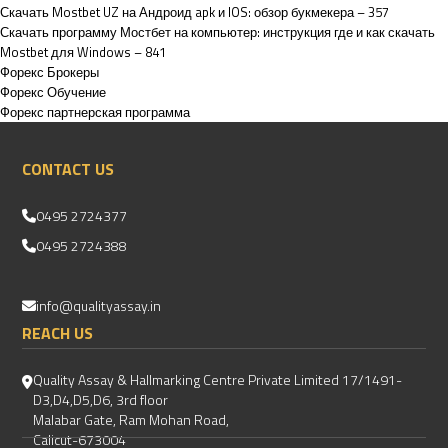
Скачать Mostbet UZ на Андроид apk и IOS: обзор букмекера – 357
Скачать программу Мостбет на компьютер: инструкция где и как скачать
Mostbet для Windows – 841
Форекс Брокеры
Форекс Обучение
Форекс партнерская программа
CONTACT US
0495 2724377
0495 2724388
info@qualityassay.in
REACH US
Quality Assay & Hallmarking Centre Private Limited 17/1491-
D3,D4,D5,D6, 3rd floor
Malabar Gate, Ram Mohan Road,
Calicut-673004