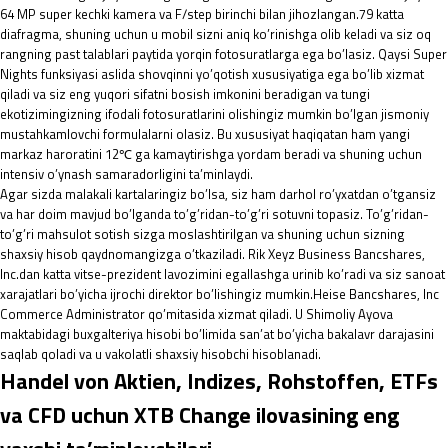
64 MP super kechki kamera va F/step birinchi bilan jihozlangan.79 katta
diafragma, shuning uchun u mobil sizni aniq ko’rinishga olib keladi va siz oq
rangning past talablari paytida yorqin fotosuratlarga ega bo’lasiz. Qaysi Super
Nights funksiyasi aslida shovqinni yo’qotish xususiyatiga ega bo’lib xizmat
qiladi va siz eng yuqori sifatni bosish imkonini beradigan va tungi
ekotizimingizning ifodali fotosuratlarini olishingiz mumkin bo’lgan jismoniy
mustahkamlovchi formulalarni olasiz. Bu xususiyat haqiqatan ham yangi
markaz haroratini 12℃ ga kamaytirishga yordam beradi va shuning uchun
intensiv o’ynash samaradorligini ta’minlaydi.
Agar sizda malakali kartalaringiz bo’lsa, siz ham darhol ro’yxatdan o’tgansiz
va har doim mavjud bo’lganda to’g’ridan-to’g’ri sotuvni topasiz. To’g’ridan-
to’g’ri mahsulot sotish sizga moslashtirilgan va shuning uchun sizning
shaxsiy hisob qaydnomangizga o’tkaziladi. Rik Xeyz Business Bancshares,
Inc.dan katta vitse-prezident lavozimini egallashga urinib ko’radi va siz sanoat
xarajatlari bo’yicha ijrochi direktor bo’lishingiz mumkin.Heise Bancshares, Inc
Commerce Administrator qo’mitasida xizmat qiladi. U Shimoliy Ayova
maktabidagi buxgalteriya hisobi bo’limida san’at bo’yicha bakalavr darajasini
saqlab qoladi va u vakolatli shaxsiy hisobchi hisoblanadi.
Handel von Aktien, Indizes, Rohstoffen, ETFs
va CFD uchun XTB Change ilovasining eng