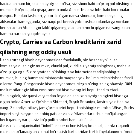
haqiqatan ham birjada ishlayotgan bo’lsa, siz shunchaki ko’proq pul olishingiz
mumkin. Ro’yxat juda qisqa, ammo unda Apple, Tesla va Intel kabi korxonalar
mavjud. Bundan tashqari, yuqori bo’lgan narsa shundaki, kompaniyaning
aktsiyalari kamayganda, siz naqd pul berish yoki boshqa odamlarga yordam
berish uchun Stunningni taklif qilganingiz uchun birinchi qilgan narsangizdan
hamma narsani yo’qotmaysiz.
Crypto, Carries va Carbon kreditlarini xarid
qilishning eng oddiy usuli
Ushbu turdagi hisob qaydnomasidan foydalanib, siz boshqa yo’l bilan
komissiya olishingiz mumkin, chunki pul, xuddi siz yaratganingizdek, mahalla
a’zoligiga ega. Siz ro’yxatdan o’tishingiz va Internetda tasdiqlashingiz
mumkin, buning hammasi mintaqaviy maqsad yoki bo’limni tekshirishdan farqli
o’laroq. Yangi Chegarasiz hisob qaydnomasi sizga o’zingizning shaxsiy IBAN
ma’lumotlaringiz bilan evro omonat hisobvarag’ini bepul taqdim etadi.
Shuningdek, siz qaysi valyutadan foydalanishni xohlayotganingizni hisobga
olgan holda Amerika Qo’shma Shtatlari, Buyuk Britaniya, Avstraliya qit’asi va
yangi Zelandiya oilaviy jamg’armalarini bepul topishingiz mumkin. Wise , Bucks
import sayti sayyohlar, sobiq patslar va siz frilanserlar uchun mo’ljallangan
hech qanday xarajatsiz ko’p pulli hisobni ham taklif qiladi.
Aleks o’z hamjamiyatini Tinkoff Lender uchun ishlay boshladi, u erda raqamli
oldindan to’lanadigan xizmat ko’rsatish kartalaridan tortib foydalanuvchi fondi