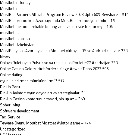
Mostbet in Turkey
Mostbet India
MostBet Partners Affiliate Program Review 2023 Upto 60% Revshare – 514
MostBet promo kod Azərbaycanda MostBet promosyon kodu – 15
Mostbet the most reliable betting and casino site for Turkey – 104
mostbet uz
mostbet uz kirish
Mostbet Uzbekistan
MostBet yüklə Azərbaycanda Mostbet yükləyin IOS və Android cihazlar 738
News
Onlayn Rulet oyna Pulsuz və ya real pul ilə Roulette77 Azerbaijan 238
Online Casino Geld zurück fordern Klage Anwalt Tipps 2023 596
Online dating
oyunu sındırmaq mümkündürmü? 517
Pin Up Peru
Pin-Up Aviator: oyun qaydaları və strategiyaları 311
Pin-Up Casino kontorunun təsviri, pin up az – 359
Sober living
Software development
Taxi Service
Təyyarə Oyunu Mostbet Mostbet Aviator game – 474
Uncategorized