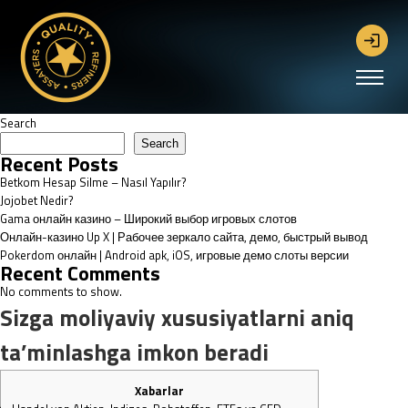
Search
Search
Recent Posts
Betkom Hesap Silme – Nasıl Yapılır?
Jojobet Nedir?
Gama онлайн казино – Широкий выбор игровых слотов
Онлайн-казино Up X | Рабочее зеркало сайта, демо, быстрый вывод
Pokerdom онлайн | Android apk, iOS, игровые демо слоты версии
Recent Comments
No comments to show.
Sizga moliyaviy xususiyatlarni aniq
ta’minlashga imkon beradi
Xabarlar