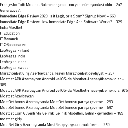
Françesko Totti Mostbet Bukmeker şirkəti-nın yeni nümayəndəsi oldu – 247
Generative AI
Immediate Edge Review 2023: Is it Legit, or a Scam? Signup Now! – 663
Immediate Edge Review: How Immediate Edge App Software Works? – 329
India Mostbet
IT Education
IT Вакансії
IT Образование
LeoVegas Finland
LeoVegas India
LeoVegas Irland
LeoVegas Sweden
MarathonBet Giriş Azərbaycanda Təsviri MarathonBet qeydiyyatı – 257
Mostbet APK Azərbaycan Android və IOS-da Mostbet-i necə yükləmək olar –
389
Mostbet APK Azərbaycan Android və IOS-da Mostbet-i necə yükləmək olar 976
Mostbet Azerbaycan
MostBet bonus Azərbaycanda MostBet bonusu paraya çevirme – 293
MostBet bonus Azərbaycanda MostBet bonusu paraya çevirme – 697
Mostbet Com Güvenli Mi? Gəlinlik, Gəlinlik Modelleri, Gəlinlik qiymətləri – 189
mostbet giriş
MostBet Giriş Azərbaycanda MostBet qeydiyyatı etmək formu – 350