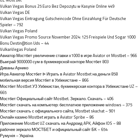
UZ Most bet
Vulkan Vegas Bonus 25 Euro Bez Depozytu w Kasynie Online 449
Vulkan Vegas DE
Vulkan Vegas Eintragung Gutscheincode Ohne Einzahlung Für Deutsche
Spieler – 792
Vulkan Vegas Poland
Vulkan Vegas Promo Source November 2024: 125 Freispiele Und Sogar 1000
Bonu Destin@tion Uds – 44
VulkanVegas Poland
Авиатор Мостбет увеличение ставки х1000 в игре Aviator от Mostbet – 966
Выиграй 9000000 сум в букмекерской конторе Мостбет 803
Диваны Арнико
Игра Авиатор Мостбет ᐉ Играть в Aviator Mostbet на деньги 858
мобильная версия Мостбет в Узбекистане – 866
Мостбет Mostbet УЗ Узбекистан, букмекерская контора в Узбекистане UZ –
665
Мостбет Официальный сайт Mostbet. Зеркало. Скачать – 406
Мостбет скачать на компьютер: бесплатное приложение windows – 375
Мостбет скачать с официального сайта, Mostbet skachat – 901
Онлайн казино Mostbet играть в Aviator Spribe – 86
Приложение Mostbet UZ скачать на Андроид APK, Айфон IOS – 88
рабочее зеркало МОСТБЕТ и официальный сайт БК – 654
Румунія – Україна