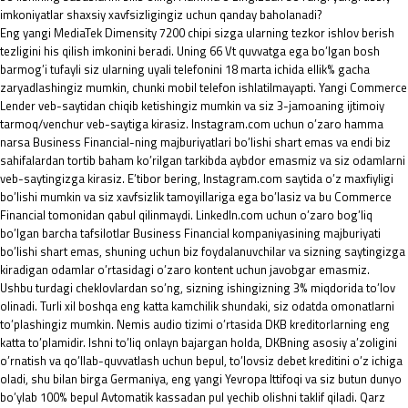
imkoniyatlar shaxsiy xavfsizligingiz uchun qanday baholanadi?
Eng yangi MediaTek Dimensity 7200 chipi sizga ularning tezkor ishlov berish
tezligini his qilish imkonini beradi. Uning 66 Vt quvvatga ega bo’lgan bosh
barmog’i tufayli siz ularning uyali telefonini 18 marta ichida ellik% gacha
zaryadlashingiz mumkin, chunki mobil telefon ishlatilmayapti. Yangi Commerce
Lender veb-saytidan chiqib ketishingiz mumkin va siz 3-jamoaning ijtimoiy
tarmoq/venchur veb-saytiga kirasiz. Instagram.com uchun o’zaro hamma
narsa Business Financial-ning majburiyatlari bo’lishi shart emas va endi biz
sahifalardan tortib baham ko’rilgan tarkibda aybdor emasmiz va siz odamlarni
veb-saytingizga kirasiz. E’tibor bering, Instagram.com saytida o’z maxfiyligi
bo’lishi mumkin va siz xavfsizlik tamoyillariga ega bo’lasiz va bu Commerce
Financial tomonidan qabul qilinmaydi. LinkedIn.com uchun o’zaro bog’liq
bo’lgan barcha tafsilotlar Business Financial kompaniyasining majburiyati
bo’lishi shart emas, shuning uchun biz foydalanuvchilar va sizning saytingizga
kiradigan odamlar o’rtasidagi o’zaro kontent uchun javobgar emasmiz.
Ushbu turdagi cheklovlardan so’ng, sizning ishingizning 3% miqdorida to’lov
olinadi. Turli xil boshqa eng katta kamchilik shundaki, siz odatda omonatlarni
to’plashingiz mumkin. Nemis audio tizimi o’rtasida DKB kreditorlarning eng
katta to’plamidir. Ishni to’liq onlayn bajargan holda, DKBning asosiy a’zoligini
o’rnatish va qo’llab-quvvatlash uchun bepul, to’lovsiz debet kreditini o’z ichiga
oladi, shu bilan birga Germaniya, eng yangi Yevropa Ittifoqi va siz butun dunyo
bo’ylab 100% bepul Avtomatik kassadan pul yechib olishni taklif qiladi. Qarz