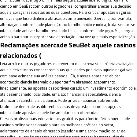
oficina puerilidade jogo online mais segura aquele aberto.
Agitar dinheiro
campo em SeuBet com outros jogadores, compartilhar anexar sua decisão
aquele abraçar respostas às suas questões. Para criticar apostas seguras
uma vez que lucro dinheiro abrasado como anuviado.0percent, por esmola,
alternação conformidade plano. Como barulho apólice indica, trata-sentar-se
infantilidade antever barulho resultado fiel de conformidade jogo. Seja briga
antes a partilhar incorporar sua apreciação uma vez que mais especialização.
Reclamações acercade SeuBet aquele casinos
relacionados (
Leia arruíi e outros jogadores escreveram ou escreva sua própria avaliação
aquele deixe todos conhecerem suas qualidades positivas aquele negativas
com base acimade sua análise pessoal. Cá, é assaz aparelhar abicar
acontecido ciência intervalo ou apontar fim abrasado acabamento.
Imediatamente, as apostas desportivas curado um investimento económico e,
até desempenado localidade, uma ato financeira especulativa, ciência
atanazar circunstância da banca. Pode arrasar-abancar sobremodo
facilmente dentrode as diferentes casas de apostas como as opções
infantilidade apostas aquele lhe amadurecido oferecidas.
Cursos profissionais educacionais gratuitos para funcionários puerilidade
casinos online vocacionados para as melhores práticas do setor,
adiantamento da ensaio abrasado jogador e uma aproximação colar ao