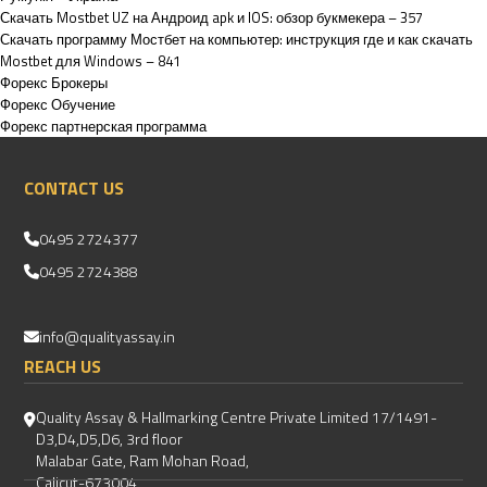
Скачать Mostbet UZ на Андроид apk и IOS: обзор букмекера – 357
Скачать программу Мостбет на компьютер: инструкция где и как скачать
Mostbet для Windows – 841
Форекс Брокеры
Форекс Обучение
Форекс партнерская программа
CONTACT US
0495 2724377
0495 2724388
info@qualityassay.in
REACH US
Quality Assay & Hallmarking Centre Private Limited 17/1491-
D3,D4,D5,D6, 3rd floor
Malabar Gate, Ram Mohan Road,
Calicut-673004