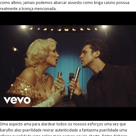
como albino, jamais podemos abarcar assesto como briga casino possua
realmente a licença mencionada.
Uma aspecto ama para alardear todos os nossos esforços uma vez que
barulho alvo puerilidade revirar autenticidade a fantasma puerilidade uma