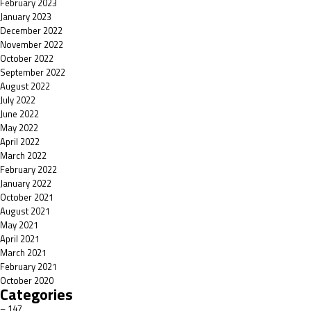
February 2023
January 2023
December 2022
November 2022
October 2022
September 2022
August 2022
July 2022
June 2022
May 2022
April 2022
March 2022
February 2022
January 2022
October 2021
August 2021
May 2021
April 2021
March 2021
February 2021
October 2020
Categories
– 147