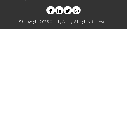
© Copyright 2026 Quality Assay. All Rights Reserved.