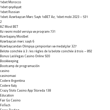
1xbet Morocco
1xbet qeydiyyat
1xbet Russian
1xbet: Azərbaycan Mərc Saytı 1xBET Az, 1xbet mobi 2023 – 531
2
AZ Most BET
Az rəsmi mobil versiya və proqramı 731
Azerbajany Mostbet
Azərbaycan mərc saytı 6
Azərbaycandan Olimpiya çempionları və medalçılar 327
Belote coinchée à 3 : les règles de la belote coinchée à trois – 892
Bonus LasVegas Casino Online 920
Bookkeeping
Bootcamp de programación
casino
casinomaxi
Codere Argentina
Codere Italy
‎Crazy Slots Casino App Storeda 138
Education
Fair Go Casino
FinTech