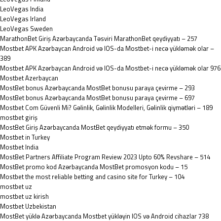
LeoVegas India
LeoVegas Irland
LeoVegas Sweden
MarathonBet Giriş Azərbaycanda Təsviri MarathonBet qeydiyyatı – 257
Mostbet APK Azərbaycan Android və IOS-da Mostbet-i necə yükləmək olar –
389
Mostbet APK Azərbaycan Android və IOS-da Mostbet-i necə yükləmək olar 976
Mostbet Azerbaycan
MostBet bonus Azərbaycanda MostBet bonusu paraya çevirme – 293
MostBet bonus Azərbaycanda MostBet bonusu paraya çevirme – 697
Mostbet Com Güvenli Mi? Gəlinlik, Gəlinlik Modelleri, Gəlinlik qiymətləri – 189
mostbet giriş
MostBet Giriş Azərbaycanda MostBet qeydiyyatı etmək formu – 350
Mostbet in Turkey
Mostbet India
MostBet Partners Affiliate Program Review 2023 Upto 60% Revshare – 514
MostBet promo kod Azərbaycanda MostBet promosyon kodu – 15
Mostbet the most reliable betting and casino site for Turkey – 104
mostbet uz
mostbet uz kirish
Mostbet Uzbekistan
MostBet yüklə Azərbaycanda Mostbet yükləyin IOS və Android cihazlar 738