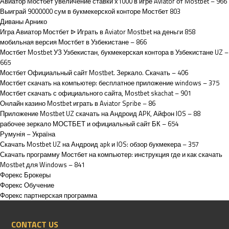
Авиатор Мостбет увеличение ставки х1000 в игре Aviator от Mostbet – 966
Выиграй 9000000 сум в букмекерской конторе Мостбет 803
Диваны Арнико
Игра Авиатор Мостбет ᐉ Играть в Aviator Mostbet на деньги 858
мобильная версия Мостбет в Узбекистане – 866
Мостбет Mostbet УЗ Узбекистан, букмекерская контора в Узбекистане UZ –
665
Мостбет Официальный сайт Mostbet. Зеркало. Скачать – 406
Мостбет скачать на компьютер: бесплатное приложение windows – 375
Мостбет скачать с официального сайта, Mostbet skachat – 901
Онлайн казино Mostbet играть в Aviator Spribe – 86
Приложение Mostbet UZ скачать на Андроид APK, Айфон IOS – 88
рабочее зеркало МОСТБЕТ и официальный сайт БК – 654
Румунія – Україна
Скачать Mostbet UZ на Андроид apk и IOS: обзор букмекера – 357
Скачать программу Мостбет на компьютер: инструкция где и как скачать
Mostbet для Windows – 841
Форекс Брокеры
Форекс Обучение
Форекс партнерская программа
CONTACT US