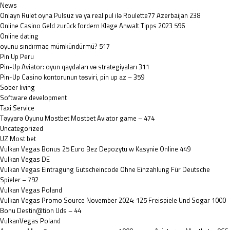
News
Onlayn Rulet oyna Pulsuz və ya real pul ilə Roulette77 Azerbaijan 238
Online Casino Geld zurück fordern Klage Anwalt Tipps 2023 596
Online dating
oyunu sındırmaq mümkündürmü? 517
Pin Up Peru
Pin-Up Aviator: oyun qaydaları və strategiyaları 311
Pin-Up Casino kontorunun təsviri, pin up az – 359
Sober living
Software development
Taxi Service
Təyyarə Oyunu Mostbet Mostbet Aviator game – 474
Uncategorized
UZ Most bet
Vulkan Vegas Bonus 25 Euro Bez Depozytu w Kasynie Online 449
Vulkan Vegas DE
Vulkan Vegas Eintragung Gutscheincode Ohne Einzahlung Für Deutsche
Spieler – 792
Vulkan Vegas Poland
Vulkan Vegas Promo Source November 2024: 125 Freispiele Und Sogar 1000
Bonu Destin@tion Uds – 44
VulkanVegas Poland