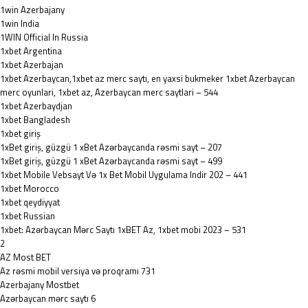
1win Azerbajany
1win India
1WIN Official In Russia
1xbet Argentina
1xbet Azerbajan
1xbet Azerbaycan,1xbet az merc saytı, en yaxsi bukmeker 1xbet Azerbaycan
merc oyunlari, 1xbet az, Azerbaycan merc saytlari – 544
1xbet Azerbaydjan
1xbet Bangladesh
1xbet giriş
1xBet giriş, güzgü 1 xBet Azərbaycanda rəsmi sayt – 207
1xBet giriş, güzgü 1 xBet Azərbaycanda rəsmi sayt – 499
1xbet Mobile Vebsayt Və 1x Bet Mobil Uygulama Indir 202 – 441
1xbet Morocco
1xbet qeydiyyat
1xbet Russian
1xbet: Azərbaycan Mərc Saytı 1xBET Az, 1xbet mobi 2023 – 531
2
AZ Most BET
Az rəsmi mobil versiya və proqramı 731
Azerbajany Mostbet
Azərbaycan mərc saytı 6