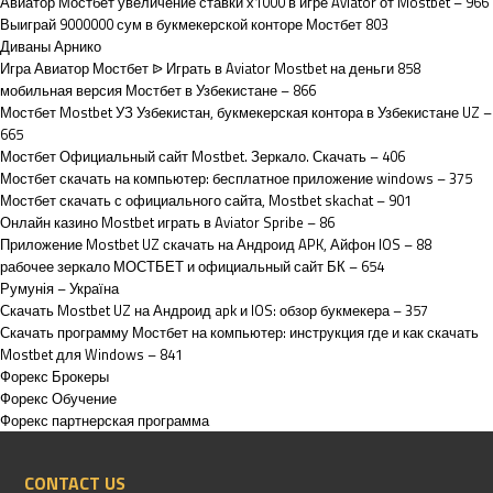
Авиатор Мостбет увеличение ставки х1000 в игре Aviator от Mostbet – 966
Выиграй 9000000 сум в букмекерской конторе Мостбет 803
Диваны Арнико
Игра Авиатор Мостбет ᐉ Играть в Aviator Mostbet на деньги 858
мобильная версия Мостбет в Узбекистане – 866
Мостбет Mostbet УЗ Узбекистан, букмекерская контора в Узбекистане UZ –
665
Мостбет Официальный сайт Mostbet. Зеркало. Скачать – 406
Мостбет скачать на компьютер: бесплатное приложение windows – 375
Мостбет скачать с официального сайта, Mostbet skachat – 901
Онлайн казино Mostbet играть в Aviator Spribe – 86
Приложение Mostbet UZ скачать на Андроид APK, Айфон IOS – 88
рабочее зеркало МОСТБЕТ и официальный сайт БК – 654
Румунія – Україна
Скачать Mostbet UZ на Андроид apk и IOS: обзор букмекера – 357
Скачать программу Мостбет на компьютер: инструкция где и как скачать
Mostbet для Windows – 841
Форекс Брокеры
Форекс Обучение
Форекс партнерская программа
CONTACT US