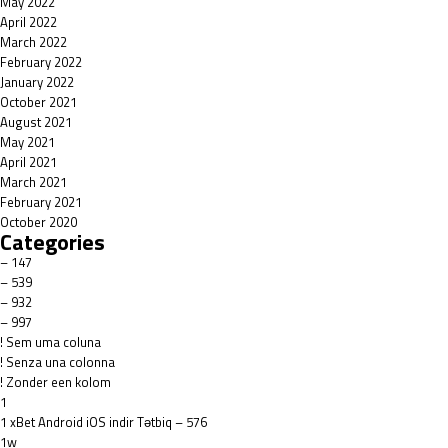
May 2022
April 2022
March 2022
February 2022
January 2022
October 2021
August 2021
May 2021
April 2021
March 2021
February 2021
October 2020
Categories
– 147
– 539
– 932
– 997
! Sem uma coluna
! Senza una colonna
! Zonder een kolom
1
1 xBet Android iOS indir Tətbiq – 576
1w