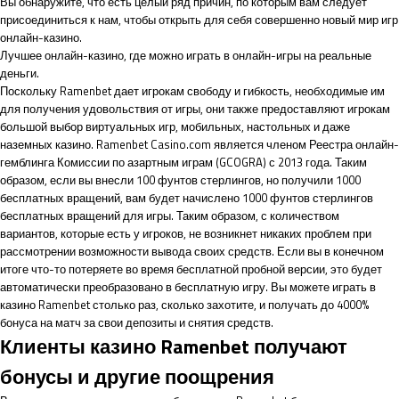
Вы обнаружите, что есть целый ряд причин, по которым вам следует
присоединиться к нам, чтобы открыть для себя совершенно новый мир игр
онлайн-казино.
Лучшее онлайн-казино, где можно играть в онлайн-игры на реальные
деньги.
Поскольку Ramenbet дает игрокам свободу и гибкость, необходимые им
для получения удовольствия от игры, они также предоставляют игрокам
большой выбор виртуальных игр, мобильных, настольных и даже
наземных казино. Ramenbet Casino.com является членом Реестра онлайн-
гемблинга Комиссии по азартным играм (GCOGRA) с 2013 года. Таким
образом, если вы внесли 100 фунтов стерлингов, но получили 1000
бесплатных вращений, вам будет начислено 1000 фунтов стерлингов
бесплатных вращений для игры. Таким образом, с количеством
вариантов, которые есть у игроков, не возникнет никаких проблем при
рассмотрении возможности вывода своих средств. Если вы в конечном
итоге что-то потеряете во время бесплатной пробной версии, это будет
автоматически преобразовано в бесплатную игру. Вы можете играть в
казино Ramenbet столько раз, сколько захотите, и получать до 4000%
бонуса на матч за свои депозиты и снятия средств.
Клиенты казино Ramenbet получают
бонусы и другие поощрения