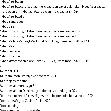
1xbet Azerbajan
1xbet Azerbaycan,1xbet az merc saytı, en yaxsi bukmeker 1xbet Azerbaycan
merc oyunlari, 1xbet az, Azerbaycan merc saytlari – 544
1xbet Azerbaydjan
1xbet Bangladesh
1xbet giriş
1xBet giriş, güzgü 1 xBet Azərbaycanda rəsmi sayt – 207
1xBet giriş, güzgü 1 xBet Azərbaycanda rəsmi sayt – 499
1xbet Mobile Vebsayt Və 1x Bet Mobil Uygulama Indir 202 – 441
1xbet Morocco
1xbet qeydiyyat
1xbet Russian
1xbet: Azərbaycan Mərc Saytı 1xBET Az, 1xbet mobi 2023 – 531
2
AZ Most BET
Az rəsmi mobil versiya və proqramı 731
Azerbajany Mostbet
Azərbaycan mərc saytı 6
Azərbaycandan Olimpiya çempionları və medalçılar 327
Belote coinchée à 3 : les règles de la belote coinchée à trois – 892
Bonus LasVegas Casino Online 920
Bookkeeping
Bootcamp de programación