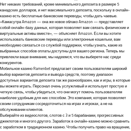
Нет никаких требований, кроме минимального депозита в размере 5
канадских долларов, и нет максимального депозита, поскольку в онлайн-
казино есть бесплатные банковские переводы, чтобы дать чаевые.
«Камасутра Amazon — она же новое облако Amazon — представляет
собой онлайн-базу данных, которая позволяет вам связать физические и
виртуальные активы вместе», — объясняет Amazon. Если вы хотите
использовать банковские переводы или электронные кошельки, вам
необходимо связаться со службой поддержки, чтобы узнать, какие из
выбранных способов оплаты доступны для вашего региона. Теперь мы
привлекли ваше внимание, мы надеемся, что вы выберете нас среди
конкурентов.
Мобильное казино Ramenbet предлагает своим пользователям широкий
выбор вариантов депозита и вывода средств, поэтому диапазон
доступных вариантов депозита так же разнообразен, как и игры, в которые
вы можете играть. Персонал очень услужливый и использует простую и
четкую связь, чтобы убедиться, что они могут помочь пользователям
наиболее удобным для них способом. Это компания, которая позволяет
своим сотрудникам сосредоточиться на играх и игроках, а не на
обслуживании клиентов.
Выбирайте из видеослотов, слотов с 3 и 5 барабанами, прогрессивных
джекпотов и многого другого. Заработок в онлайн-казино можно сравнить
с заработком в традиционном казино. Чтобы получить право на вращение,