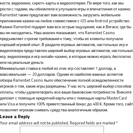
кости, видеокено, скретч-карты и видеолотереи. По мере того, как мы
росли с годами, мы обновляли и улучшали игры и впечатления от казино.
Ramenbet также предлагает вам возможность загрузить мобильное
приложение казино на любое совместимое с iOS или Android устройство.
Казино Ramenbet подарит вам все острые ощущения, как в Вегасе, где бы
вы ни находились. Наш анализ показывает, что Ramenbet Casino
предъявляет строгие требования к тому, чтобы их клиенты получали
хороший игровой опыт. В разделе игровых автоматов, настольных игр и
видеопокера представлен широкий выбор игровых автоматов, настольных
игр, видеопокера и игр онлайн-казино, в которые можно играть бесплатно
или на реальные деньги.
Минимальная ставка в любой из этих игр составляет 1 доллар, а
максимальная — 20 долларов. Одним из наиболее важных аспектов
обзора Ramenbet Casino было обеспечение полной осведомленности
игроков о том, какие игры разрешены. У нас есть широкий выбор способов
оплаты, чтобы удовлетворить все ваши банковские потребности. Внесите
депозит с помощью кредитной карты или с помощью карты MasterCard
или Visa и получите 100% приветственный бонус до 400 €. Кроме того, сайт
позволяет игрокам снимать средства аналогичным образом.
Leave a Reply
Your email address will not be published.
Required fields are marked
*