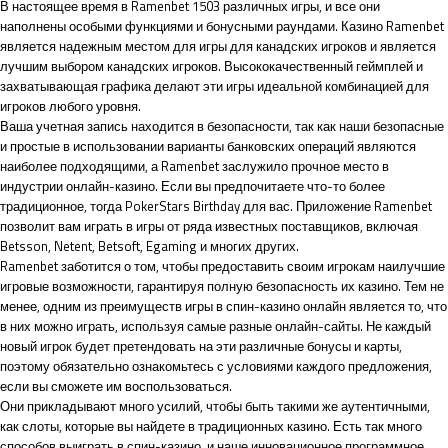
В настоящее время в Ramenbet 1503 различных игры, и все они
наполнены особыми функциями и бонусными раундами. Казино Ramenbet
является надежным местом для игры для канадских игроков и является
лучшим выбором канадских игроков. Высококачественный геймплей и
захватывающая графика делают эти игры идеальной комбинацией для
игроков любого уровня.
Ваша учетная запись находится в безопасности, так как наши безопасные
и простые в использовании варианты банковских операций являются
наиболее подходящими, а Ramenbet заслужило прочное место в
индустрии онлайн-казино. Если вы предпочитаете что-то более
традиционное, тогда PokerStars Birthday для вас. Приложение Ramenbet
позволит вам играть в игры от ряда известных поставщиков, включая
Betsson, Netent, Betsoft, Egaming и многих других.
Ramenbet заботится о том, чтобы предоставить своим игрокам наилучшие
игровые возможности, гарантируя полную безопасность их казино. Тем не
менее, одним из преимуществ игры в спин-казино онлайн является то, что
в них можно играть, используя самые разные онлайн-сайты. Не каждый
новый игрок будет претендовать на эти различные бонусы и карты,
поэтому обязательно ознакомьтесь с условиями каждого предложения,
если вы сможете им воспользоваться.
Они прикладывают много усилий, чтобы быть такими же аутентичными,
как слоты, которые вы найдете в традиционных казино. Есть так много
способов выиграть в спин-казино, и наше инновационное программное