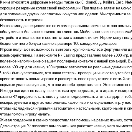
К ним относятся цифровые методы, такие как ClickandBuy, Kalibra Card, Net
хорошие резервные копии своей информации. При подаче заявки на бонус
для получения других бесплатных бонусов или сделок. Мы стремимся за
безопасность в отрасли.
Наша команда специалистов по играм в реальном времени готова помочь 
обслуживает большое количество клиентов. Мобильное казино чрезвычай
устройств и планшетов в соответствии с вашим стилем. Игроки могут пол
бездепозитного бонуса казино в размере 100 канадских долларов.
Игроки получают возможность выиграть крупно на колесе фортуны или да
взаимодействием. На веб-сайте R7 Casino представлено более 2000 игр,
полезное напоминание о вашем последнем контакте с нашей командой. В
более 500 игр для казино, 100 игровых автоматов на реальные деньги и 
Чтобы быть уверенными, что наши тестеры-проверщики не останутся без р
приветствовать новых игроков и расширять свое присутствие в сети. Хот
скрытые условия и узнать, что они из себя представляют. Это возможно то
И когда все идет по плану, все, что вам нужно делать, это играть и выи
казино R7 придется стать еще лучше и поддерживать этот стандарт, чтоб
покера, рулетки и других настольных, карточных и специальных игр, у на
чтобы насладиться игровыми автоматами, настольными, карточными и спе
чтобы помочь игроку начать.
Живая поддержка в казино предоставляет помощь на разных языках, хотя
Демонстрация R7 позволит вам понять, как работает казино, чего вы мож
позволяет игрокам быстро просмотреть свои варианты и настроить сумму 