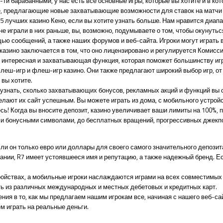
-ти барабанными, у нас есть все основные игры, которые вы хотите и в ко
е, предлагающие новые захватывающие возможности для ставок на матчи и
 лучших казино Кено, если вы хотите узнать больше. Нам нравится диапа
е играли в них раньше, вы, возможно, подумываете о том, чтобы окунутьс
ю сообщений, а также наших форумов и веб-сайта. Игроки могут играть в 
казино заключается в том, что оно лицензировано и регулируется Комисс
 интересная и захватывающая функция, которая поможет большинству игр
 флеш-игр и флеш-игр казино. Они также предлагают широкий выбор игр, от
 вы хотите.
 узнать, сколько захватывающих бонусов, рекламных акций и функций вы 
елают их сайт успешным. Вы можете играть из дома, с мобильного устройс
сь! Когда вы вносите депозит, казино увеличивает ваши лимиты на 100%,
 и бонусными символами, до бесплатных вращений, прогрессивных джекпот
 ли он только евро или доллары для своего самого значительного депози
тании, R7 имеет устоявшееся имя и репутацию, а также надежный бренд. 
ройствах, а мобильные игроки наслаждаются играми на всех совместимых у
ать из различных международных и местных дебетовых и кредитных карт.
ния в то, как мы предлагаем нашим игрокам все, начиная с нашего веб-с
ем играть на реальные деньги.