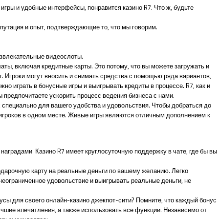
игры и удобные интерфейсы, понравится казино R7. Что ж, будьте
путация и опыт, подтверждающие то, что мы говорим.
развлекательные видеослоты.
латы, включая кредитные карты. Это потому, что вы можете загружать и
т. Игроки могут вносить и снимать средства с помощью ряда вариантов,
но играть в бонусные игры и выигрывать кредиты в процессе. R7, как и
 предпочитаете ускорить процесс ведения бизнеса с нами.
 специально для вашего удобства и удовольствия. Чтобы добраться до
х игроков в одном месте. Живые игры являются отличным дополнением к
аградами. Казино R7 имеет круглосуточную поддержку в чате, где бы вы
одарочную карту на реальные деньги по вашему желанию. Легко
 неограниченное удовольствие и выигрывать реальные деньги, не
сы для своего онлайн-казино джекпот-сити? Помните, что каждый бонус
лучшие впечатления, а также использовать все функции. Независимо от