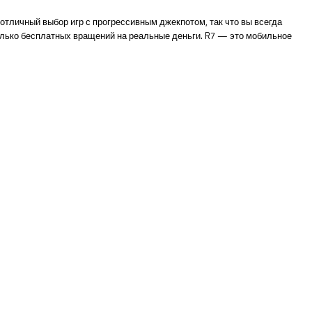
.
 отличный выбор игр с прогрессивным джекпотом, так что вы всегда
олько бесплатных вращений на реальные деньги. R7 — это мобильное