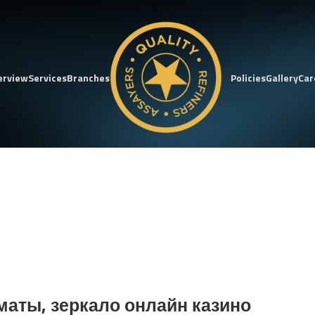
erview
Services
Branches
Policies
Gallery
Car
оматы, зеркало онлайн казино