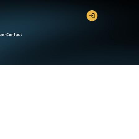
eer
Contact