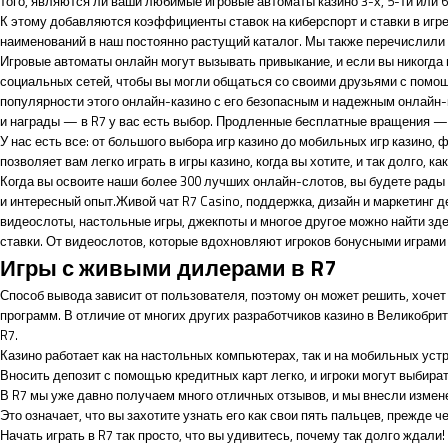
того, являются ли ваши любимые игровые автоматы казино 3-х, 5-ти или 6
К этому добавляются коэффициенты ставок на киберспорт и ставки в игр
наименований в наш постоянно растущий каталог. Мы также перечислили 5
Игровые автоматы онлайн могут вызывать привыкание, и если вы никогда н
социальных сетей, чтобы вы могли общаться со своими друзьями с помощь
популярности этого онлайн-казино с его безопасным и надежным онлайн-
и награды — в R7 у вас есть выбор. Продленные бесплатные вращения —
У нас есть все: от большого выбора игр казино до мобильных игр казино,
позволяет вам легко играть в игры казино, когда вы хотите, и так долго, как
Когда вы освоите наши более 300 лучших онлайн-слотов, вы будете рады
и интересный опыт.Живой чат R7 Casino, поддержка, дизайн и маркетинг д
видеослоты, настольные игры, джекпоты и многое другое можно найти зде
ставки. От видеослотов, которые вдохновляют игроков бонусными играми
Игры с живыми дилерами в R7
Способ вывода зависит от пользователя, поэтому он может решить, хочет
программ. В отличие от многих других разработчиков казино в Великобри
R7.
Казино работает как на настольных компьютерах, так и на мобильных уст
Вносить депозит с помощью кредитных карт легко, и игроки могут выбир
В R7 мы уже давно получаем много отличных отзывов, и мы внесли измене
Это означает, что вы захотите узнать его как свои пять пальцев, прежде ч
Начать играть в R7 так просто, что вы удивитесь, почему так долго ждали!