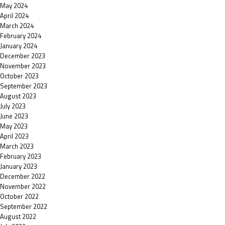
May 2024
April 2024
March 2024
February 2024
January 2024
December 2023
November 2023
October 2023
September 2023
August 2023
July 2023
June 2023
May 2023
April 2023
March 2023
February 2023
January 2023
December 2022
November 2022
October 2022
September 2022
August 2022