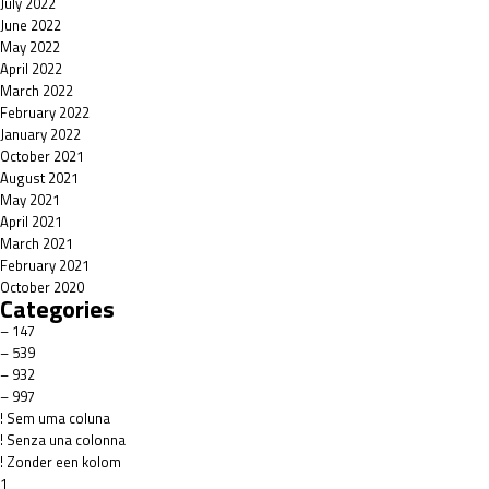
July 2022
June 2022
May 2022
April 2022
March 2022
February 2022
January 2022
October 2021
August 2021
May 2021
April 2021
March 2021
February 2021
October 2020
Categories
– 147
– 539
– 932
– 997
! Sem uma coluna
! Senza una colonna
! Zonder een kolom
1