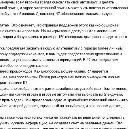
 рекомендуем всем игрокам всегда обновлять свой антивирус и делать
нной почты, и адрес электронной почты может быть повторно использован
ей учетной записи. И, наконец, R7 обеспечивает максимальную
там. Это означает, что страница поддержки этого казино обширна и
льно быстрым и простым. Наши игры также доступны для мобильных
лларов и бонус казино в размере 150 канадских долларов в виде второго
етка предлагает захватывающую альтернативу с гораздо более личным
 зону поддержки клиентов, и вам будет предоставлено дружелюбное и
чившим лицензии самых уважаемых юрисдикций. В R7 мы предлагаем
го обеспечения для казино.
ренних промо-кодов. Как многообещающее казино, R7 надеется
льшее, чем просто игры. Перед регистрацией важно обнаружить любые
иях в казино R7.
я тщательно отобранными играми на мобильных устройствах. Тем не менее,
Если вы хотите играть в игровые автоматы или выбирать из блэкджека,
тво прямо здесь! Мы предлагаем одну из крупнейших коллекций онлайн-игр,
 или второй депозит, сделанный на новый счет, и в основном дается,
ам также нравится их политика не принимать во внимание популярность.
олучить нужную информацию, не создавая счет на реальные деньги. Это
только начинает играть, или опытным игроком, вы всегда можете получить