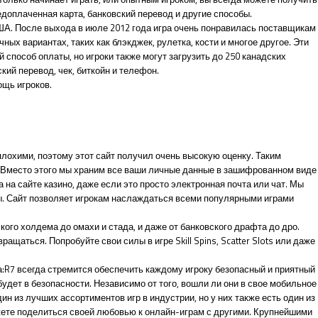
едоплаченная карта, банковский перевод и другие способы.
США. После выхода в июле 2012 года игра очень понравилась поставщикам
ых вариантах, таких как блэкджек, рулетка, кости и многое другое. Эти
способ оплаты, но игроки также могут загрузить до 250 канадских
ий перевод, чек, биткойн и телефон.
ощь игроков.
 плохими, поэтому этот сайт получил очень высокую оценку. Таким
т. Вместо этого мы храним все ваши личные данные в зашифрованном виде
на сайте казино, даже если это просто электронная почта или чат. Мы
ы. Сайт позволяет игрокам наслаждаться всеми популярными играми
ого холдема до омахи и стада, и даже от банковского драфта до дро.
ащаться. Попробуйте свои силы в игре Skill Spins, Scatter Slots или даже
R7 всегда стремится обеспечить каждому игроку безопасный и приятный
удет в безопасности. Независимо от того, вошли ли они в свое мобильное
н из лучших ассортиментов игр в индустрии, но у них также есть один из
можете поделиться своей любовью к онлайн-играм с другими. Крупнейшими