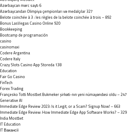
Azərbaycan mərc saytı 6
Azərbaycandan Olimpiya çempionları və medalçılar 327
Belote coinchée à 3 : les règles de la belote coinchée à trois – 892
Bonus LasVegas Casino Online 920
Bookkeeping
Bootcamp de programación
casino
casinomaxi
Codere Argentina
Codere Italy
‎Crazy Slots Casino App Storeda 138
Education
Fair Go Casino
FinTech
Forex Trading
Françesko Totti Mostbet Bukmeker şirkəti-nın yeni nümayəndəsi oldu – 247
Generative AI
Immediate Edge Review 2023: Is it Legit, or a Scam? Signup Now! – 663
Immediate Edge Review: How Immediate Edge App Software Works? – 329
India Mostbet
IT Education
IT Вакансії