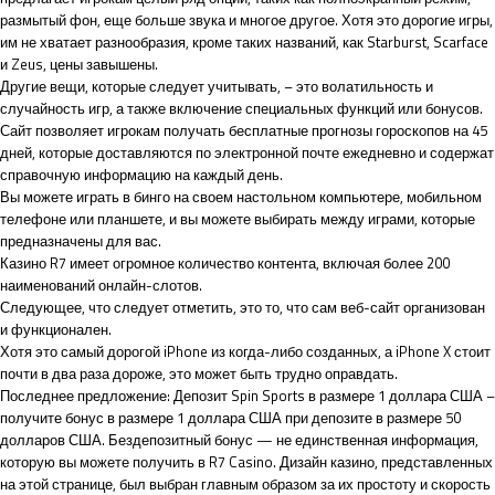
размытый фон, еще больше звука и многое другое. Хотя это дорогие игры,
им не хватает разнообразия, кроме таких названий, как Starburst, Scarface
и Zeus, цены завышены.
Другие вещи, которые следует учитывать, – это волатильность и
случайность игр, а также включение специальных функций или бонусов.
Сайт позволяет игрокам получать бесплатные прогнозы гороскопов на 45
дней, которые доставляются по электронной почте ежедневно и содержат
справочную информацию на каждый день.
Вы можете играть в бинго на своем настольном компьютере, мобильном
телефоне или планшете, и вы можете выбирать между играми, которые
предназначены для вас.
Казино R7 имеет огромное количество контента, включая более 200
наименований онлайн-слотов.
Следующее, что следует отметить, это то, что сам веб-сайт организован
и функционален.
Хотя это самый дорогой iPhone из когда-либо созданных, а iPhone X стоит
почти в два раза дороже, это может быть трудно оправдать.
Последнее предложение: Депозит Spin Sports в размере 1 доллара США –
получите бонус в размере 1 доллара США при депозите в размере 50
долларов США. Бездепозитный бонус — не единственная информация,
которую вы можете получить в R7 Casino. Дизайн казино, представленных
на этой странице, был выбран главным образом за их простоту и скорость