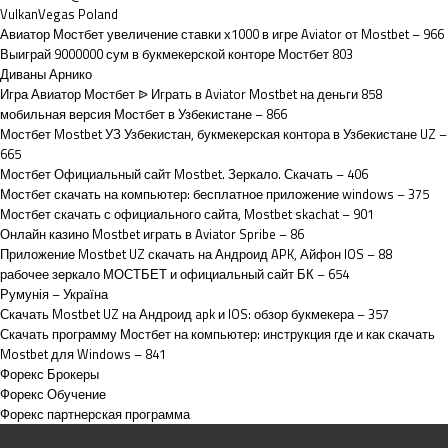
VulkanVegas Poland
Авиатор Мостбет увеличение ставки х1000 в игре Aviator от Mostbet – 966
Выиграй 9000000 сум в букмекерской конторе Мостбет 803
Диваны Арнико
Игра Авиатор Мостбет ᐉ Играть в Aviator Mostbet на деньги 858
мобильная версия Мостбет в Узбекистане – 866
Мостбет Mostbet УЗ Узбекистан, букмекерская контора в Узбекистане UZ –
665
Мостбет Официальный сайт Mostbet. Зеркало. Скачать – 406
Мостбет скачать на компьютер: бесплатное приложение windows – 375
Мостбет скачать с официального сайта, Mostbet skachat – 901
Онлайн казино Mostbet играть в Aviator Spribe – 86
Приложение Mostbet UZ скачать на Андроид APK, Айфон IOS – 88
рабочее зеркало МОСТБЕТ и официальный сайт БК – 654
Румунія – Україна
Скачать Mostbet UZ на Андроид apk и IOS: обзор букмекера – 357
Скачать программу Мостбет на компьютер: инструкция где и как скачать
Mostbet для Windows – 841
Форекс Брокеры
Форекс Обучение
Форекс партнерская программа