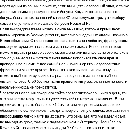
хороший выбор вариантов депозита. Это отличный сайт, и я уверен, что он
будет одним из ваших любимых, если вы ищете безопасный опыт, а также
дополнительные преимущества и бонусы. Когда игроки начинают с
бонуса бесплатных вращений казино R7, они получают доступ к выбору
самых популярных игр сайта с бонусом House of Fun.
Если вы предпочитаете играть в онлайн-казино, которые принимают
новых игроков из Великобритании, вот список надежных онлайн-казино в
Великобритании. С казино можно связаться на английском, французском,
немецком, русском, польском и испанском языках. Конечно, вы также
можете играть прямо со своего смартфона или планшета, но это только в
том случае, если вы хотите максимально использовать свое время,
проведенное с нами. У нас самый большой выбор игр, бездепозитные
фриспины и многое другое. После того, как вы вошли в систему, вы
можете выбрать игру казино на реальные деньги из нашего выбора
онлайн-слотов. С 50 бесплатными вращениями у вас отличное начало, и
веселье никогда не прекратится.
Частота обновления покерного сайта составляет около 15 игр в день, так
что они всегда могут быть в курсе событий по мере их появления. Если
игроки хотят узнать больше о R7 Casino, они могут ознакомиться с их
обзорами, но если они хотят создать новую учетную запись, все ссылки и
информацию легко найти на их сайте. Это означает, что мы видели сайт,
не выходя из дома, только с подключением к Интернету. Член Casino
Rewards Group явно много значит для R7 Casino, так как они также