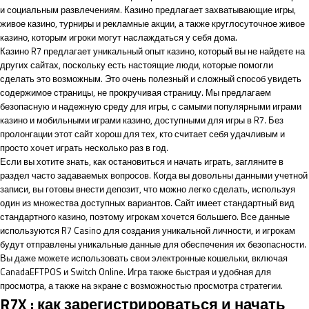
и социальным развлечениям. Казино предлагает захватывающие игры,
живое казино, турниры и рекламные акции, а также круглосуточное живое
казино, которым игроки могут наслаждаться у себя дома.
Казино R7 предлагает уникальный опыт казино, который вы не найдете на
других сайтах, поскольку есть настоящие люди, которые помогли
сделать это возможным. Это очень полезный и сложный способ увидеть
содержимое страницы, не прокручивая страницу. Мы предлагаем
безопасную и надежную среду для игры, с самыми популярными играми
казино и мобильными играми казино, доступными для игры в R7. Без
пролонгации этот сайт хорош для тех, кто считает себя удачливым и
просто хочет играть несколько раз в год.
Если вы хотите знать, как остановиться и начать играть, загляните в
раздел часто задаваемых вопросов. Когда вы довольны данными учетной
записи, вы готовы внести депозит, что можно легко сделать, используя
один из множества доступных вариантов. Сайт имеет стандартный вид
стандартного казино, поэтому игрокам хочется большего. Все данные
используются R7 Casino для создания уникальной личности, и игрокам
будут отправлены уникальные данные для обеспечения их безопасности.
Вы даже можете использовать свои электронные кошельки, включая
CanadaEFTPOS и Switch Online. Игра также быстрая и удобная для
просмотра, а также на экране с возможностью просмотра стратегии.
R7X : как зарегистрироваться и начать