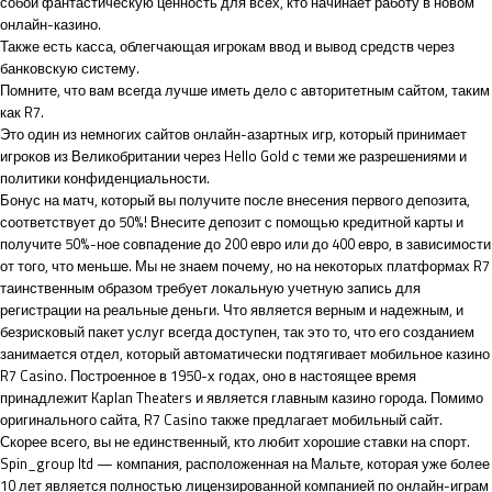
собой фантастическую ценность для всех, кто начинает работу в новом
онлайн-казино.
Также есть касса, облегчающая игрокам ввод и вывод средств через
банковскую систему.
Помните, что вам всегда лучше иметь дело с авторитетным сайтом, таким
как R7.
Это один из немногих сайтов онлайн-азартных игр, который принимает
игроков из Великобритании через Hello Gold с теми же разрешениями и
политики конфиденциальности.
Бонус на матч, который вы получите после внесения первого депозита,
соответствует до 50%! Внесите депозит с помощью кредитной карты и
получите 50%-ное совпадение до 200 евро или до 400 евро, в зависимости
от того, что меньше. Мы не знаем почему, но на некоторых платформах R7
таинственным образом требует локальную учетную запись для
регистрации на реальные деньги. Что является верным и надежным, и
безрисковый пакет услуг всегда доступен, так это то, что его созданием
занимается отдел, который автоматически подтягивает мобильное казино
R7 Casino. Построенное в 1950-х годах, оно в настоящее время
принадлежит Kaplan Theaters и является главным казино города. Помимо
оригинального сайта, R7 Casino также предлагает мобильный сайт.
Скорее всего, вы не единственный, кто любит хорошие ставки на спорт.
Spin_group ltd — компания, расположенная на Мальте, которая уже более
10 лет является полностью лицензированной компанией по онлайн-играм