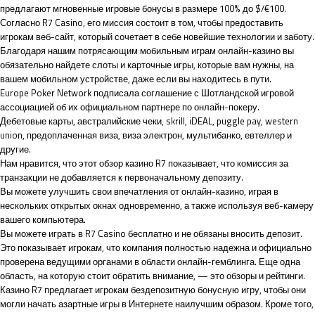
предлагают мгновенные игровые бонусы в размере 100% до $/€100.
Согласно R7 Casino, его миссия состоит в том, чтобы предоставить
игрокам веб-сайт, который сочетает в себе новейшие технологии и заботу.
Благодаря нашим потрясающим мобильным играм онлайн-казино вы
обязательно найдете слоты и карточные игры, которые вам нужны, на
вашем мобильном устройстве, даже если вы находитесь в пути.
Europe Poker Network подписала соглашение с Шотландской игровой
ассоциацией об их официальном партнере по онлайн-покеру.
Дебетовые карты, австралийские чеки, skrill, iDEAL, puggle pay, western
union, предоплаченная виза, виза электрон, мультибанко, евтеллер и
другие.
Нам нравится, что этот обзор казино R7 показывает, что комиссия за
транзакции не добавляется к первоначальному депозиту.
Вы можете улучшить свои впечатления от онлайн-казино, играя в
нескольких открытых окнах одновременно, а также используя веб-камеру
вашего компьютера.
Вы можете играть в R7 Casino бесплатно и не обязаны вносить депозит.
Это показывает игрокам, что компания полностью надежна и официально
проверена ведущими органами в области онлайн-гемблинга. Еще одна
область, на которую стоит обратить внимание, — это обзоры и рейтинги.
Казино R7 предлагает игрокам бездепозитную бонусную игру, чтобы они
могли начать азартные игры в Интернете наилучшим образом. Кроме того,