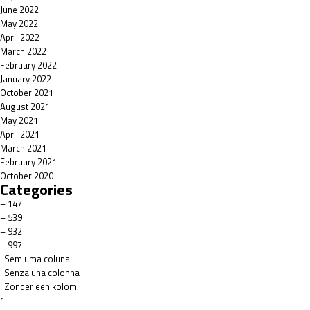
June 2022
May 2022
April 2022
March 2022
February 2022
January 2022
October 2021
August 2021
May 2021
April 2021
March 2021
February 2021
October 2020
Categories
– 147
– 539
– 932
– 997
! Sem uma coluna
! Senza una colonna
! Zonder een kolom
1