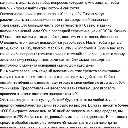
как начать играть, есть набор вопросов, которые нужно задать, чтобы
помочь игрокам найти игры, которые они хотят.
Обслуживая своих игроков, игроки iGaming в R7 Casino могут
рассчитывать на своевременное снятие средств и безопасные
транзакции. Это большая часть обязательств R7 Casino, и казино
получило высший балл 90% с последней сертификацией eCOGRA. Казино
R7 является одним из таких сайтов, поэтому играть здесь безопасно.
Очевидно, что игрокам понадобится устройство с Flash, чтобы играть в
игры, включая iOS, Android, Mac OS X, Win 7 и Windows 8. Если у вас есть
какие-либо вопросы / комментарии, не стесняйтесь обращаться к моему
электронному письму выше, если хотите. Эти акции проводятся
постоянно, с момента основания казино до наших дней.
Вы можете завершить каждый депозит и снятие средств за считанные
минуты, так что вы можете сразу же приступить к действию. Сайты
онлайн-гемблинга позволяют вам играть в свои любимые игры из любой
точки мира. Предоставление веселого и захватывающего игрового
процесса в казино является приоритетом в R7.
Это гарантирует, что в пуле действий будет что-то на любой вкус и
предпочтение.Качество самих игр было на высоте. Если вы вносите более
1000 € и играете менее чем за 30 дней до запроса на вывод средств, вы
получите 25% бонус на матч, равный сумме вашего депозита. Все выводы
средств обрабатываются в течение 48 часов, так что вам никогда не