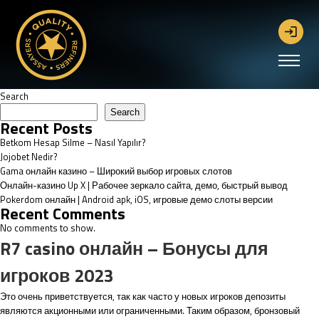
Search
Search
Recent Posts
Betkom Hesap Silme – Nasıl Yapılır?
Jojobet Nedir?
Gama онлайн казино – Широкий выбор игровых слотов
Онлайн-казино Up X | Рабочее зеркало сайта, демо, быстрый вывод
Pokerdom онлайн | Android apk, iOS, игровые демо слоты версии
Recent Comments
No comments to show.
R7 casino онлайн – Бонусы для
игроков 2023
Это очень приветствуется, так как часто у новых игроков депозиты
являются акционными или ограниченными. Таким образом, бронзовый