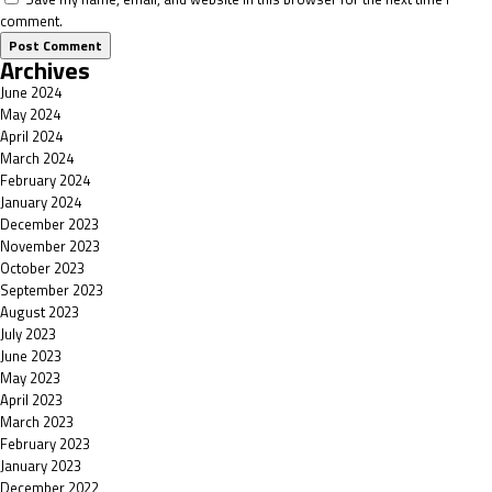
comment.
Archives
June 2024
May 2024
April 2024
March 2024
February 2024
January 2024
December 2023
November 2023
October 2023
September 2023
August 2023
July 2023
June 2023
May 2023
April 2023
March 2023
February 2023
January 2023
December 2022