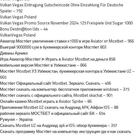
Vulkan Vegas Eintragung Gutscheincode Ohne Einzahlung Für Deutsche
Spieler – 792
Vulkan Vegas Poland
Vulkan Vegas Promo Source November 2024: 125 Freispiele Und Sogar 1000
Bonu Destin@tion Uds – 44
VulkanVegas Poland
Авиатор Мостбет увеличение ставки х1000 в игре Aviator от Mostbet – 966
Выиграй 9000000 сум в букмекерской конторе Мостбет 803
Диваны Арнико
Игра Авиатор Мостбет ᐉ Играть в Aviator Mostbet на деньги 858
мобильная версия Мостбет в Узбекистане – 866
Мостбет Mostbet УЗ Узбекистан, букмекерская контора в Узбекистане UZ –
665
Мостбет Официальный сайт Mostbet. Зеркало. Скачать – 406
Мостбет скачать на компьютер: бесплатное приложение windows – 375
Мостбет скачать с официального сайта, Mostbet skachat – 901
Онлайн казино Mostbet играть в Aviator Spribe – 86
Приложение Mostbet UZ скачать на Андроид APK, Айфон IOS – 88
рабочее зеркало МОСТБЕТ и официальный сайт БК – 654
Румунія – Україна
Скачать Mostbet UZ на Андроид apk и IOS: обзор букмекера – 357
Скачать программу Мостбет на компьютер: инструкция где и как скачать