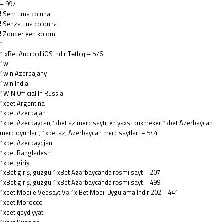
– 997
! Sem uma coluna
! Senza una colonna
! Zonder een kolom
1
1 xBet Android iOS indir Tətbiq – 576
1w
1win Azerbajany
1win India
1WIN Official In Russia
1xbet Argentina
1xbet Azerbajan
1xbet Azerbaycan,1xbet az merc saytı, en yaxsi bukmeker 1xbet Azerbaycan
merc oyunlari, 1xbet az, Azerbaycan merc saytlari – 544
1xbet Azerbaydjan
1xbet Bangladesh
1xbet giriş
1xBet giriş, güzgü 1 xBet Azərbaycanda rəsmi sayt – 207
1xBet giriş, güzgü 1 xBet Azərbaycanda rəsmi sayt – 499
1xbet Mobile Vebsayt Və 1x Bet Mobil Uygulama Indir 202 – 441
1xbet Morocco
1xbet qeydiyyat