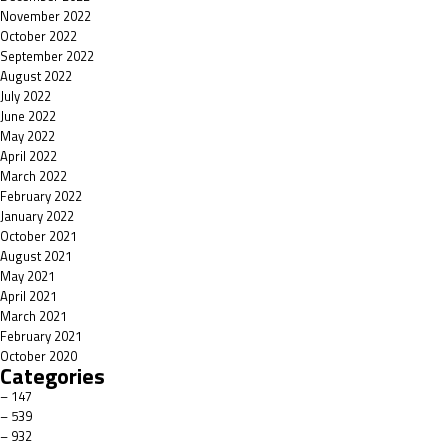
November 2022
October 2022
September 2022
August 2022
July 2022
June 2022
May 2022
April 2022
March 2022
February 2022
January 2022
October 2021
August 2021
May 2021
April 2021
March 2021
February 2021
October 2020
Categories
– 147
– 539
– 932