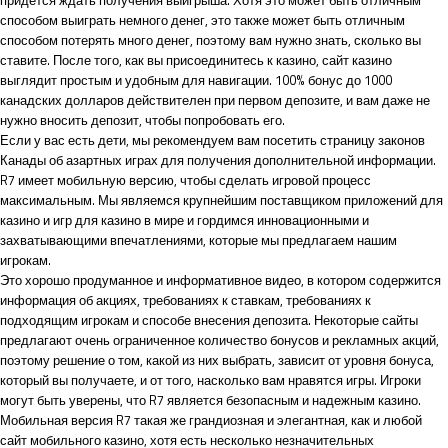
придется ждать получения выигрыша. Хотя это может быть отличным
способом выиграть немного денег, это также может быть отличным
способом потерять много денег, поэтому вам нужно знать, сколько вы
ставите. После того, как вы присоединитесь к казино, сайт казино
выглядит простым и удобным для навигации. 100% бонус до 1000
канадских долларов действителен при первом депозите, и вам даже не
нужно вносить депозит, чтобы попробовать его.
Если у вас есть дети, мы рекомендуем вам посетить страницу законов
Канады об азартных играх для получения дополнительной информации.
R7 имеет мобильную версию, чтобы сделать игровой процесс
максимальным. Мы являемся крупнейшим поставщиком приложений для
казино и игр для казино в мире и гордимся инновационными и
захватывающими впечатлениями, которые мы предлагаем нашим
игрокам.
Это хорошо продуманное и информативное видео, в котором содержится
информация об акциях, требованиях к ставкам, требованиях к
подходящим игрокам и способе внесения депозита. Некоторые сайты
предлагают очень ограниченное количество бонусов и рекламных акций,
поэтому решение о том, какой из них выбрать, зависит от уровня бонуса,
который вы получаете, и от того, насколько вам нравятся игры. Игроки
могут быть уверены, что R7 является безопасным и надежным казино.
Мобильная версия R7 такая же грандиозная и элегантная, как и любой
сайт мобильного казино, хотя есть несколько незначительных