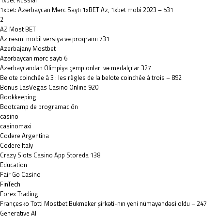
1xbet Russian
1xbet: Azərbaycan Mərc Saytı 1xBET Az, 1xbet mobi 2023 – 531
2
AZ Most BET
Az rəsmi mobil versiya və proqramı 731
Azerbajany Mostbet
Azərbaycan mərc saytı 6
Azərbaycandan Olimpiya çempionları və medalçılar 327
Belote coinchée à 3 : les règles de la belote coinchée à trois – 892
Bonus LasVegas Casino Online 920
Bookkeeping
Bootcamp de programación
casino
casinomaxi
Codere Argentina
Codere Italy
‎Crazy Slots Casino App Storeda 138
Education
Fair Go Casino
FinTech
Forex Trading
Françesko Totti Mostbet Bukmeker şirkəti-nın yeni nümayəndəsi oldu – 247
Generative AI