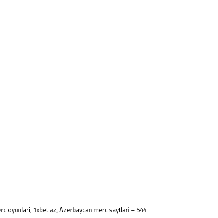
c oyunlari, 1xbet az, Azerbaycan merc saytlari – 544