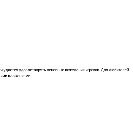
сети удается удовлетворять основные пожелания игроков. Для любителей
ными вложениями.