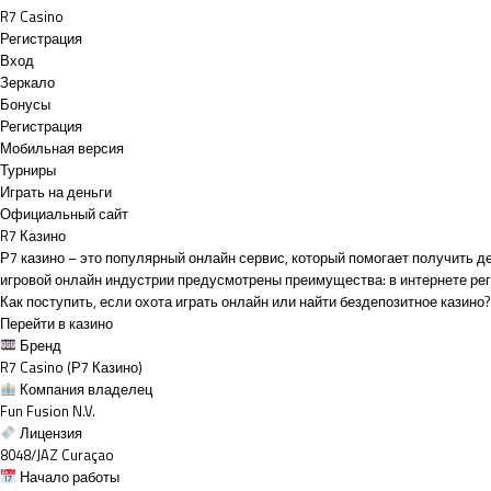
R7 Casino
Регистрация
Вход
Зеркало
Бонусы
Регистрация
Мобильная версия
Турниры
Играть на деньги
Официальный сайт
R7 Казино
Р7 казино – это популярный онлайн сервис, который помогает получить д
игровой онлайн индустрии предусмотрены преимущества: в интернете р
Как поступить, если охота играть онлайн или найти бездепозитное казино
Перейти в казино
Бренд
R7 Casino (Р7 Казино)
Компания владелец
Fun Fusion N.V.
Лицензия
8048/JAZ Curaçao
Начало работы