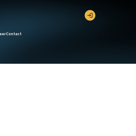
eer
Contact