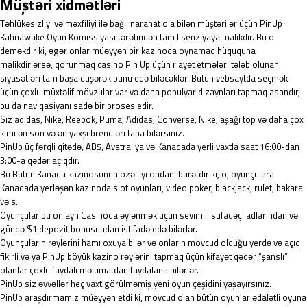
Müştəri xidmətləri
Təhlükəsizliyi və məxfiliyi ilə bağlı narahat ola bilən müştərilər üçün PinUp
Kahnawake Oyun Komissiyası tərəfindən tam lisenziyaya malikdir. Bu o
deməkdir ki, əgər onlar müəyyən bir kazinoda oynamaq hüququna
malikdirlərsə, qorunmaq
casino Pin Up
üçün riayət etmələri tələb olunan
siyasətləri tam başa düşərək bunu edə biləcəklər. Bütün vebsaytda seçmək
üçün çoxlu müxtəlif mövzular var və daha populyar dizaynları tapmaq asandır,
bu da naviqasiyanı sadə bir proses edir.
Siz adidas, Nike, Reebok, Puma, Adidas, Converse, Nike, aşağı top və daha çox
kimi ən son və ən yaxşı brendləri tapa bilərsiniz.
PinUp üç fərqli qitədə, ABŞ, Avstraliya və Kanadada yerli vaxtla saat 16:00-dan
3:00-a qədər açıqdır.
Bu Bütün Kanada kazinosunun özəlliyi ondan ibarətdir ki, o, oyunçulara
Kanadada yerləşən kazinoda slot oyunları, video poker, blackjack, rulet, bakara
və s.
Oyunçular bu onlayn Casinoda əylənmək üçün sevimli istifadəçi adlarından və
gündə $1 depozit bonusundan istifadə edə bilərlər.
Oyunçuların rəylərini hamı oxuya bilər və onların mövcud olduğu yerdə və açıq
fikirli və ya PinUp böyük kazino rəylərini tapmaq üçün kifayət qədər “şanslı”
olanlar çoxlu faydalı məlumatdan faydalana bilərlər.
PinUp siz əvvəllər heç vaxt görülməmiş yeni oyun çeşidini yaşayırsınız.
PinUp araşdırmamız müəyyən etdi ki, mövcud olan bütün oyunlar ədalətli oyuna