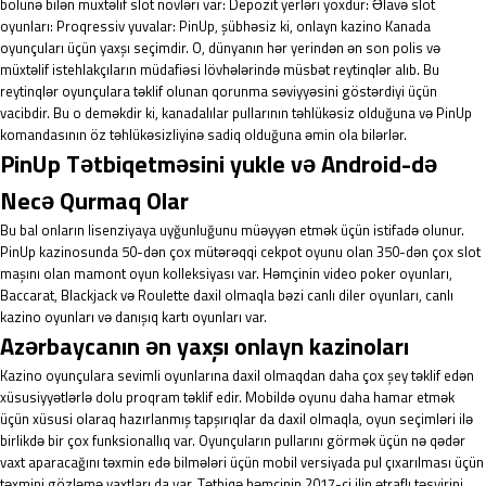
bölünə bilən müxtəlif slot növləri var: Depozit yerləri yoxdur: Əlavə slot
oyunları: Proqressiv yuvalar: PinUp, şübhəsiz ki, onlayn kazino Kanada
oyunçuları üçün yaxşı seçimdir. O, dünyanın hər yerindən ən son polis və
müxtəlif istehlakçıların müdafiəsi lövhələrində müsbət reytinqlər alıb. Bu
reytinqlər oyunçulara təklif olunan qorunma səviyyəsini göstərdiyi üçün
vacibdir. Bu o deməkdir ki, kanadalılar pullarının təhlükəsiz olduğuna və PinUp
komandasının öz təhlükəsizliyinə sadiq olduğuna əmin ola bilərlər.
PinUp Tətbiqetməsini yukle və Android-də
Necə Qurmaq Olar
Bu bal onların lisenziyaya uyğunluğunu müəyyən etmək üçün istifadə olunur.
PinUp kazinosunda 50-dən çox mütərəqqi cekpot oyunu olan 350-dən çox slot
maşını olan mamont oyun kolleksiyası var. Həmçinin video poker oyunları,
Baccarat, Blackjack və Roulette daxil olmaqla bəzi canlı diler oyunları, canlı
kazino oyunları və danışıq kartı oyunları var.
Azərbaycanın ən yaxşı onlayn kazinoları
Kazino oyunçulara sevimli oyunlarına daxil olmaqdan daha çox şey təklif edən
xüsusiyyətlərlə dolu proqram təklif edir. Mobildə oyunu daha hamar etmək
üçün xüsusi olaraq hazırlanmış tapşırıqlar da daxil olmaqla, oyun seçimləri ilə
birlikdə bir çox funksionallıq var. Oyunçuların pullarını görmək üçün nə qədər
vaxt aparacağını təxmin edə bilmələri üçün mobil versiyada pul çıxarılması üçün
təxmini gözləmə vaxtları da var. Tətbiqə həmçinin 2017-ci ilin ətraflı təsvirini