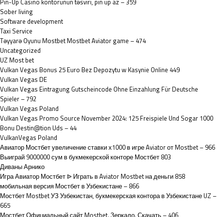
Pin-Up Casino kontorunun təsviri, pin up az – 359
Sober living
Software development
Taxi Service
Təyyarə Oyunu Mostbet Mostbet Aviator game – 474
Uncategorized
UZ Most bet
Vulkan Vegas Bonus 25 Euro Bez Depozytu w Kasynie Online 449
Vulkan Vegas DE
Vulkan Vegas Eintragung Gutscheincode Ohne Einzahlung Für Deutsche
Spieler – 792
Vulkan Vegas Poland
Vulkan Vegas Promo Source November 2024: 125 Freispiele Und Sogar 1000
Bonu Destin@tion Uds – 44
VulkanVegas Poland
Авиатор Мостбет увеличение ставки х1000 в игре Aviator от Mostbet – 966
Выиграй 9000000 сум в букмекерской конторе Мостбет 803
Диваны Арнико
Игра Авиатор Мостбет ᐉ Играть в Aviator Mostbet на деньги 858
мобильная версия Мостбет в Узбекистане – 866
Мостбет Mostbet УЗ Узбекистан, букмекерская контора в Узбекистане UZ –
665
Мостбет Официальный сайт Mostbet. Зеркало. Скачать – 406