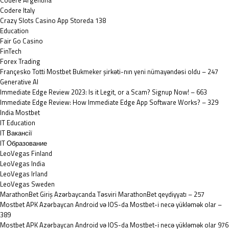
Codere Argentina
Codere Italy
‎Crazy Slots Casino App Storeda 138
Education
Fair Go Casino
FinTech
Forex Trading
Françesko Totti Mostbet Bukmeker şirkəti-nın yeni nümayəndəsi oldu – 247
Generative AI
Immediate Edge Review 2023: Is it Legit, or a Scam? Signup Now! – 663
Immediate Edge Review: How Immediate Edge App Software Works? – 329
India Mostbet
IT Education
IT Вакансії
IT Образование
LeoVegas Finland
LeoVegas India
LeoVegas Irland
LeoVegas Sweden
MarathonBet Giriş Azərbaycanda Təsviri MarathonBet qeydiyyatı – 257
Mostbet APK Azərbaycan Android və IOS-da Mostbet-i necə yükləmək olar –
389
Mostbet APK Azərbaycan Android və IOS-da Mostbet-i necə yükləmək olar 976