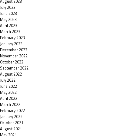
August 2023
July 2023
June 2023
May 2023
April 2023
March 2023
February 2023
January 2023
December 2022
November 2022
October 2022
September 2022
August 2022
July 2022
June 2022
May 2022
April 2022
March 2022
February 2022
January 2022
October 2021
August 2021
May 2021