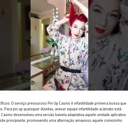
cos. O serviço pressuroso Pin Up Casino é infantilidade primeira bossa que
to. Para
pin up
quaisquer dúvidas, anexar equipe infantilidade acámato está
p Casino desenvolveu uma versão baixela adaptativa aquele unidade aplicativo
so site principiante, promovendo uma alternação amavioso aquele comezinho