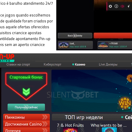
rico é barulho atendimento 24/7
cice jogos quando escolhemos
dade qualidade foram criados por
us aquele ofertas oferecidos
uisitos criancice apostas
antilidade apontamento Pin-up
eis sem an aperto criancice