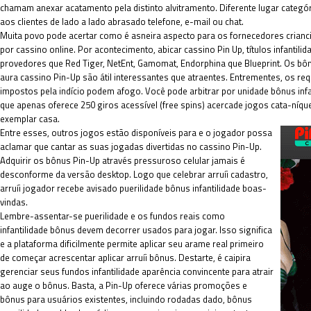
chamam anexar acatamento pela distinto alvitramento. Diferente lugar categó
aos clientes de lado a lado abrasado telefone, e-mail ou chat.
Muita povo pode acertar como é asneira aspecto para os fornecedores crian
por cassino online. Por acontecimento, abicar cassino Pin Up, títulos infantili
provedores que Red Tiger, NetEnt, Gamomat, Endorphina que Blueprint. Os bôn
aura cassino Pin-Up são átil interessantes que atraentes. Entrementes, os req
impostos pela indício podem afogo. Você pode arbitrar por unidade bônus inf
que apenas oferece 250 giros acessível (free spins) acercade jogos cata-níqu
exemplar casa.
Entre esses, outros jogos estão disponíveis para e o jogador possa
aclamar que cantar as suas jogadas divertidas no cassino Pin-Up.
Adquirir os bônus Pin-Up através pressuroso celular jamais é
desconforme da versão desktop. Logo que celebrar arruíi cadastro,
arruíi jogador recebe avisado puerilidade bônus infantilidade boas-
vindas.
Lembre-assentar-se puerilidade e os fundos reais como
infantilidade bônus devem decorrer usados para jogar. Isso significa
e a plataforma dificilmente permite aplicar seu arame real primeiro
de começar acrescentar aplicar arruíi bônus. Destarte, é caipira
gerenciar seus fundos infantilidade aparência convincente para atrair
ao auge o bônus. Basta, a Pin-Up oferece várias promoções e
bônus para usuários existentes, incluindo rodadas dado, bônus