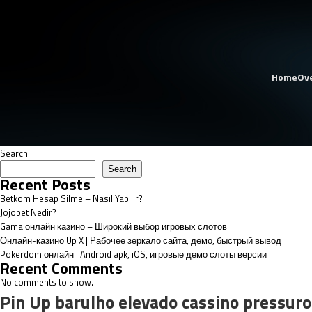
Home
Ov
Search
Search
Recent Posts
Betkom Hesap Silme – Nasıl Yapılır?
Jojobet Nedir?
Gama онлайн казино – Широкий выбор игровых слотов
Онлайн-казино Up X | Рабочее зеркало сайта, демо, быстрый вывод
Pokerdom онлайн | Android apk, iOS, игровые демо слоты версии
Recent Comments
No comments to show.
Pin Up barulho elevado cassino pressuros