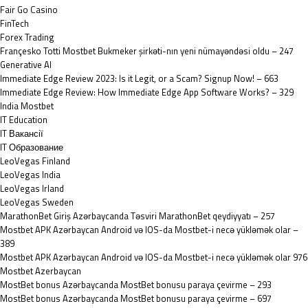
Fair Go Casino
FinTech
Forex Trading
Françesko Totti Mostbet Bukmeker şirkəti-nın yeni nümayəndəsi oldu – 247
Generative AI
Immediate Edge Review 2023: Is it Legit, or a Scam? Signup Now! – 663
Immediate Edge Review: How Immediate Edge App Software Works? – 329
India Mostbet
IT Education
IT Вакансії
IT Образование
LeoVegas Finland
LeoVegas India
LeoVegas Irland
LeoVegas Sweden
MarathonBet Giriş Azərbaycanda Təsviri MarathonBet qeydiyyatı – 257
Mostbet APK Azərbaycan Android və IOS-da Mostbet-i necə yükləmək olar –
389
Mostbet APK Azərbaycan Android və IOS-da Mostbet-i necə yükləmək olar 976
Mostbet Azerbaycan
MostBet bonus Azərbaycanda MostBet bonusu paraya çevirme – 293
MostBet bonus Azərbaycanda MostBet bonusu paraya çevirme – 697