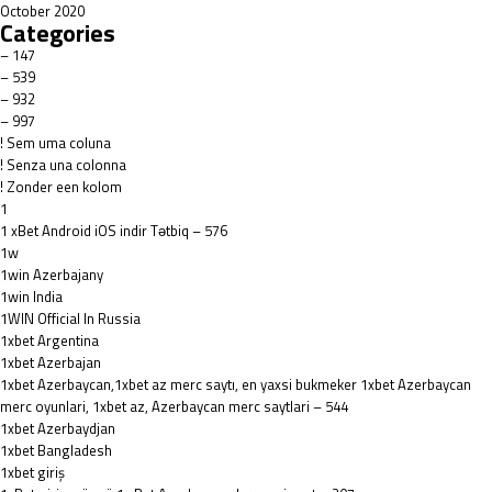
October 2020
Categories
– 147
– 539
– 932
– 997
! Sem uma coluna
! Senza una colonna
! Zonder een kolom
1
1 xBet Android iOS indir Tətbiq – 576
1w
1win Azerbajany
1win India
1WIN Official In Russia
1xbet Argentina
1xbet Azerbajan
1xbet Azerbaycan,1xbet az merc saytı, en yaxsi bukmeker 1xbet Azerbaycan
merc oyunlari, 1xbet az, Azerbaycan merc saytlari – 544
1xbet Azerbaydjan
1xbet Bangladesh
1xbet giriş