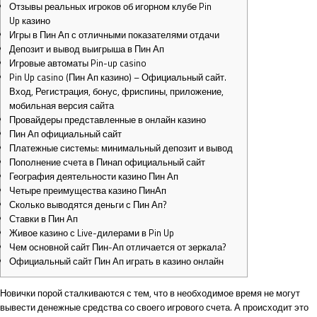
Отзывы реальных игроков об игорном клубе Pin
Up казино
Игры в Пин Ап с отличными показателями отдачи
Депозит и вывод выигрыша в Пин Ап
Игровые автоматы Pin-up casino
Pin Up casino (Пин Ап казино) – Официальный сайт.
Вход, Регистрация, бонус, фриспины, приложение,
мобильная версия сайта
Провайдеры представленные в онлайн казино
Пин Ап официальный сайт
Платежные системы: минимальный депозит и вывод
Пополнение счета в Пинап официальный сайт
География деятельности казино Пин Ап
Четыре преимущества казино ПинАп
Сколько выводятся деньги с Пин Ап?
Ставки в Пин Ап
Живое казино с Live-дилерами в Pin Up
Чем основной сайт Пин-Ап отличается от зеркала?
Официальный сайт Пин Ап играть в казино онлайн
Новички порой сталкиваются с тем, что в необходимое время не могут
вывести денежные средства со своего игрового счета. А происходит это