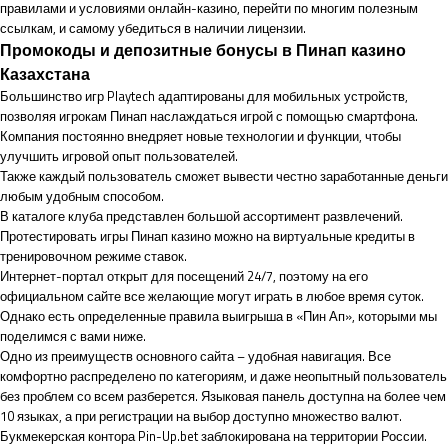
правилами и условиями онлайн-казино, перейти по многим полезным
ссылкам, и самому убедиться в наличии лицензии.
Промокоды и депозитные бонусы в Пинап казино
Казахстана
Большинство игр Playtech адаптированы для мобильных устройств,
позволяя игрокам Пинап наслаждаться игрой с помощью смартфона.
Компания постоянно внедряет новые технологии и функции, чтобы
улучшить игровой опыт пользователей.
Также каждый пользователь сможет вывести честно заработанные деньги
любым удобным способом.
В каталоге клуба представлен большой ассортимент развлечений.
Протестировать игры Пинап казино можно на виртуальные кредиты в
тренировочном режиме ставок.
Интернет-портал открыт для посещений 24/7, поэтому на его
официальном сайте все желающие могут играть в любое время суток.
Однако есть определенные правила выигрыша в «Пин Ап», которыми мы
поделимся с вами ниже.
Одно из преимуществ основного сайта – удобная навигация. Все
комфортно распределено по категориям, и даже неопытный пользователь
без проблем со всем разберется. Языковая панель доступна на более чем
10 языках, а при регистрации на выбор доступно множество валют.
Букмекерская контора Pin-Up.bet заблокирована на территории России.