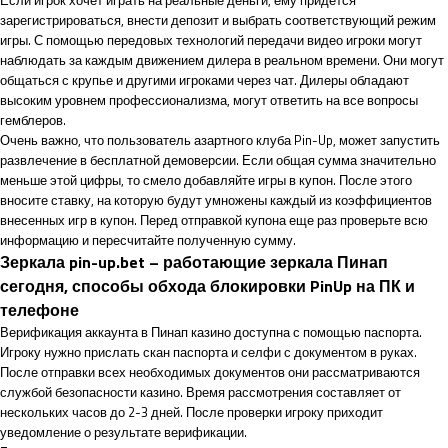
Если игрок хочет играть на реальные деньги, ему придется
зарегистрироваться, внести депозит и выбрать соответствующий режим
игры. С помощью передовых технологий передачи видео игроки могут
наблюдать за каждым движением дилера в реальном времени. Они могут
общаться с крупье и другими игроками через чат. Дилеры обладают
высоким уровнем профессионализма, могут ответить на все вопросы
гемблеров.
Очень важно, что пользователь азартного клуба Pin-Up, может запустить
развлечение в бесплатной демоверсии. Если общая сумма значительно
меньше этой цифры, то смело добавляйте игры в купон. После этого
вносите ставку, на которую будут умножены каждый из коэффициентов
внесенных игр в купон. Перед отправкой купона еще раз проверьте всю
информацию и пересчитайте полученную сумму.
Зеркала pin-up.bet – работающие зеркала Пинап
сегодня, способы обхода блокировки PinUp на ПК и
телефоне
Верификация аккаунта в Пинап казино доступна с помощью паспорта.
Игроку нужно прислать скан паспорта и селфи с документом в руках.
После отправки всех необходимых документов они рассматриваются
службой безопасности казино. Время рассмотрения составляет от
нескольких часов до 2-3 дней. После проверки игроку приходит
уведомление о результате верификации.