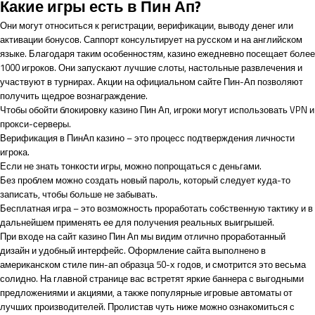
Какие игры есть в Пин Ап?
Они могут относиться к регистрации, верификации, выводу денег или
активации бонусов. Саппорт консультирует на русском и на английском
языке. Благодаря таким особенностям, казино ежедневно посещает более
1000 игроков. Они запускают лучшие слоты, настольные развлечения и
участвуют в турнирах. Акции на официальном сайте Пин-Ап позволяют
получить щедрое вознаграждение.
Чтобы обойти блокировку казино Пин Ап, игроки могут использовать VPN и
прокси-серверы.
Верификация в ПинАп казино – это процесс подтверждения личности
игрока.
Если не знать тонкости игры, можно попрощаться с деньгами.
Без проблем можно создать новый пароль, который следует куда-то
записать, чтобы больше не забывать.
Бесплатная игра – это возможность проработать собственную тактику и в
дальнейшем применять ее для получения реальных выигрышей.
При входе на сайт казино Пин Ап мы видим отлично проработанный
дизайн и удобный интерфейс. Оформление сайта выполнено в
американском стиле пин-ап образца 50-х годов, и смотрится это весьма
солидно. На главной странице вас встретят яркие баннера с выгодными
предложениями и акциями, а также популярные игровые автоматы от
лучших производителей. Пролистав чуть ниже можно ознакомиться с