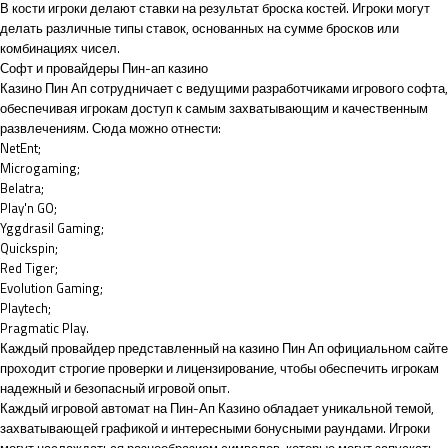
В кости игроки делают ставки на результат броска костей. Игроки могут
делать различные типы ставок, основанных на сумме бросков или
комбинациях чисел.
Софт и провайдеры Пин-ап казино
Казино Пин Ап сотрудничает с ведущими разработчиками игрового софта,
обеспечивая игрокам доступ к самым захватывающим и качественным
развлечениям. Сюда можно отнести:
NetEnt;
Microgaming;
Belatra;
Play'n GO;
Yggdrasil Gaming;
Quickspin;
Red Tiger;
Evolution Gaming;
Playtech;
Pragmatic Play.
Каждый провайдер представленный на казино Пин Ап официальном сайте
проходит строгие проверки и лицензирование, чтобы обеспечить игрокам
надежный и безопасный игровой опыт.
Каждый игровой автомат на Пин-Ап Казино обладает уникальной темой,
захватывающей графикой и интересными бонусными раундами. Игроки