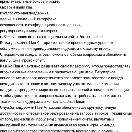
привлекательные бонусы и акции;
быстрые выплаты;
круглосуточная поддержка;
удобный мобильный интерфейс;
безопасность и конфиденциальность данных;
регулярные турниры и конкурсы;
гибкие условия игры на официальном сайте Pin-up казино.
Команда казино Пин Ап гордится своим превосходным уровнем
обслуживания и индивидуальным подходом к каждому игроку.
Специалисты всегда готовы помочь с любыми вопросами и обеспечить
наилучший игровой опыт.
Казино Пин Ап активно развивает свою платформу, чтобы предоставлять
игрокам самые современные и захватывающие игры. Регулярное
обновление игрового ассортимента позволяет пользователям всегда
находить что-то новое и по-настоящему увлекательное. Компания
следит за трендами в мире азартных развлечений и внедряет инновации,
чтобы удовлетворять запросы даже самых требовательных игроков.
Техническая поддержка и контакты сайта Пинап
Служба поддержки Пин-Ап казино обеспечивает круглосуточную
доступность и оперативное реагирование на запросы игроков. Независимо
от того, возникли ли проблемы с пополнением счета, выплатами
выигрышей или техническими нюансами во время игры, команда
специалистов всегда готова предоставить необходимую помощь и