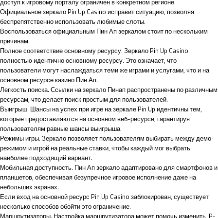
доступ к игровому порталу ограничен в конкретном регионе.
Официальное зеркало Pin Up Casino исправит ситуацию, позволяя
беспрепятственно использовать любимые слоты.
Воспользоваться официальным Пин Ап зеркалом стоит по нескольким
причинам.
Полное соответствие основному ресурсу. Зеркало Pin Up Casino
полностью идентично основному ресурсу. Это означает, что
пользователи могут наслаждаться теми же играми и услугами, что и на
основном ресурсе казино Пин Ап.
Легкость поиска. Ссылки на зеркало Пинап распространены по различным
ресурсам, что делает поиск простым для пользователей.
Выигрыш. Шансы на успех при игре на зеркале Pin Up идентичны тем,
которые предоставляются на основном веб-ресурсе, гарантируя
пользователям равные шансы выигрыша.
Режимы игры. Зеркало позволяет пользователям выбирать между демо-
режимом и игрой на реальные ставки, чтобы каждый мог выбрать
наиболее подходящий вариант.
Мобильная доступность. Пин Ап зеркало адаптировано для смартфонов и
планшетов, обеспечивая безупречное игровое исполнение даже на
небольших экранах.
Если вход на основной ресурс Pin Up Casino заблокирован, существует
несколько способов обойти это ограничение.
Маршрутизаторы. Настройка маршрутизатора может помочь изменить IP-