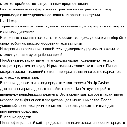
стол, который соответствует вашим предпочтениям.
Реалистичная атмосфера: живая трансляция создает атмосферу,
сравнимую с посещением настоящего игорного заведения.
Live Покер:
Турниры и кэш-игры: участвуйте в захватывающих турнирах и кэш-играх
с живыми дилерами.
Различные варианты покера: от техасского холдема до омахи, выбирайте
свою любимую версию и соревнуйтесь за призы.
Интерактивное общение: общайтесь с дилером и другими игроками за
столом, делая игру еще более яркой.
Пин Ап казино гарантирует, что каждый найдет идеальную live игру,
которая придется по вкусу. Игры с живым человеком в казино Пин-ап
создают захватывающий контент, предоставляя множество вариантов
для тех, кто ценит азарт.
Внесение депозита и вывод средств с платформы Pin Up Casino
Для начала игры на деньги на сайте казино Пин Ап нужно пройти
процедуру верификации аккаунта. Это важный шаг, который гарантирует
безопасность финансов и предотвращает мошенничество. После
успешной верификации игрок сможет вносить депозиты и выводить
выигранные средства.
Внесение средств
Пинап официальный сайт предоставляет возможность внесения средств