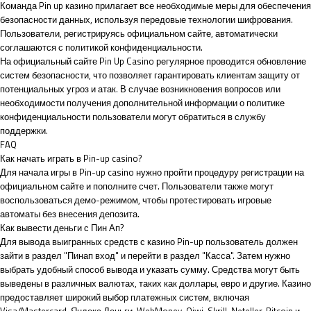
Команда Pin up казино прилагает все необходимые меры для обеспечения
безопасности данных, используя передовые технологии шифрования.
Пользователи, регистрируясь официальном сайте, автоматически
соглашаются с политикой конфиденциальности.
На официальный сайте Pin Up Casino регулярное проводится обновление
систем безопасности, что позволяет гарантировать клиентам защиту от
потенциальных угроз и атак. В случае возникновения вопросов или
необходимости получения дополнительной информации о политике
конфиденциальности пользователи могут обратиться в службу
поддержки.
FAQ
Как начать играть в Pin-up casino?
Для начала игры в Pin-up casino нужно пройти процедуру регистрации на
официальном сайте и пополните счет. Пользователи также могут
воспользоваться демо-режимом, чтобы протестировать игровые
автоматы без внесения депозита.
Как вывести деньги с Пин Ап?
Для вывода выигранных средств с казино Pin-up пользователь должен
зайти в раздел "Пинап вход" и перейти в раздел "Касса". Затем нужно
выбрать удобный способ вывода и указать сумму. Средства могут быть
выведены в различных валютах, таких как доллары, евро и другие. Казино
предоставляет широкий выбор платежных систем, включая