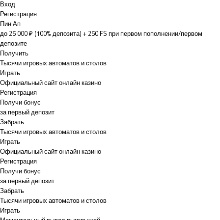
Вход
Регистрация
Пин Ап
до 25 000 ₽ (100% депозита) + 250 FS при первом пополнении/первом
депозите
Получить
Тысячи игровых автоматов и столов
Играть
Официальный сайт онлайн казино
Регистрация
Получи бонус
за первый депозит
Забрать
Тысячи игровых автоматов и столов
Играть
Официальный сайт онлайн казино
Регистрация
Получи бонус
за первый депозит
Забрать
Тысячи игровых автоматов и столов
Играть