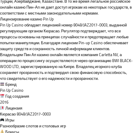
Турции, Азербайджане, Казахстане. В то же время легальное российское
онлайн казино Пин-Ап не дает доступ игрокам из некоторых государств, в
соответствии с местными законодательными нормами.
Лицензирование казино Pin Up
Pin Up Casino обладает лицензией номер 8048/JAZ2017-0003, выданной
регулирующим органом Кюрасао. Регулятор подтверждает, что все
процессы основаны на принципах случайности и предотвращает любые
попытки манипуляции. Благодаря лицензии Pin-up Casino обеспечивает
защиту средств и сохранность личной информации клиентов.
Владельцем Пин Ап казино онлайн является компания Carletta NV, а
операции по процессингу осуществляются через организацию BWI BLACK-
WOOD LTD, зарегистрированную на Кипре. Владелец игорного клуба
сохраняет прозрачность и подтвердил свою финансовую способность,
что свидетельствует о его надежности и прозрачности.
Бренд
Pin Up Casino
Год создания
2016
Лицензия
Кюрасао 8048/JAZ2017-0003
Игры
Разнообразие слотов и столовых игр
Бонусы