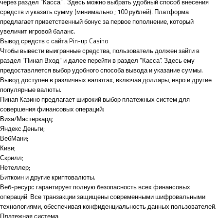
через раздел "Касса" . Здесь можно выбрать удобный способ внесения
средств и указать сумму (минимально ; 100 рублей). Платформа
предлагает приветственный бонус за первое пополнение, который
увеличит игровой баланс.
Вывод средств с сайта Pin-up Casino
Чтобы вывести выигранные средства, пользователь должен зайти в
раздел "Пинап Вход" и далее перейти в раздел “Касса”. Здесь ему
предоставляется выбор удобного способа вывода и указание суммы.
Вывод доступен в различных валютах, включая доллары, евро и другие
популярные валюты.
Пинап Казино предлагает широкий выбор платежных систем для
совершения финансовых операций:
Виза/Мастеркард;
Яндекс.Деньги;
ВебМани;
Киви;
Скрилл;
Нетеллер;
Биткоин и другие криптовалюты.
Веб-ресурс гарантирует полную безопасность всех финансовых
операций. Все транзакции защищены современными шифровальными
технологиями, обеспечивая конфиденциальность данных пользователей.
Платежная система