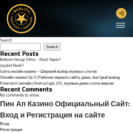
Search
Search
Recent Posts
Betkom Hesap Silme – Nasıl Yapılır?
Jojobet Nedir?
Gama онлайн казино – Широкий выбор игровых слотов
Онлайн-казино Up X | Рабочее зеркало сайта, демо, быстрый вывод
Pokerdom онлайн | Android apk, iOS, игровые демо слоты версии
Recent Comments
No comments to show.
Пин Ап Казино Официальный Сайт:
Вход и Регистрация на сайте
Вход
Регистрация