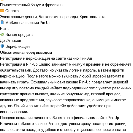
Приветственный бонус и фриспины
Оплата
Электронные деньги, Банковские переводы, Криптовалюта
Мобильная версия Pin Up
Есть
Вывод средств
До 24 часов
Верификация
Обязательна перед выводом
Регистрация и верификация на сайте казино Пин Ап
Регистрация в Pin-Up Casino занимает минимум времени и не обременяет
обязательствами. Достаточно указать логин и пароль, а затем пройти
верификацию. После этого можно выбирать любой игровой автомат и
начинать играть. Официальный сайт казино Pin-Up предлагает широкий
выбор игр, поэтому каждый найдет подходящий слот с учетом различных
критериев: процент выплат, наличие бонусных игр, игровой процесс,
акционные предложения, звуковое сопровождение, анимация и многое
другое. Яркий и понятный интерфейс добавляет удобства при
использовании.
Процесс создания личного кабинета на официальном сайте Pin-Up
В личном кабинете казино Pin-up, доступном сразу после регистрации,
пользователи находят удобное и многофункциональное пространство