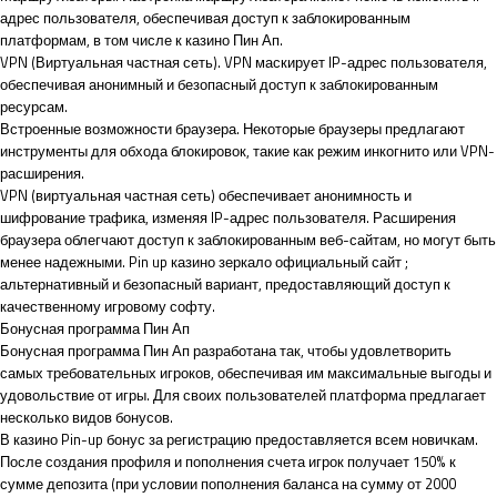
адрес пользователя, обеспечивая доступ к заблокированным
платформам, в том числе к казино Пин Ап.
VPN (Виртуальная частная сеть). VPN маскирует IP-адрес пользователя,
обеспечивая анонимный и безопасный доступ к заблокированным
ресурсам.
Встроенные возможности браузера. Некоторые браузеры предлагают
инструменты для обхода блокировок, такие как режим инкогнито или VPN-
расширения.
VPN (виртуальная частная сеть) обеспечивает анонимность и
шифрование трафика, изменяя IP-адрес пользователя. Расширения
браузера облегчают доступ к заблокированным веб-сайтам, но могут быть
менее надежными. Pin up казино зеркало официальный сайт ;
альтернативный и безопасный вариант, предоставляющий доступ к
качественному игровому софту.
Бонусная программа Пин Ап
Бонусная программа Пин Ап разработана так, чтобы удовлетворить
самых требовательных игроков, обеспечивая им максимальные выгоды и
удовольствие от игры. Для своих пользователей платформа предлагает
несколько видов бонусов.
В казино Pin-up бонус за регистрацию предоставляется всем новичкам.
После создания профиля и пополнения счета игрок получает 150% к
сумме депозита (при условии пополнения баланса на сумму от 2000