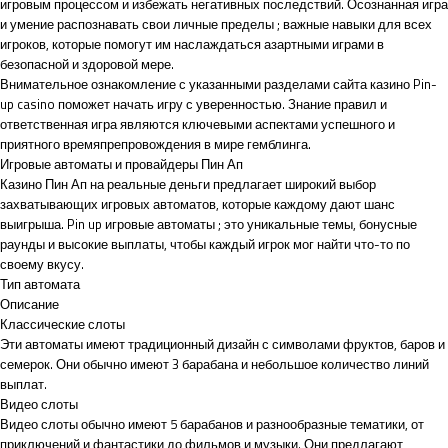
игровым процессом и избежать негативных последствий. Осознанная игра
и умение распознавать свои личные пределы ; важные навыки для всех
игроков, которые помогут им наслаждаться азартными играми в
безопасной и здоровой мере.
Внимательное ознакомление с указанными разделами сайта казино Pin-
up casino поможет начать игру с уверенностью. Знание правил и
ответственная игра являются ключевыми аспектами успешного и
приятного времяпрепровождения в мире гемблинга.
Игровые автоматы и провайдеры Пин Ап
Казино Пин Ап на реальные деньги предлагает широкий выбор
захватывающих игровых автоматов, которые каждому дают шанс
выигрыша. Pin up игровые автоматы ; это уникальные темы, бонусные
раунды и высокие выплаты, чтобы каждый игрок мог найти что-то по
своему вкусу.
Тип автомата
Описание
Классические слоты
Эти автоматы имеют традиционный дизайн с символами фруктов, баров и
семерок. Они обычно имеют 3 барабана и небольшое количество линий
выплат.
Видео слоты
Видео слоты обычно имеют 5 барабанов и разнообразные тематики, от
приключений и фантастики до фильмов и музыки. Они предлагают