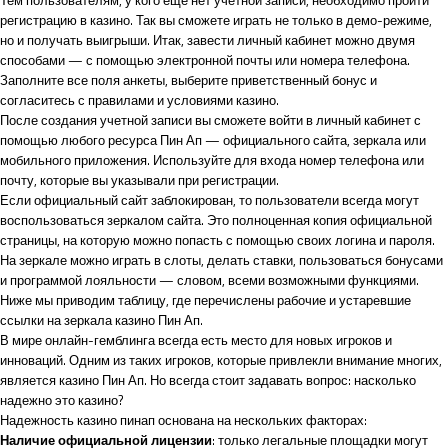
Тем пользователям, у кого еще нет учетной записи, необходимо пройти
регистрацию в казино. Так вы сможете играть не только в демо-режиме,
но и получать выигрыши. Итак, завести личный кабинет можно двумя
способами — с помощью электронной почты или номера телефона.
Заполните все поля анкеты, выберите приветственный бонус и
согласитесь с правилами и условиями казино.
После создания учетной записи вы сможете войти в личный кабинет с
помощью любого ресурса Пин Ап — официального сайта, зеркала или
мобильного приложения. Используйте для входа номер телефона или
почту, которые вы указывали при регистрации.
Если официальный сайт заблокирован, то пользователи всегда могут
воспользоваться зеркалом сайта. Это полноценная копия официальной
страницы, на которую можно попасть с помощью своих логина и пароля.
На зеркале можно играть в слоты, делать ставки, пользоваться бонусами
и программой лояльности — словом, всеми возможными функциями.
Ниже мы приводим таблицу, где перечислены рабочие и устаревшие
ссылки на зеркала казино Пин Ап.
В мире онлайн-гемблинга всегда есть место для новых игроков и
инноваций. Одним из таких игроков, которые привлекли внимание многих,
является казино Пин Ап. Но всегда стоит задавать вопрос: насколько
надежно это казино?
Надежность казино пинап основана на нескольких факторах:
Наличие официальной лицензии
: только легальные площадки могут