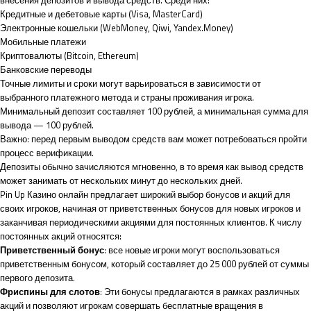
внесения депозитов и вывода средств. Среди них:
Кредитные и дебетовые карты (Visa, MasterCard)
Электронные кошельки (WebMoney, Qiwi, Yandex.Money)
Мобильные платежи
Криптовалюты (Bitcoin, Ethereum)
Банковские переводы
Точные лимиты и сроки могут варьироваться в зависимости от
выбранного платежного метода и страны проживания игрока.
Минимальный депозит составляет 100 рублей, а минимальная сумма для
вывода — 100 рублей.
Важно: перед первым выводом средств вам может потребоваться пройти
процесс верификации.
Депозиты обычно зачисляются мгновенно, в то время как вывод средств
может занимать от нескольких минут до нескольких дней.
Pin Up Казино онлайн предлагает широкий выбор бонусов и акций для
своих игроков, начиная от приветственных бонусов для новых игроков и
заканчивая периодическими акциями для постоянных клиентов. К числу
постоянных акций относятся:
Приветственный бонус
: все новые игроки могут воспользоваться
приветственным бонусом, который составляет до 25 000 рублей от суммы
первого депозита.
Фриспины для слотов
: Эти бонусы предлагаются в рамках различных
акций и позволяют игрокам совершать бесплатные вращения в