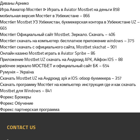
Диваны Арнико
Игра Авиатор Мостбет ᐉ Играть в Aviator Mostbet на деньги 858
мобильная версия Мостбет в Узбекистане – 866
Мостбет Mostbet УЗ Узбекистан, букмекерская контора в Узбекистане UZ –
665
Мостбет Официальный сайт Mostbet. Зеркало. Скачать – 406
Мостбет скачать на компьютер: бесплатное приложение windows – 375
Мостбет скачать с официального сайта, Mostbet skachat – 901
Онлайн казино Mostbet играть в Aviator Spribe – 86
Приложение Mostbet UZ скачать на Андроид APK, Айфон IOS – 88
рабочее зеркало МОСТБЕТ и официальный сайт БК – 654
Румунія – Україна
Скачать Mostbet UZ на Андроид apk и IOS: обзор букмекера – 357
Скачать программу Мостбет на компьютер: инструкция где и как скачать
Mostbet для Windows – 841
Форекс Брокеры
Форекс Обучение
Форекс партнерская программа
CONTACT US