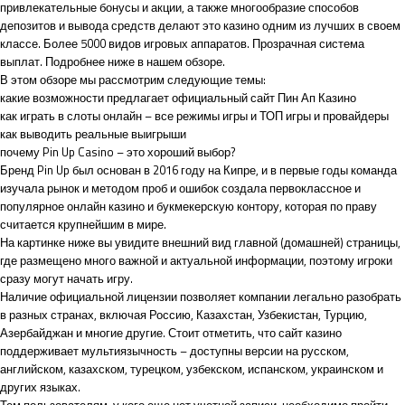
привлекательные бонусы и акции, а также многообразие способов
депозитов и вывода средств делают это казино одним из лучших в своем
классе. Более 5000 видов игровых аппаратов. Прозрачная система
выплат. Подробнее ниже в нашем обзоре.
В этом обзоре мы рассмотрим следующие темы:
какие возможности предлагает официальный сайт Пин Ап Казино
как играть в слоты онлайн – все режимы игры и ТОП игры и провайдеры
как выводить реальные выигрыши
почему Pin Up Casino – это хороший выбор?
Бренд Pin Up был основан в 2016 году на Кипре, и в первые годы команда
изучала рынок и методом проб и ошибок создала первоклассное и
популярное онлайн казино и букмекерскую контору, которая по праву
считается крупнейшим в мире.
На картинке ниже вы увидите внешний вид главной (домашней) страницы,
где размещено много важной и актуальной информации, поэтому игроки
сразу могут начать игру.
Наличие официальной лицензии позволяет компании легально разобрать
в разных странах, включая Россию, Казахстан, Узбекистан, Турцию,
Азербайджан и многие другие. Стоит отметить, что сайт казино
поддерживает мультиязычность – доступны версии на русском,
английском, казахском, турецком, узбекском, испанском, украинском и
других языках.