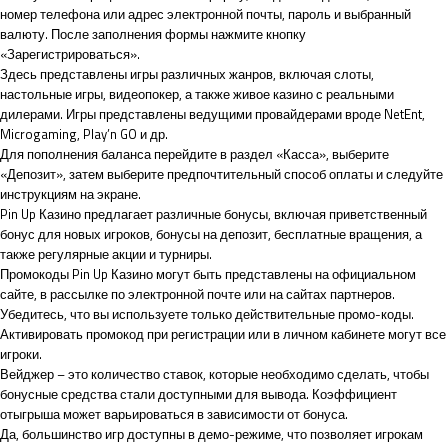
номер телефона или адрес электронной почты, пароль и выбранный
валюту. После заполнения формы нажмите кнопку
«Зарегистрироваться».
Здесь представлены игры различных жанров, включая слоты,
настольные игры, видеопокер, а также живое казино с реальными
дилерами. Игры представлены ведущими провайдерами вроде NetEnt,
Microgaming, Play’n GO и др.
Для пополнения баланса перейдите в раздел «Касса», выберите
«Депозит», затем выберите предпочтительный способ оплаты и следуйте
инструкциям на экране.
Pin Up Казино предлагает различные бонусы, включая приветственный
бонус для новых игроков, бонусы на депозит, бесплатные вращения, а
также регулярные акции и турниры.
Промокоды Pin Up Казино могут быть представлены на официальном
сайте, в рассылке по электронной почте или на сайтах партнеров.
Убедитесь, что вы используете только действительные промо-коды.
Активировать промокод при регистрации или в личном кабинете могут все
игроки.
Вейджер – это количество ставок, которые необходимо сделать, чтобы
бонусные средства стали доступными для вывода. Коэффициент
отыгрыша может варьироваться в зависимости от бонуса.
Да, большинство игр доступны в демо-режиме, что позволяет игрокам