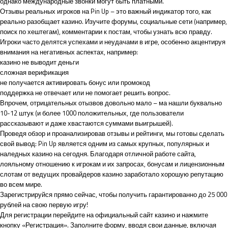
однако международные звонки могут быть платными.
Отзывы реальных игроков на Pin Up – это важный индикатор того, как
реально разобщает казино. Изучите форумы, социальные сети (например,
поиск по хештегам), комментарии к постам, чтобы узнать всю правду.
Игроки часто делятся успехами и неудачами в игре, особенно акцентируя
внимания на негативных аспектах, например:
казино не выводит деньги
сложная верификация
не получается активировать бонус или промокод
поддержка не отвечает или не помогает решить вопрос.
Впрочем, отрицательных отызвов довольно мало – ма нашли буквально
10-12 штук (и более 1000 положительных, где пользователи
рассказывают и даже хвастаются суммами выигрышей).
Проведя обзор и проанализировав отзывы и рейтинги, мы готовы сделать
свой вывод: Pin Up является одним из самых крупных, популярных и
наледных казино на сегодня. Благодаря отличной работе сайта,
лояльному отношению к игрокам и их запросах, бонусам и лицензионным
слотам от ведущих провайдеров казино заработало хорошую репутацию
во всем мире.
Зарегистрируйся прямо сейчас, чтобы получить гарантированно до 25 000
рублей на свою первую игру!
Для регистрации перейдите на официальный сайт казино и нажмите
кнопку «Регистрация». Заполните форму, вводя свои данные, включая