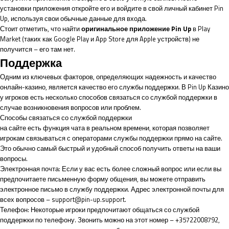
установки приложения откройте его и войдите в свой личный кабинет Pin
Up, используя свои обычные данные для входа.
Стоит отметить, что найти
оригинальное приложение Pin Up
в Play
Market (таких как Google Play и App Store для Apple устройств) не
получится – его там нет.
Поддержка
Одним из ключевых факторов, определяющих надежность и качество
онлайн-казино, является качество его службы поддержки. В Pin Up Казино
у игроков есть несколько способов связаться со службой поддержки в
случае возникновения вопросов или проблем.
Способы связаться со службой поддержки
на сайте есть функция чата в реальном времени, которая позволяет
игрокам связываться с операторами службы поддержки прямо на сайте.
Это обычно самый быстрый и удобный способ получить ответы на ваши
вопросы.
Электронная почта: Если у вас есть более сложный вопрос или если вы
предпочитаете письменную форму общения, вы можете отправить
электронное письмо в службу поддержки. Адрес электронной почты для
всех вопросов –
support@pin-up.support
.
Телефон: Некоторые игроки предпочитают общаться со службой
поддержки по телефону. Звонить можно на этот номер – +35722008792,