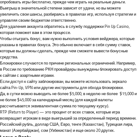
опробовать игры бесплатно, прежде чем играть на реальные деньги.
Выигрыш в значительной степени зависит от удачи, но вы можете
увеличить свои шансы, разбираясь в правилах игр, используя стратегии и
управляя своим бюджетом ответственно.
Для удаления аккаунта обратитесь в службу поддержки Pin Up Casino,
которая поможет вам в этом процессе.
Чтобы отыграть бонус, вам нужно выполнить условия вейджера, которые
указаны в правилах бонуса. Это обычно включает в себя сумму ставок,
которые вы должны сделать, прежде чем сможете вывести бонусные
средства.
Блокировки случаются по причине региональных ограничений. Например,
в России по требованию РКН провайдеры вынуждены блокировать доступ
к сайтам с азартными играми.
Если доступ к сайту заблокирован, вы можете использовать зеркало
сайта Pin-Up, VPN или другие инструменты для обхода блокировки.
Да, в сутки можно выводить не более $5,000, в неделю не более $15,000 и
не более $45,000 за календарный месяц (для каждой валюты
рассчитывается эквивалентная сумма по текущему курсу).
RTP (Return to Player) — это процент от всех ставок, которые игра
возвращает игрокам в виде выигрышей за определенный период времени.
Российский рубль, доллар США, Евро, тенге (Казахстан), Турецкая лира,
манат (Азербайджан), сом (Узбекистан) и еще около 20 других.