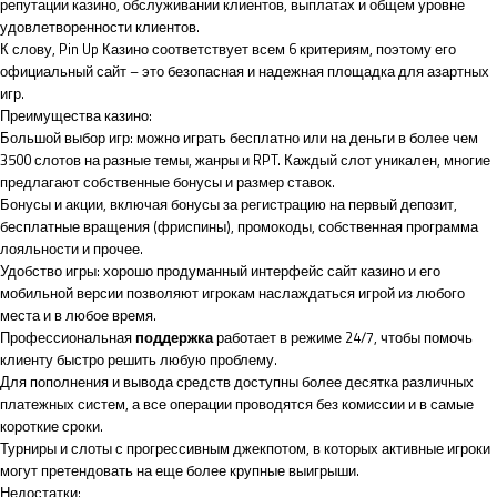
репутации казино, обслуживании клиентов, выплатах и общем уровне
удовлетворенности клиентов.
К слову, Pin Up Казино соответствует всем 6 критериям, поэтому его
официальный сайт – это безопасная и надежная площадка для азартных
игр.
Преимущества казино:
Большой выбор игр: можно играть бесплатно или на деньги в более чем
3500 слотов на разные темы, жанры и RPT. Каждый слот уникален, многие
предлагают собственные бонусы и размер ставок.
Бонусы и акции, включая бонусы за регистрацию на первый депозит,
бесплатные вращения (фриспины), промокоды, собственная программа
лояльности и прочее.
Удобство игры: хорошо продуманный интерфейс сайт казино и его
мобильной версии позволяют игрокам наслаждаться игрой из любого
места и в любое время.
Профессиональная
поддержка
работает в режиме 24/7, чтобы помочь
клиенту быстро решить любую проблему.
Для пополнения и вывода средств доступны более десятка различных
платежных систем, а все операции проводятся без комиссии и в самые
короткие сроки.
Турниры и слоты с прогрессивным джекпотом, в которых активные игроки
могут претендовать на еще более крупные выигрыши.
Недостатки: