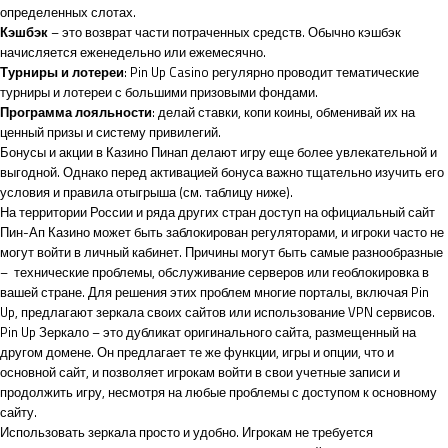
определенных слотах.
Кэшбэк
– это возврат части потраченных средств. Обычно кэшбэк
начисляется еженедельно или ежемесячно.
Турниры и лотереи
: Pin Up Casino регулярно проводит тематические
турниры и лотереи с большими призовыми фондами.
Программа лояльности
: делай ставки, копи коины, обменивай их на
ценный призы и систему привилегий.
Бонусы и акции в Казино Пинап делают игру еще более увлекательной и
выгодной. Однако перед активацией бонуса важно тщательно изучить его
условия и правила отыгрыша (см. таблицу ниже).
На территории России и ряда других стран доступ на официальный сайт
Пин-Ап Казино может быть заблокирован регуляторами, и игроки часто не
могут войти в личный кабинет. Причины могут быть самые разнообразные
– технические проблемы, обслуживание серверов или геоблокировка в
вашей стране. Для решения этих проблем многие порталы, включая Pin
Up, предлагают зеркала своих сайтов или использование VPN сервисов.
Pin Up Зеркало – это дубликат оригинального сайта, размещенный на
другом домене. Он предлагает те же функции, игры и опции, что и
основной сайт, и позволяет игрокам войти в свои учетные записи и
продолжить игру, несмотря на любые проблемы с доступом к основному
сайту.
Использовать зеркала просто и удобно. Игрокам не требуется