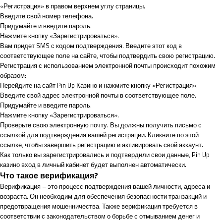
«Регистрация» в правом верхнем углу страницы.
Введите свой номер телефона.
Придумайте и введите пароль.
Нажмите кнопку «Зарегистрироваться».
Вам придет SMS с кодом подтверждения. Введите этот код в
соответствующее поле на сайте, чтобы подтвердить свою регистрацию.
Регистрация с использованием электронной почты происходит похожим
образом:
Перейдите на сайт Pin Up Казино и нажмите кнопку «Регистрация».
Введите свой адрес электронной почты в соответствующее поле.
Придумайте и введите пароль.
Нажмите кнопку «Зарегистрироваться».
Проверьте свою электронную почту. Вы должны получить письмо с
ссылкой для подтверждения вашей регистрации. Кликните по этой
ссылке, чтобы завершить регистрацию и активировать свой аккаунт.
Как только вы зарегистрировались и подтвердили свои данные, Pin Up
казино вход в личный кабинет будет выполнен автоматически.
Что такое верификация?
Верификация – это процесс подтверждения вашей личности, адреса и
возраста. Он необходим для обеспечения безопасности транзакций и
предотвращения мошенничества. Также верификация требуется в
соответствии с законодательством о борьбе с отмыванием денег и