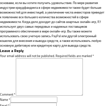
основами, если вы хотите получить удовольствие. По мере развития
индустрии краудфандинга в сфере недвижимости также будет больше
возможностей для инвестиций, а увеличение числа инвесторов приведет
к появлению все большего количества возможностей в сфере
недвижимости. Когда дело доходит до сайтов азартных онлайн-игр, R7
использует двух самых передовых и надежных поставщиков
программного обеспечения в мире онлайн-игр. Вы также можете
использовать свою учетную запись PayPal или другой электронный
кошелек для внесения и вывода средств, а также использовать любую
основную дебетовую или кредитную карту для вывода средств.
Leave a Reply
Your email address will not be published.
Required fields are marked
*
Comment
*
Name
*
Email
*