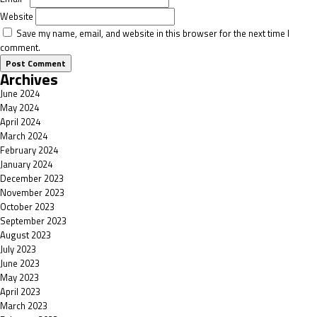
Website
Save my name, email, and website in this browser for the next time I
comment.
Archives
June 2024
May 2024
April 2024
March 2024
February 2024
January 2024
December 2023
November 2023
October 2023
September 2023
August 2023
July 2023
June 2023
May 2023
April 2023
March 2023