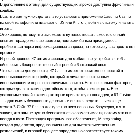
В дополнение к этому, для существующих игроков доступны фриспины и
кэшбэк.
Все, что вам нужно сделать, это установить приложение Casumo Casino
на свой телефон или планшет с iOS или Android, войти в систему и начать
играть!
Это хорошо, потому что вы сможете путешествовать вместе с онлайн-
опытом гораздо меньше времени, чем если бы вам приходилось
пробираться через информационные запросы, на которые у вас просто нет
времени.
Игровой процесс R7 оптимизирован для мобильных устройств, чтобы
обеспечить беспрепятственный игровой и банковский опыт.
Что касается доступности, R7 Casino имеет относительно простой в
использовании интерфейс, который отличается постоянным
использованием хорошо различимых значков. Есть несколько факторов,
которые делают казино достойным того, чтобы в него играть. Все
уважаемые онлайн-казино, которые приветствуют канадцев, и R7 Casino
— одно иметь безопасные депозиты и снятие средств — чего еще
желать?. Сайт R7 Casino доступен во всех основных браузерах, а это
значит, что вам не нужно беспокоиться о совместимости, потому что они
всегда в пути. Поставщик программного обеспечения, Microgaming,
создал ряд слотов, предназначенных для высококачественных
развлечений, и игровой процесс определенно соответствует такому