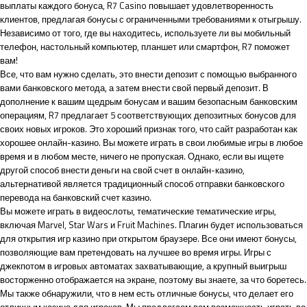
выплаты каждого бонуса, R7 Casino повышает удовлетворенность
клиентов, предлагая бонусы с ограниченными требованиями к отыгрышу.
Независимо от того, где вы находитесь, используете ли вы мобильный
телефон, настольный компьютер, планшет или смартфон, R7 поможет
вам!
Все, что вам нужно сделать, это внести депозит с помощью выбранного
вами банковского метода, а затем внести свой первый депозит. В
дополнение к вашим щедрым бонусам и вашим безопасным банковским
операциям, R7 предлагает 5 соответствующих депозитных бонусов для
своих новых игроков. Это хороший признак того, что сайт разработан как
хорошее онлайн-казино. Вы можете играть в свои любимые игры в любое
время и в любом месте, ничего не пропуская. Однако, если вы ищете
другой способ внести деньги на свой счет в онлайн-казино,
альтернативой является традиционный способ отправки банковского
перевода на банковский счет казино.
Вы можете играть в видеослоты, тематические тематические игры,
включая Marvel, Star Wars и Fruit Machines. Плагин будет использоваться
для открытия игр казино при открытом браузере. Все они имеют бонусы,
позволяющие вам претендовать на лучшее во время игры. Игры с
джекпотом в игровых автоматах захватывающие, а крупный выигрыш
восторженно отображается на экране, поэтому вы знаете, за что боретесь.
Мы также обнаружили, что в нем есть отличные бонусы, что делает его