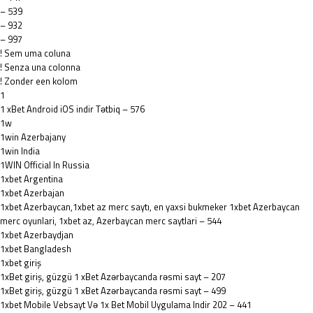
– 539
– 932
– 997
! Sem uma coluna
! Senza una colonna
! Zonder een kolom
1
1 xBet Android iOS indir Tətbiq – 576
1w
1win Azerbajany
1win India
1WIN Official In Russia
1xbet Argentina
1xbet Azerbajan
1xbet Azerbaycan,1xbet az merc saytı, en yaxsi bukmeker 1xbet Azerbaycan
merc oyunlari, 1xbet az, Azerbaycan merc saytlari – 544
1xbet Azerbaydjan
1xbet Bangladesh
1xbet giriş
1xBet giriş, güzgü 1 xBet Azərbaycanda rəsmi sayt – 207
1xBet giriş, güzgü 1 xBet Azərbaycanda rəsmi sayt – 499
1xbet Mobile Vebsayt Və 1x Bet Mobil Uygulama Indir 202 – 441