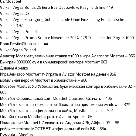
UZ Most bet
Vulkan Vegas Bonus 25 Euro Bez Depozytu w Kasynie Online 449
Vulkan Vegas DE
Vulkan Vegas Eintragung Gutscheincode Ohne Einzahlung Für Deutsche
Spieler – 792
Vulkan Vegas Poland
Vulkan Vegas Promo Source November 2024: 125 Freispiele Und Sogar 1000
Bonu Destin@tion Uds – 44
VulkanVegas Poland
Авиатор Мостбет увеличение ставки х1000 в игре Aviator от Mostbet – 966
Выиграй 9000000 сум в букмекерской конторе Мостбет 803
Диваны Арнико
Игра Авиатор Мостбет ᐉ Играть в Aviator Mostbet на деньги 858
мобильная версия Мостбет в Узбекистане – 866
Мостбет Mostbet УЗ Узбекистан, букмекерская контора в Узбекистане UZ –
665
Мостбет Официальный сайт Mostbet. Зеркало. Скачать – 406
Мостбет скачать на компьютер: бесплатное приложение windows – 375
Мостбет скачать с официального сайта, Mostbet skachat – 901
Онлайн казино Mostbet играть в Aviator Spribe – 86
Приложение Mostbet UZ скачать на Андроид APK, Айфон IOS – 88
рабочее зеркало МОСТБЕТ и официальный сайт БК – 654
Румунія – Україна