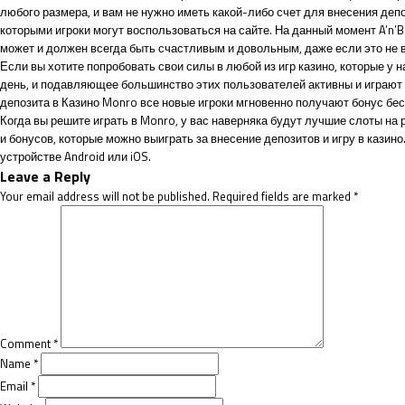
любого размера, и вам не нужно иметь какой-либо счет для внесения деп
которыми игроки могут воспользоваться на сайте. На данный момент A’n’B
может и должен всегда быть счастливым и довольным, даже если это не 
Если вы хотите попробовать свои силы в любой из игр казино, которые у
день, и подавляющее большинство этих пользователей активны и играют 
депозита в Казино Monro все новые игроки мгновенно получают бонус бесп
Когда вы решите играть в Monro, у вас наверняка будут лучшие слоты на
и бонусов, которые можно выиграть за внесение депозитов и игру в кази
устройстве Android или iOS.
Leave a Reply
Your email address will not be published.
Required fields are marked
*
Comment
*
Name
*
Email
*