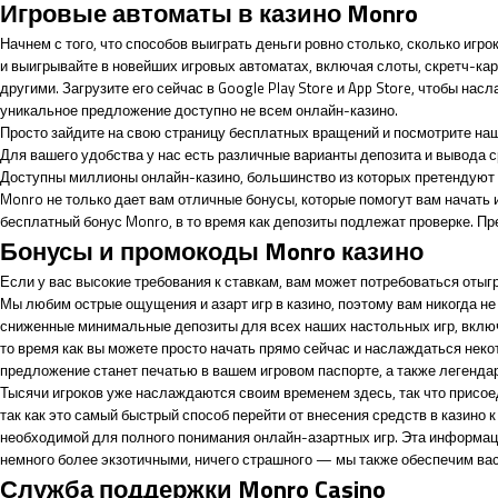
Игровые автоматы в казино Monro
Начнем с того, что способов выиграть деньги ровно столько, сколько игр
и выигрывайте в новейших игровых автоматах, включая слоты, скретч-карт
другими. Загрузите его сейчас в Google Play Store и App Store, чтобы н
уникальное предложение доступно не всем онлайн-казино.
Просто зайдите на свою страницу бесплатных вращений и посмотрите наш
Для вашего удобства у нас есть различные варианты депозита и вывода ср
Доступны миллионы онлайн-казино, большинство из которых претендуют 
Monro не только дает вам отличные бонусы, которые помогут вам начать 
бесплатный бонус Monro, в то время как депозиты подлежат проверке. П
Бонусы и промокоды Monro казино
Если у вас высокие требования к ставкам, вам может потребоваться отыгр
Мы любим острые ощущения и азарт игр в казино, поэтому вам никогда не
сниженные минимальные депозиты для всех наших настольных игр, включая
то время как вы можете просто начать прямо сейчас и наслаждаться неко
предложение станет печатью в вашем игровом паспорте, а также легенда
Тысячи игроков уже наслаждаются своим временем здесь, так что присо
так как это самый быстрый способ перейти от внесения средств в казино
необходимой для полного понимания онлайн-азартных игр. Эта информаци
немного более экзотичными, ничего страшного — мы также обеспечим вас
Служба поддержки Monro Casino