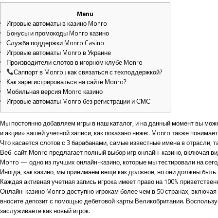
Menu
Игровые автоматы в казино Monro
Бонусы и промокоды Monro казино
Служба поддержки Monro Casino
Игровые автоматы Monro в Украине
Производители слотов в игорном клубе Monro
Саппорт в Monro : как связаться с техподдержкой?
Как зарегистрироваться на сайте Monro?
Мобильная версия Monro казино
Игровые автоматы Monro без регистрации и СМС
Мы постоянно добавляем игры в наш каталог, и на данный момент вы мо
и акции» вашей учетной записи, как показано ниже:. Monro также понимает,
Что касается слотов с 3 барабанами, самые известные имена в отрасли, та
Веб-сайт Monro предлагает полный выбор игр онлайн-казино, включая ви
Monro — одно из лучших онлайн-казино, которые мы тестировали на сег
Иногда, как казино, мы принимаем вещи как должное, но они должны быт
Каждая активная учетная запись игрока имеет право на 100% приветственны
Онлайн-казино Monro доступно игрокам более чем в 50 странах, включая 
вносите депозит с помощью дебетовой карты Великобритании. Воспольз
заслуживаете как новый игрок.