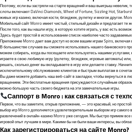
Поэтому, если вы застряли на старте вращений и ваш выигрыш невелик, т
слоты включают DaVinci Diamonds, Wheel of Fortune, Sizzling Hot, Starbur
живых игр казино, включая кости, блэкджек, рулетку и многое другое. M
Мобильный сайт Monro имеет чистый, стильный дизайн и предлагает те же 
После того, как вы нашли игру, в которую хотите играть, у вас есть возмо
Здесь будет простой в использовании список наиболее часто задаваемых в
Приложение Monro дает вам доступ ко всем вашим играм Spins, включая 
В большинстве случаев вы сможете использовать нашего банковского пр
можем собирать, когда вы посещаете или пользуетесь нашими услугами, 
играете в свою любимую игру (рулетку, блэкджек, игровые автоматы) или
решать, сколько денег вы вкладываете в игру или делаете ставку. Начн
исключительному обслуживанию клиентов и быстрым выплатам в сочета
Вы даже можете добавить наш веб-сайт в закладки, чтобы вернуться в 
вращением. Эти бесплатные вращения присуждаются случайным образом п
можно большую часть своего бюджета на эти замечательные игры.
Саппорт в Monro : как связаться с тех
Первое, что вы заметите, открыв приложение, — это красивый, но простой
выбор игр Monro дополняется удовлетворительным выбором игр самого вы
развлечений в онлайн-казино Monro уже сегодня. Мы быстро примем все 
игровой опыт лучшим в мире. Какими бы ни были ваши интересы, вы обязат
Как зарегистрироваться на сайте Monro?