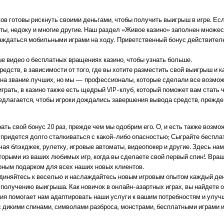
оков готовы рискнуть своими деньгами, чтобы получить выигрыш в игре. Ес
ы, недоку и многие другие. Наш раздел «Живое казино» заполнен множеств
аслаждаться мобильными играми на ходу. Приветственный бонус действителе
е видео о бесплатных вращениях казино, чтобы узнать больше.
едств, в зависимости от того, где вы хотите разместить свой выигрыш и 
на звание лучших, но мы — профессионалы, которые сделали все возмож
играть, в казино также есть щедрый VIP-клуб, который поможет вам стать
редлагается, чтобы игроки дождались завершения вывода средств, прежд
ать свой бонус 20 раз, прежде чем мы одобрим его. О, и есть также возм
 придется долго сталкиваться с какой-либо опасностью; Сыграйте бесплат
 блэкджек, рулетку, игровые автоматы, видеопокер и другие. Здесь намн
торыми из ваших любимых игр, когда вы сделаете свой первый спин!. Вращ
рным подарком для всех наших новых клиентов.
единяйтесь к веселью и наслаждайтесь новым игровым опытом каждый ден
 к получению выигрыша. Как новичок в онлайн-азартных играх, вы найдет
я помогает нам адаптировать наши услуги к вашим потребностям и улучш
 дикими спинами, символами разброса, монстрами, бесплатными играми и