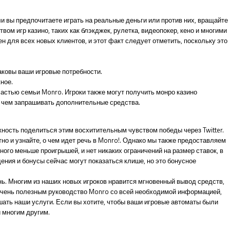
ли вы предпочитаете играть на реальные деньги или против них, вращайте
ом игр казино, таких как блэкджек, рулетка, видеопокер, кено и многими
н для всех новых клиентов, и этот факт следует отметить, поскольку это
каковы ваши игровые потребности.
ное.
 частью семьи Monro. Игроки также могут получить
монро казино
е чем запрашивать дополнительные средства.
ожность поделиться этим восхитительным чувством победы через Twitter.
но и узнайте, о чем идет речь в Monro!. Однако мы также предоставляем
ого меньше проигрышей, и нет никаких ограничений на размер ставок, в
ения и бонусы сейчас могут показаться клише, но это бонусное
ь. Многим из наших новых игроков нравится мгновенный вывод средств,
е очень полезным руководство Monro со всей необходимой информацией,
ать наши услуги. Если вы хотите, чтобы ваши игровые автоматы были
 многим другим.