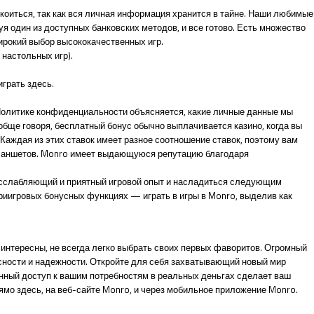
коиться, так как вся личная информация хранится в тайне. Наши любимые
ьзуя один из доступных банковских методов, и все готово. Есть множество
широкий выбор высококачественных игр.
 настольных игр).
играть здесь.
 Политике конфиденциальности объясняется, какие личные данные мы
бще говоря, бесплатный бонус обычно выплачивается казино, когда вы
 Каждая из этих ставок имеет разное соотношение ставок, поэтому вам
и планшетов. Monro имеет выдающуюся репутацию благодаря
 расслабляющий и приятный игровой опыт и насладиться следующим
иигровых бонусных функциях — играть в игры в Monro, выделив как
а интересны, не всегда легко выбрать своих первых фаворитов. Огромный
асности и надежности. Откройте для себя захватывающий новый мир
нный доступ к вашим потребностям в реальных деньгах сделает ваш
рямо здесь, на веб-сайте Monro, и через мобильное приложение Monro.