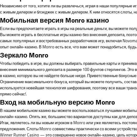
Независимо от того, хотите ли вы развлечься, играя в наши популярные игр
с живым дилером и блэкджек с живым дилером. К ним относятся слоты, на
Мобильная версия Monro казино
Если вы предпочитаете играть в игры на реальные деньги, вы можете по
Вы можете играть в бесплатные игры казино без внесения депозита, поэт
самых популярных и востребованных разработчиков игр, включая Novomat
опыт онлайн-казино. В Monro есть все, что вам может понадобиться, будь
Зеркало Monro
Чтобы победить в игре, вы должны выбирать правильные карты и принимат
внесения минимального депозита в размере 100 фунтов стерлингов. Это в
в казино, которую вы не найдете больше нигде. Приветственные бонусные
Ограничение максимального бонуса, который вы можете получить, состав
используется новейшая технология шифрования, поэтому все ваши транза
прямо сейчас!.
Вход на мобильную версию Monro
В нашем мобильном казино вы можете воспользоваться лучшими мобильным
онлайн-казино. Опять же, большинство вариантов доступны как для депози
Итак, являетесь ли вы новым игроком в Monro или уже являетесь постоя
предложения. Слоты Monro совместимы практически со всеми устройствами
Winner Runner Casino — это совершенно новое онлайн-казино, цель кото