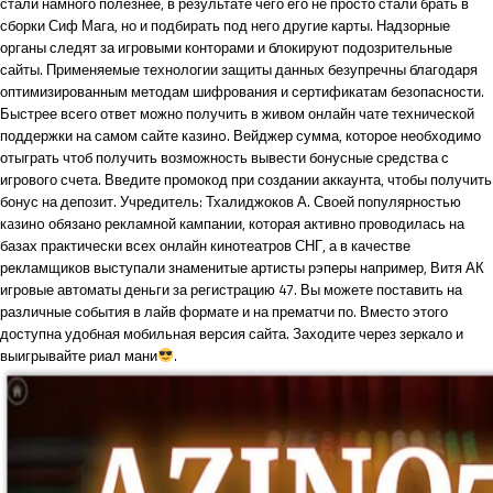
стали намного полезнее, в результате чего его не просто стали брать в
сборки Сиф Мага, но и подбирать под него другие карты. Надзорные
органы следят за игровыми конторами и блокируют подозрительные
сайты. Применяемые технологии защиты данных безупречны благодаря
оптимизированным методам шифрования и сертификатам безопасности.
Быстрее всего ответ можно получить в живом онлайн чате технической
поддержки на самом сайте кaзинo. Вейджер сумма, которое необходимо
отыграть чтоб получить возможность вывести бонусные средства с
игрового счета. Введите промокод при создании аккаунта, чтобы получить
бонус на депозит. Учредитель: Тхалиджоков А. Своей популярностью
кaзинo обязано рекламной кампании, которая активно проводилась на
базах практически всех онлайн кинотеатров СНГ, а в качестве
рекламщиков выступали знаменитые артисты рэперы например, Витя АК
игровые автоматы деньги за регистрацию
47. Вы можете поставить на
различные события в лайв формате и на прематчи по. Вместо этого
доступна удобная мобильная версия сайта. Заходите через зеркало и
выигрывайте риал мани
.