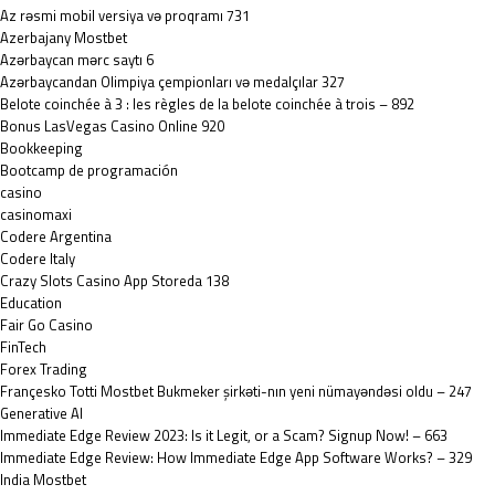
Az rəsmi mobil versiya və proqramı 731
Azerbajany Mostbet
Azərbaycan mərc saytı 6
Azərbaycandan Olimpiya çempionları və medalçılar 327
Belote coinchée à 3 : les règles de la belote coinchée à trois – 892
Bonus LasVegas Casino Online 920
Bookkeeping
Bootcamp de programación
casino
casinomaxi
Codere Argentina
Codere Italy
‎Crazy Slots Casino App Storeda 138
Education
Fair Go Casino
FinTech
Forex Trading
Françesko Totti Mostbet Bukmeker şirkəti-nın yeni nümayəndəsi oldu – 247
Generative AI
Immediate Edge Review 2023: Is it Legit, or a Scam? Signup Now! – 663
Immediate Edge Review: How Immediate Edge App Software Works? – 329
India Mostbet