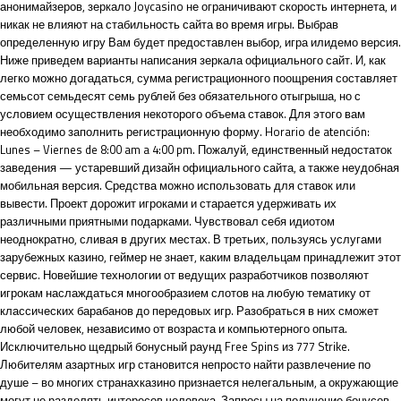
анонимайзеров, зеркало Joycasino не ограничивают скорость интернета, и
никак не влияют на стабильность сайта во время игры. Выбрав
определенную игру Вам будет предоставлен выбор, игра илидемо версия.
Ниже приведем варианты написания зеркала официального сайт. И, как
легко можно догадаться, сумма регистрационного поощрения составляет
семьсот семьдесят семь рублей без обязательного отыгрыша, но с
условием осуществления некоторого объема ставок. Для этого вам
необходимо заполнить регистрационную форму. Horario de atención:
Lunes – Viernes de 8:00 am a 4:00 pm. Пожалуй, единственный недостаток
заведения — устаревший дизайн официального сайта, а также неудобная
мобильная версия. Средства можно использовать для ставок или
вывести. Проект дорожит игроками и старается удерживать их
различными приятными подарками. Чувствовал себя идиотом
неоднократно, сливая в других местах. В третьих, пользуясь услугами
зарубежных казино, геймер не знает, каким владельцам принадлежит этот
сервис. Новейшие технологии от ведущих разработчиков позволяют
игрокам наслаждаться многообразием слотов на любую тематику от
классических барабанов до передовых игр. Разобраться в них сможет
любой человек, независимо от возраста и компьютерного опыта.
Исключительно щедрый бонусный раунд Free Spins из 777 Strike.
Любителям азартных игр становится непросто найти развлечение по
душе – во многих странахказино признается нелегальным, а окружающие
могут не разделять интересов человека. Запросы на получение бонусов