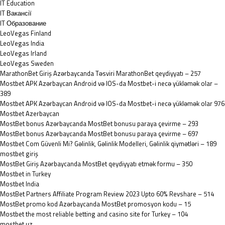
IT Education
IT Вакансії
IT Образование
LeoVegas Finland
LeoVegas India
LeoVegas Irland
LeoVegas Sweden
MarathonBet Giriş Azərbaycanda Təsviri MarathonBet qeydiyyatı – 257
Mostbet APK Azərbaycan Android və IOS-da Mostbet-i necə yükləmək olar –
389
Mostbet APK Azərbaycan Android və IOS-da Mostbet-i necə yükləmək olar 976
Mostbet Azerbaycan
MostBet bonus Azərbaycanda MostBet bonusu paraya çevirme – 293
MostBet bonus Azərbaycanda MostBet bonusu paraya çevirme – 697
Mostbet Com Güvenli Mi? Gəlinlik, Gəlinlik Modelleri, Gəlinlik qiymətləri – 189
mostbet giriş
MostBet Giriş Azərbaycanda MostBet qeydiyyatı etmək formu – 350
Mostbet in Turkey
Mostbet India
MostBet Partners Affiliate Program Review 2023 Upto 60% Revshare – 514
MostBet promo kod Azərbaycanda MostBet promosyon kodu – 15
Mostbet the most reliable betting and casino site for Turkey – 104
mostbet uz