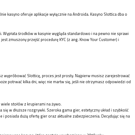
lnie kasyno oferuje aplikacje wyłącznie na Androida. Kasyno Slottica dba o
ki. Wypłata środków w kasynie wygląda standardowo i na pewno nie sprawi
 jest zmuszony przejść procedurę KYC (z ang. Know Your Customer) i
sz wypróbować Slotticę, proces jest prosty. Najpierw musisz zarejestrować
że potrwać kilka dni, więc nie martw się, jeśli nie otrzymasz odpowiedzi od
i wiele stołów z krupierami na żywo.
 się w dłuższe rozgrywki. Szeroka gama gier, estetyczny układ i szybkość
e i posiada dużą ofertę gier oraz aktualne zabezpieczenia. Decydując się na