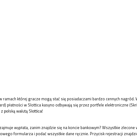
w ramach której gracze mogą stać się posiadaczami bardzo cennych nagród. Wy
d) płatności w Slottica kasyno odbywają się przez portfele elektroniczne (Skri
z роlską wаlutą Slоttіса!
su zajmuje wypłata, zanim znajdzie się na koncie bankowym? Wszystkie zlecon
ardowego formularza i podać wszystkie dane ręcznie. Przycisk rejestracji zna