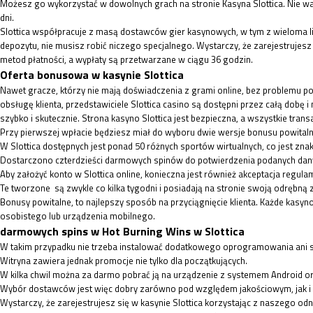
Możesz go wykorzystać w dowolnych grach na stronie Kasyna Slottica. Nie waż
dni.
Slottica współpracuje z masą dostawców gier kasynowych, w tym z wieloma li
depozytu, nie musisz robić niczego specjalnego. Wystarczy, że zarejestrujesz
metod płatności, a wypłaty są przetwarzane w ciągu 36 godzin.
Oferta bonusowa w kasynie Slottica
Nawet gracze, którzy nie mają doświadczenia z grami online, bez problemu po
obsługę klienta, przedstawiciele Slottica casino są dostępni przez całą do
szybko i skutecznie. Strona kasyno Slottica jest bezpieczna, a wszystkie tra
Przy pierwszej wpłacie będziesz miał do wyboru dwie wersje bonusu powital
W Slottica dostępnych jest ponad 50 różnych sportów wirtualnych, co jest zn
Dostarczono czterdzieści darmowych spinów do potwierdzenia podanych danyc
Aby założyć konto w Slottica online, konieczna jest również akceptacja regula
Te tworzone są zwykle co kilka tygodni i posiadają na stronie swoją odrębną 
Bonusy powitalne, to najlepszy sposób na przyciągnięcie klienta. Każde kasyn
osobistego lub urządzenia mobilnego.
darmowych spins w Hot Burning Wins w Slottica
W takim przypadku nie trzeba instalować dodatkowego oprogramowania ani spec
Witryna zawiera jednak promocje nie tylko dla początkujących.
W kilka chwil można za darmo pobrać ją na urządzenie z systemem Android or
Wybór dostawców jest więc dobry zarówno pod względem jakościowym, jak i 
Wystarczy, że zarejestrujesz się w kasynie Slottica korzystając z naszego o