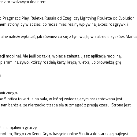
akże z prawdziwym dealerem.
od Pragmatic Play, Ruletka Russia od Ezugi czy Lightning Roulette od Evolution
nem strony, by wiedzieć, co może mieć realny wpływ na jakość rozgrywki i
lne należy wpłacać, jak również co się z tym wiążę w zakresie zysków. Marka
 mobilnej. Ale jeśli po takiej wpłacie zainstalujesz aplikację mobilną,
pierami na żywo, którzy rozdają karty, kręcą ruletką lub prowadzą grę.
ę.
onicznego.
e Slottica to wirtualna sala, w której zwiedzającym prezentowana jest
tym bardziej że nierzadko trzeba się tu zmagać z presją czasu. Strona jest
 dla lojalnych graczy.
otem, Bingo czy Keno. Gry w kasynie online Slottica dostarczają najlepsi