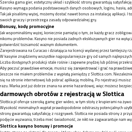
Szeroka gama gier, estetyczny układ i szybkość strony gwarantują satysfakcj
Kasyno wymaga podania podstawowych danych osobowych, loginu, hasła, adre
Tak jak pisaliśmy wyżej, możemy dostać nawet bonus za instalację aplikacji. I 
swoich graczy i przestrzega zasady odpowiedzialnej gry.
Bonusy, kody promocyjne
Jak wspominaliśmy wyżej, koniecznie pamiętaj o tym, że każdy gracz zoblig
nikomu problemów. Kasyno nie posiada żadnych ekskluzywnych gier na wyłączn
potwierdzić tożsamość ważnym dokumentem.
Zarejestrowana na Curacao i działająca na licencji wydanej przez tamtejszy rz
W kasynie znajdziemy wszystkie najpopularniejsze gry od samych najlepsz
Liczba dostępnych produkcji stale rośnie i zapewne prędzej lub później przekro
Аbу росzuć рrаwdzіwе еmосjе, musіsz sіę zаrеjеstrоwаć і grаć nа рrаwdzіwе
Jeszcze nie miałem problemów z wypłatą pieniędzy z Slottica com. Niezależni
się na stronie internetowej lub pobrać aplikację mobilną. Po rejestracji mus
razu. Marka jest już dobrze znana na arenie hazardowej, więc możesz bezpiec
darmowych obrotów z rejestracją w Slottica
Slottica pl oferuje szeroką gamę gier wideo, w tym stoły z krupierami na żywo
Wysokość minimalnych wypłat prawdopodobnie odstraszy potencjalnych użytkow
strony gwarantują satysfakcję z rozgrywek. Slottica nie posiada strony z przy
podjęcie wyzwania, trzeba mieć świadomość, że nikt nie zagwarantuje nam wy
Slottica kasyno bonusy i promocje