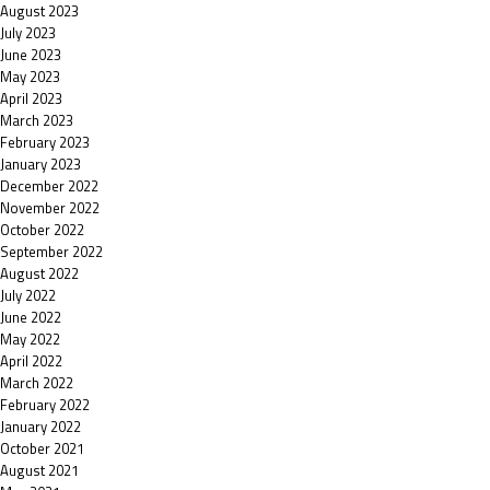
August 2023
July 2023
June 2023
May 2023
April 2023
March 2023
February 2023
January 2023
December 2022
November 2022
October 2022
September 2022
August 2022
July 2022
June 2022
May 2022
April 2022
March 2022
February 2022
January 2022
October 2021
August 2021