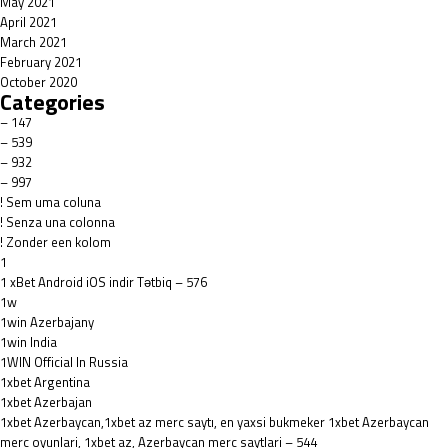
May 2021
April 2021
March 2021
February 2021
October 2020
Categories
– 147
– 539
– 932
– 997
! Sem uma coluna
! Senza una colonna
! Zonder een kolom
1
1 xBet Android iOS indir Tətbiq – 576
1w
1win Azerbajany
1win India
1WIN Official In Russia
1xbet Argentina
1xbet Azerbajan
1xbet Azerbaycan,1xbet az merc saytı, en yaxsi bukmeker 1xbet Azerbaycan
merc oyunlari, 1xbet az, Azerbaycan merc saytlari – 544