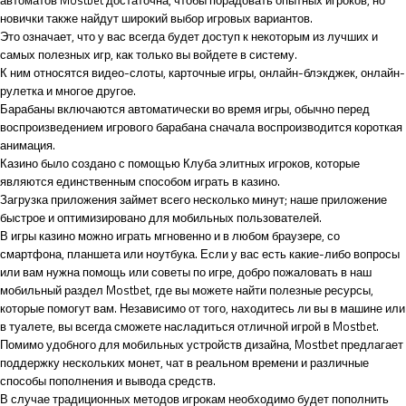
автоматов Mostbet достаточна, чтобы порадовать опытных игроков, но
новички также найдут широкий выбор игровых вариантов.
Это означает, что у вас всегда будет доступ к некоторым из лучших и
самых полезных игр, как только вы войдете в систему.
К ним относятся видео-слоты, карточные игры, онлайн-блэкджек, онлайн-
рулетка и многое другое.
Барабаны включаются автоматически во время игры, обычно перед
воспроизведением игрового барабана сначала воспроизводится короткая
анимация.
Казино было создано с помощью Клуба элитных игроков, которые
являются единственным способом играть в казино.
Загрузка приложения займет всего несколько минут; наше приложение
быстрое и оптимизировано для мобильных пользователей.
В игры казино можно играть мгновенно и в любом браузере, со
смартфона, планшета или ноутбука. Если у вас есть какие-либо вопросы
или вам нужна помощь или советы по игре, добро пожаловать в наш
мобильный раздел Mostbet, где вы можете найти полезные ресурсы,
которые помогут вам. Независимо от того, находитесь ли вы в машине или
в туалете, вы всегда сможете насладиться отличной игрой в Mostbet.
Помимо удобного для мобильных устройств дизайна, Mostbet предлагает
поддержку нескольких монет, чат в реальном времени и различные
способы пополнения и вывода средств.
В случае традиционных методов игрокам необходимо будет пополнить