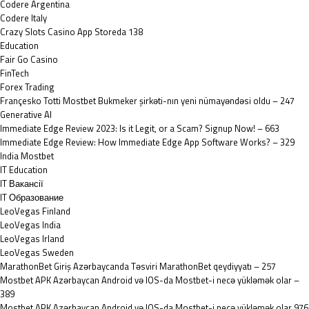
Codere Argentina
Codere Italy
‎Crazy Slots Casino App Storeda 138
Education
Fair Go Casino
FinTech
Forex Trading
Françesko Totti Mostbet Bukmeker şirkəti-nın yeni nümayəndəsi oldu – 247
Generative AI
Immediate Edge Review 2023: Is it Legit, or a Scam? Signup Now! – 663
Immediate Edge Review: How Immediate Edge App Software Works? – 329
India Mostbet
IT Education
IT Вакансії
IT Образование
LeoVegas Finland
LeoVegas India
LeoVegas Irland
LeoVegas Sweden
MarathonBet Giriş Azərbaycanda Təsviri MarathonBet qeydiyyatı – 257
Mostbet APK Azərbaycan Android və IOS-da Mostbet-i necə yükləmək olar –
389
Mostbet APK Azərbaycan Android və IOS-da Mostbet-i necə yükləmək olar 976