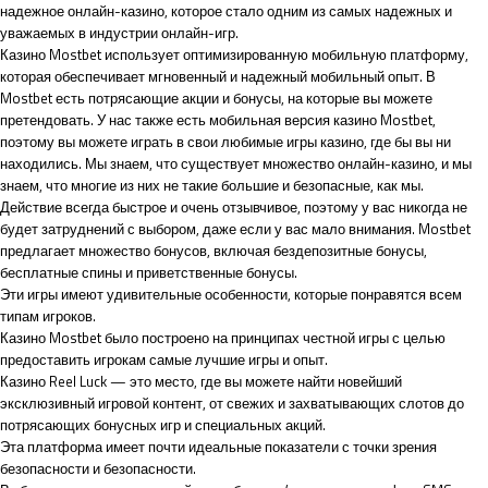
надежное онлайн-казино, которое стало одним из самых надежных и
уважаемых в индустрии онлайн-игр.
Казино Mostbet использует оптимизированную мобильную платформу,
которая обеспечивает мгновенный и надежный мобильный опыт. В
Mostbet есть потрясающие акции и бонусы, на которые вы можете
претендовать. У нас также есть мобильная версия казино Mostbet,
поэтому вы можете играть в свои любимые игры казино, где бы вы ни
находились. Мы знаем, что существует множество онлайн-казино, и мы
знаем, что многие из них не такие большие и безопасные, как мы.
Действие всегда быстрое и очень отзывчивое, поэтому у вас никогда не
будет затруднений с выбором, даже если у вас мало внимания. Mostbet
предлагает множество бонусов, включая бездепозитные бонусы,
бесплатные спины и приветственные бонусы.
Эти игры имеют удивительные особенности, которые понравятся всем
типам игроков.
Казино Mostbet было построено на принципах честной игры с целью
предоставить игрокам самые лучшие игры и опыт.
Казино Reel Luck — это место, где вы можете найти новейший
эксклюзивный игровой контент, от свежих и захватывающих слотов до
потрясающих бонусных игр и специальных акций.
Эта платформа имеет почти идеальные показатели с точки зрения
безопасности и безопасности.