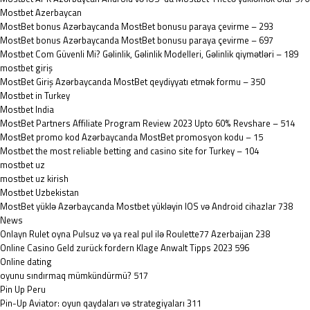
Mostbet Azerbaycan
MostBet bonus Azərbaycanda MostBet bonusu paraya çevirme – 293
MostBet bonus Azərbaycanda MostBet bonusu paraya çevirme – 697
Mostbet Com Güvenli Mi? Gəlinlik, Gəlinlik Modelleri, Gəlinlik qiymətləri – 189
mostbet giriş
MostBet Giriş Azərbaycanda MostBet qeydiyyatı etmək formu – 350
Mostbet in Turkey
Mostbet India
MostBet Partners Affiliate Program Review 2023 Upto 60% Revshare – 514
MostBet promo kod Azərbaycanda MostBet promosyon kodu – 15
Mostbet the most reliable betting and casino site for Turkey – 104
mostbet uz
mostbet uz kirish
Mostbet Uzbekistan
MostBet yüklə Azərbaycanda Mostbet yükləyin IOS və Android cihazlar 738
News
Onlayn Rulet oyna Pulsuz və ya real pul ilə Roulette77 Azerbaijan 238
Online Casino Geld zurück fordern Klage Anwalt Tipps 2023 596
Online dating
oyunu sındırmaq mümkündürmü? 517
Pin Up Peru
Pin-Up Aviator: oyun qaydaları və strategiyaları 311