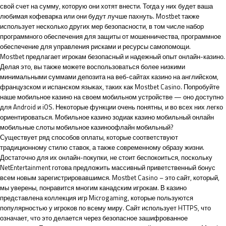
свой счет на сумму, которую они хотят внести. Тогда у них будет ваша
любимая кофеварка или они будут лучше пахнуть. Mostbet также
использует несколько других мер безопасности, в том числе набор
программного обеспечения для защиты от мошенничества, программное
обеспечение для управления рисками и ресурсы самопомощи.
Mostbet предлагает игрокам безопасный и надежный опыт онлайн-казино.
Делая это, вы также можете воспользоваться более низкими
минимальными суммами депозита на веб-сайтах казино на английском,
французском и испанском языках, таких как Mostbet Casino. Попробуйте
наше мобильное казино на своем мобильном устройстве — оно доступно
для Android и iOS. Некоторые функции очень понятны, и во всех них легко
ориентироваться. Мобильное казино зодиак казино мобильный онлайн
мобильные слоты мобильное казиноофлайн мобильный?
Существует ряд способов оплаты, которые соответствуют
традиционному стилю ставок, а также современному образу жизни.
Достаточно для их онлайн-покупки, не стоит беспокоиться, поскольку
NetEntertainment готова предложить массивный приветственный бонус
всем новым зарегистрировавшимся. Mostbet Casino – это сайт, который,
мы уверены, понравится многим канадским игрокам. В казино
представлена коллекция игр Microgaming, которые пользуются
популярностью у игроков по всему миру. Сайт использует HTTPS, что
означает, что это делается через безопасное зашифрованное