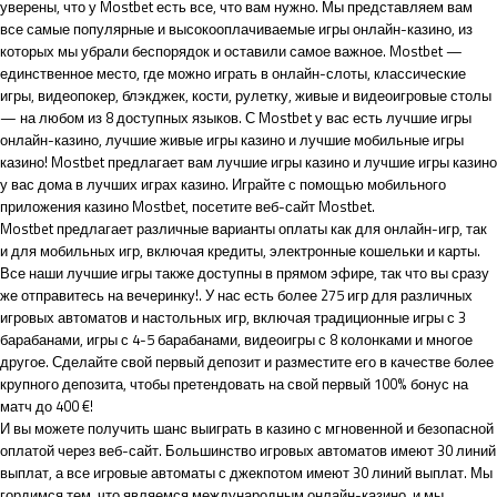
уверены, что у Mostbet есть все, что вам нужно. Мы представляем вам
все самые популярные и высокооплачиваемые игры онлайн-казино, из
которых мы убрали беспорядок и оставили самое важное. Mostbet —
единственное место, где можно играть в онлайн-слоты, классические
игры, видеопокер, блэкджек, кости, рулетку, живые и видеоигровые столы
— на любом из 8 доступных языков. С Mostbet у вас есть лучшие игры
онлайн-казино, лучшие живые игры казино и лучшие мобильные игры
казино! Mostbet предлагает вам лучшие игры казино и лучшие игры казино
у вас дома в лучших играх казино. Играйте с помощью мобильного
приложения казино Mostbet, посетите веб-сайт Mostbet.
Mostbet предлагает различные варианты оплаты как для онлайн-игр, так
и для мобильных игр, включая кредиты, электронные кошельки и карты.
Все наши лучшие игры также доступны в прямом эфире, так что вы сразу
же отправитесь на вечеринку!. У нас есть более 275 игр для различных
игровых автоматов и настольных игр, включая традиционные игры с 3
барабанами, игры с 4-5 барабанами, видеоигры с 8 колонками и многое
другое. Сделайте свой первый депозит и разместите его в качестве более
крупного депозита, чтобы претендовать на свой первый 100% бонус на
матч до 400 €!
И вы можете получить шанс выиграть в казино с мгновенной и безопасной
оплатой через веб-сайт. Большинство игровых автоматов имеют 30 линий
выплат, а все игровые автоматы с джекпотом имеют 30 линий выплат. Мы
гордимся тем, что являемся международным онлайн-казино, и мы