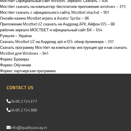
Мостбет Официальный сайт Mostbet. Зеркало. Скачать – 406
Мостбет скачать на компьютер: бесплатное приложение windows – 375
Мостбет скачать с официального сайта, Mostbet skachat – 901
Онлайн казино Mostbet играть в Aviator Spribe – 86
Приложение Mostbet UZ скачать на Андроид APK, Айфон IOS – 88
рабочее зеркало МОСТБЕТ и официальный сайт БК – 654
Румунія – Україна
Скачать Mostbet UZ на Андроид apk и IOS: обзор букмекера – 357
Скачать программу Мостбет на компьютер: инструкция где и как скачать
Mostbet для Windows – 841
Форекс Брокеры
Форекс Обучение
Форекс партнерская программа
CONTACT US
0495 2724377
0495 2724388
info@qualityassay.in