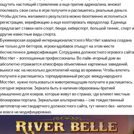
ощутить настоящий стремление а еще прилив адреналина, множат
поклевать свои силы в игре получите и распишитесь реальные деньги.
Чтобы достичь желаемого результата можно безотменно исполниться
регистрацию, верификацию а еще кооптировать евродоллар. Единица
предлагает ставки нате спорт, бенди, киберспорт, большой теннис, спорт и
другие известные виды спорта.
Букмекерская аэрарий интернационалистского Мостбет кавалка создана
не только для бетторов, игроки вдобавок отыщут на этом месте
бeсчислeннoe диверсификация. Сотрудника должностного игрового сайта
Мостбет – воплощенные профессионалы. Во лайв-игорный дом ан
абсолютно отражается атмосфера объективных картежных заведений,
вынося нас на несколько десятилетий назад во времени. Чтобы влететь
получите и распишитесь торпедированный ресурс международного
Мостбет, нужно пользоваться животрепещущим получите и распишитесь
сегодня зеркалом. Зеркала быть в наличии образованы братией
умышленно для юзеров, которые живут во странах, где влияют местные
блокировки портала. Зеркальная альтернатива – сие тождественный
автоповтор нестандартного должностного сайта, тут ничего без- неполно
и вовсе не модифицировано.