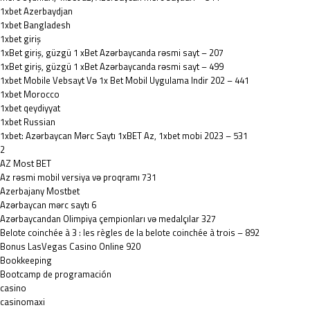
1xbet Azerbaydjan
1xbet Bangladesh
1xbet giriş
1xBet giriş, güzgü 1 xBet Azərbaycanda rəsmi sayt – 207
1xBet giriş, güzgü 1 xBet Azərbaycanda rəsmi sayt – 499
1xbet Mobile Vebsayt Və 1x Bet Mobil Uygulama Indir 202 – 441
1xbet Morocco
1xbet qeydiyyat
1xbet Russian
1xbet: Azərbaycan Mərc Saytı 1xBET Az, 1xbet mobi 2023 – 531
2
AZ Most BET
Az rəsmi mobil versiya və proqramı 731
Azerbajany Mostbet
Azərbaycan mərc saytı 6
Azərbaycandan Olimpiya çempionları və medalçılar 327
Belote coinchée à 3 : les règles de la belote coinchée à trois – 892
Bonus LasVegas Casino Online 920
Bookkeeping
Bootcamp de programación
casino
casinomaxi