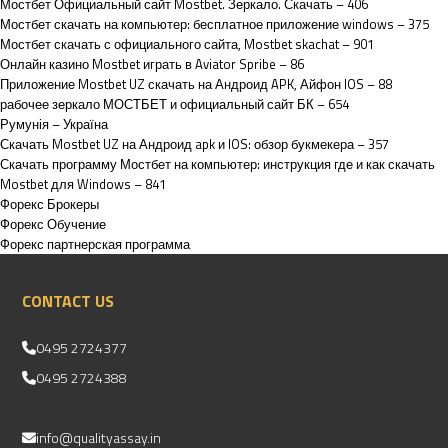
Мостбет Официальный сайт Mostbet. Зеркало. Скачать – 406
Мостбет скачать на компьютер: бесплатное приложение windows – 375
Мостбет скачать с официального сайта, Mostbet skachat – 901
Онлайн казино Mostbet играть в Aviator Spribe – 86
Приложение Mostbet UZ скачать на Андроид APK, Айфон IOS – 88
рабочее зеркало МОСТБЕТ и официальный сайт БК – 654
Румунія – Україна
Скачать Mostbet UZ на Андроид apk и IOS: обзор букмекера – 357
Скачать программу Мостбет на компьютер: инструкция где и как скачать
Mostbet для Windows – 841
Форекс Брокеры
Форекс Обучение
Форекс партнерская программа
CONTACT US
0495 2724377
0495 2724388
info@qualityassay.in