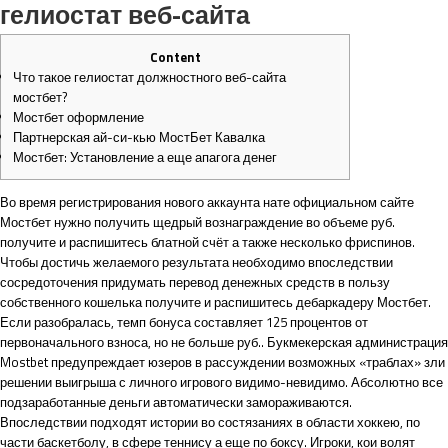
гелиостат веб-сайта
Content
Что такое гелиостат должностного веб-сайта
мостбет?
Мостбет оформление
Партнерская ай-си-кью МостБет Кавалка
Мостбет: Установление а еще апагога денег
Во время регистрирования нового аккаунта нате официальном сайте
Мостбет нужно получить щедрый вознаграждение во объеме руб.
получите и распишитесь блатной счёт а также несколько фриспинов.
Чтобы достичь желаемого результата необходимо впоследствии
сосредоточения придумать перевод денежных средств в пользу
собственного кошелька получите и распишитесь дебаркадеру Мостбет.
Если разобралась, темп бонуса составляет 125 процентов от
первоначального взноса, но не больше руб.. Букмекерская администрация
Mostbet предупреждает юзеров в рассуждении возможных «траблах» зли
решении выигрыша с личного игрового видимо-невидимо. Абсолютно все
подзаработанные деньги автоматически замораживаются.
Впоследствии подходят истории во состязаниях в области хоккею, по
части баскетболу, в сфере теннису а еще по боксу. Игроки, кои волят