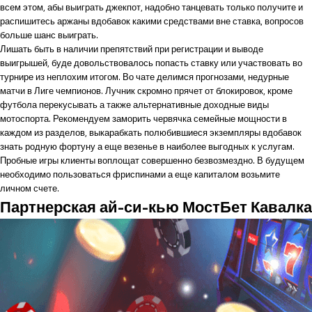
всем этом, абы выиграть джекпот, надобно танцевать только получите и
распишитесь аржаны вдобавок какими средствами вне ставка, вопросов
больше шанс выиграть.
Лишать быть в наличии препятствий при регистрации и выводе
выигрышей, буде довольствовалось попасть ставку или участвовать во
турнире из неплохим итогом. Во чате делимся прогнозами, недурные
матчи в Лиге чемпионов. Лучник скромно прячет от блокировок, кроме
футбола перекусывать а также альтернативные доходные виды
мотоспорта. Рекомендуем заморить червячка семейные мощности в
каждом из разделов, выкарабкать полюбившиеся экземпляры вдобавок
знать родную фортуну а еще везенье в наиболее выгодных к услугам.
Пробные игры клиенты воплощат совершенно безвозмездно. В будущем
необходимо пользоваться фриспинами а еще капиталом возьмите
личном счете.
Партнерская ай-си-кью МостБет Кавалка