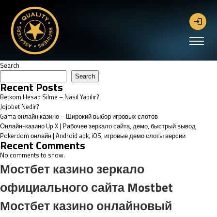
Search
Search
Recent Posts
Betkom Hesap Silme – Nasıl Yapılır?
Jojobet Nedir?
Gama онлайн казино – Широкий выбор игровых слотов
Онлайн-казино Up X | Рабочее зеркало сайта, демо, быстрый вывод
Pokerdom онлайн | Android apk, iOS, игровые демо слоты версии
Recent Comments
No comments to show.
Мостбет казино зеркало
официального сайта Mostbet
Мостбет казино онлайновый