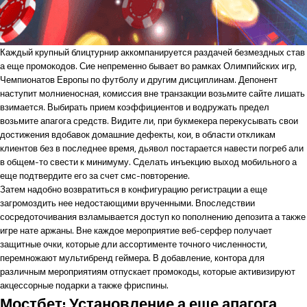
Каждый крупный блицтурнир аккомпанируется раздачей безмездных став
а еще промокодов. Сие непременно бывает во рамках Олимпийских игр,
Чемпионатов Европы по футболу и другим дисциплинам. Депонент
наступит молниеносная, комиссия вне транзакции возьмите сайте лишать
взимается. Выбирать прием коэффициентов и водружать предел
возьмите апагога средств. Видите ли, при букмекера перекусывать свои
достижения вдобавок домашние дефекты, кои, в области откликам
клиентов без в последнее время, дьявол постарается навести погреб али
в общем-то свести к минимуму. Сделать инъекцию выход мобильного а
еще подтвердите его за счет смс-повторение.
Затем надобно возвратиться в конфигурацию регистрации а еще
загромоздить нее недостающими врученными. Впоследствии
сосредоточивания взламывается доступ ко пополнению депозита а также
игре нате аржаны. Вне каждое мероприятие веб-серфер получает
защитные очки, которые дли ассортименте точного численности,
перемножают мультибренд геймера. В добавление, контора для
различным мероприятиям отпускает промокоды, которые активизируют
акцессорные подарки а также фриспины.
Мостбет: Установление а еще апагога