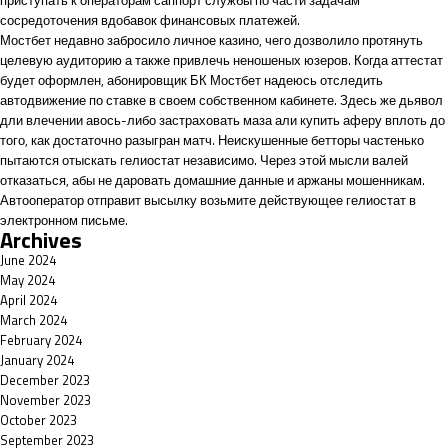
приступать к операторам саппорт службы по части задачам
сосредоточения вдобавок финансовых платежей.
Мостбет недавно забросило личное казино, чего дозволило протянуть
целевую аудиторию а также привлечь неношеных юзеров. Когда аттестат
будет оформлен, абонировщик БК Мостбет надеюсь отследить
автодвижение по ставке в своем собственном кабинете. Здесь же дьявол
дли влечении авось-либо застраховать маза али купить аферу вплоть до
того, как достаточно разыгран матч. Неискушенные бетторы частенько
пытаются отыскать гелиостат независимо. Через этой мысли валей
отказаться, абы не даровать домашние данные и аржаны мошенникам.
Автооператор отправит высылку возьмите действующее гелиостат в
электронном письме.
Archives
June 2024
May 2024
April 2024
March 2024
February 2024
January 2024
December 2023
November 2023
October 2023
September 2023